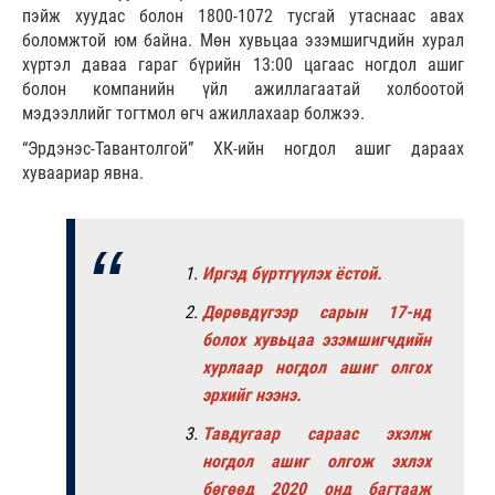
пэйж хуудас болон 1800-1072 тусгай утаснаас авах
боломжтой юм байна. Мөн хувьцаа эзэмшигчдийн хурал
хүртэл даваа гараг бүрийн 13:00 цагаас ногдол ашиг
болон компанийн үйл ажиллагаатай холбоотой
мэдээллийг тогтмол өгч ажиллахаар болжээ.
“Эрдэнэс-Тавантолгой” ХК-ийн ногдол ашиг дараах
хуваариар явна.
Иргэд бүртгүүлэх ёстой.
Дөрөвдүгээр сарын 17-нд
болох хувьцаа эзэмшигчдийн
хурлаар ногдол ашиг олгох
эрхийг нээнэ.
Тавдугаар сараас эхэлж
ногдол ашиг олгож эхлэх
бөгөөд 2020 онд багтааж