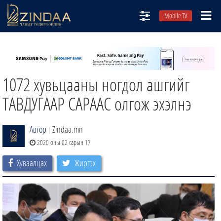
Mobile TV
НИЙТЛЭЛЧИД
ТВ8
1072 хувьцааны ногдол ашгийг
ӨГЛӨӨНИЙ СОНИН
АУДИО ЗОХИОЛ
ТАВДУГААР САРААС олгож эхэлнэ
ЗИНДАА СЭТГҮҮЛ
Автор
Zindaa.mn
|
2020 оны 02 сарын 17
Хуваалцах
Жиргэх