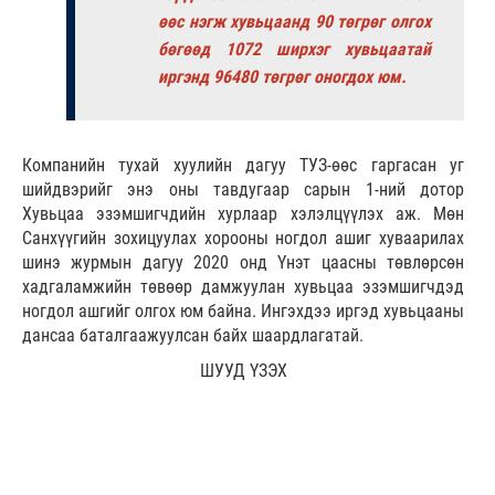
өөс нэгж хувьцаанд 90 төгрөг олгох
бөгөөд 1072 ширхэг хувьцаатай
иргэнд 96480 төгрөг оногдох юм.
Компанийн тухай хуулийн дагуу ТУЗ-өөс гаргасан уг
шийдвэрийг энэ оны тавдугаар сарын 1-ний дотор
Хувьцаа эзэмшигчдийн хурлаар хэлэлцүүлэх аж. Мөн
Санхүүгийн зохицуулах хорооны ногдол ашиг хуваарилах
шинэ журмын дагуу 2020 онд Үнэт цаасны төвлөрсөн
хадгаламжийн төвөөр дамжуулан хувьцаа эзэмшигчдэд
ногдол ашгийг олгох юм байна. Ингэхдээ иргэд хувьцааны
дансаа баталгаажуулсан байх шаардлагатай.
ШУУД ҮЗЭХ