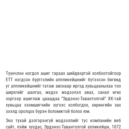
Түүнчлэн ногдол ашиг тараах шийдвэртэй холбоотойгоор
ETT нэгдсэн бүртгэлийн аппликейшнийг бүтээсэн бөгөөд
уг аппликейшнийг татаж авснаар иргэд хувьцааныхаа тоо
ширхгийг шалгах, мэдээ мэдээлэл авах, санал өгөх
зэргээр ашиглаж цаашдаа “Эрдэнэс-Тавантолгой” ХК-тай
хувьцаа эзэмшигчийн зүгээс холбогдох, хөрөнгийн зах
зээлд оролцох бүрэн боломжтой болох юм.
Энэ тухай дэлгэрэнгүй мэдээллийг тус компанийн веб
сайт, пэйж хуудас, Эрдэнэс-Тавантолгой апликейшн, 1072