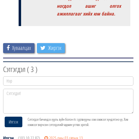
ногдол ашиг олгох
ажиллагааг хийх юм байна.
Хуваалцах
Жиргэх
Сэтгэгдэл (
3
)
Сэтгэгдэл бичихдээ хууль зүйн болон ёс суртахууны хэм хэмжээг хүндэтгэнэ үү. Хэм
Илгээх
хэмжээг зөрчсөн сэтгэгдэлийг админ устгах эрхтэй.
Иргэн
(103.10.22.87)
2025 оны 03 сарын 13