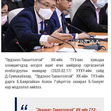
“Эрдэнэс-Тавантолгой” ХК-ийн ТУЗ-өөс хувьцаа
эзэмшигчдэд ногдол ашиг өгөх шийдвэр гаргасантай
холбогдуулан өнөөдөр /2020.02.17/ УУХҮ-ийн сайд
Д.Сумъяабазар, “Эрдэнэс-Тавантолгой” ХК-ийн ТУЗ-ийн
дарга Б.Баярсайхан болон Гүйцэтгэх захирал Б.Ганхуяг
нар мэдээлэл хийлээ.
“Эрдэнэс-Тавантолгой” ХК-ийн ТУЗ-