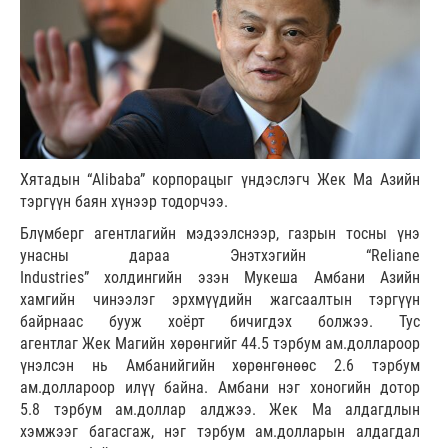
Хятадын “Alibaba” корпорацыг үндэслэгч Жек Ма Азийн
тэргүүн баян хүнээр тодорчээ.
Блүмберг агентлагийн мэдээлснээр, газрын тосны үнэ
унасны дараа Энэтхэгийн “Reliane
Industries” холдингийн эзэн Мукеша Амбани Азийн
хамгийн чинээлэг эрхмүүдийн жагсаалтын тэргүүн
байрнаас бууж хоёрт бичигдэх болжээ. Тус
агентлаг Жек Магийн хөрөнгийг 44.5 тэрбум ам.доллароор
үнэлсэн нь Амбанийгийн хөрөнгөнөөс 2.6 тэрбум
ам.доллароор илүү байна. Амбани нэг хоногийн дотор
5.8 тэрбум ам.доллар алджээ. Жек Ма алдагдлын
хэмжээг багасгаж, нэг тэрбум ам.долларын алдагдал