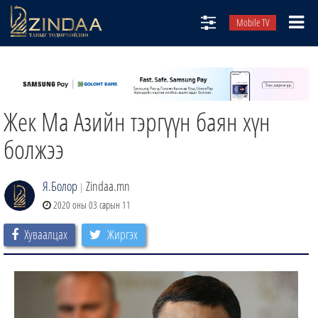
Mobile TV
НИЙТЛЭЛЧИД
ТВ8
Жек Ма Азийн тэргүүн баян хүн
ӨГЛӨӨНИЙ СОНИН
АУДИО ЗОХИОЛ
болжээ
ЗИНДАА СЭТГҮҮЛ
Я.Болор
Zindaa.mn
|
2020 оны 03 сарын 11
Хуваалцах
Жиргэх