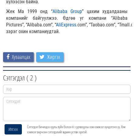
хүлээсэн байна.
Жек Ма 1999 онд “
Alibaba Group
” цахим худалдааны
компанийг байгуулжээ. Өдгөө уг компани “Alibaba
Pictures”, “Alibaba.com”, “
AliExpress
.com”, “Taobao.com”, “Tmall.c
зэрэг охин компаниудтай.
Хуваалцах
Жиргэх
Сэтгэгдэл (
2
)
Сэтгэгдэл бичихдээ хууль зүйн болон ёс суртахууны хэм хэмжээг хүндэтгэнэ үү. Хэм
Илгээх
хэмжээг зөрчсөн сэтгэгдэлийг админ устгах эрхтэй.