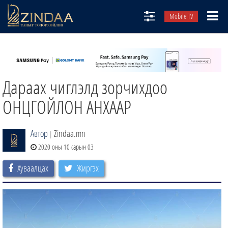
Mobile TV
НИЙТЛЭЛЧИД
ТВ8
Дараах чиглэлд зорчихдоо
ӨГЛӨӨНИЙ СОНИН
АУДИО ЗОХИОЛ
ОНЦГОЙЛОН АНХААР
ЗИНДАА СЭТГҮҮЛ
Автор
Zindaa.mn
|
2020 оны 10 сарын 03
Хуваалцах
Жиргэх