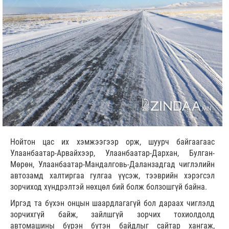
Нойтон цас их хэмжээгээр орж, шуурч байгаагаас
Улаанбаатар-Арвайхээр, Улаанбаатар-Дархан, Булган-
Мөрөн, Улаанбаатар-Мандалговь-Даланзадгад чиглэлийн
автозамд халтиргаа гулгаа үүсэж, тээврийн хэрэгсэл
зорчиход хүндрэлтэй нөхцөл бий болж болзошгүй байна.
Иргэд та бүхэн онцын шаардлагагүй бол дараах чиглэлд
зорчихгүй байж, зайлшгүй зорчих тохиолдолд
автомашины бүрэн бүтэн байдлыг сайтар хангаж,