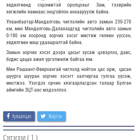
хөдөлгөөнд сэрэмжтэй оролцохыг Зам, тээврийн
хөгжлийн яамнаас онцгойлон анхааруулж байна.
Улаанбаатар-Мандалговь чиглэлийн авто замын 230-270
км, мөн Мандалговь-Даланзадгад чиглэлийн авто замын
0-180 км хооронд зорчих хэсэг мөстөж гөлөөн үүссэн,
хөдөлгөөн маш удаашралтай байна.
Замын зорчих хэсэг дээрх цасыг хусаж цэвэрлэх, давс,
бодис цацах ажил үргэлжилж байгаа юм.
Мөн Рашаант-Өвөрхангай чиглэлд нойтон цас орж, цасан
шуурга шууран зорчих хэсэгт халтиргаа гулгаа үүсэж,
мөстжээ. Үзэгдэх орчин хязгаарлагдсан талаар Булган
аймгийн ЗЦТ-аас мэдээллээ.
Хуваалцах
Жиргэх
Сэтгэгдэл (
1
)