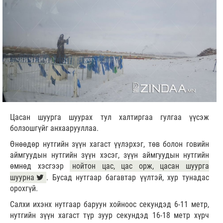
Цасан шуурга шуурах тул халтиргаа гулгаа үүсэж
болзошгүйг анхаарууллаа.
Өнөөдөр нутгийн зүүн хагаст үүлэрхэг, төв болон говийн
аймгуудын нутгийн зүүн хэсэг, зүүн аймгуудын нутгийн
өмнөд хэсгээр
нойтон цас, цас орж, цасан шуурга
шуурна
. Бусад нутгаар багавтар үүлтэй, хур тунадас
орохгүй.
Салхи ихэнх нутгаар баруун хойноос секундэд 6-11 метр,
нутгийн зүүн хагаст түр зуур секундэд 16-18 метр хүрч