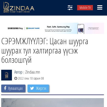
Mobile TV
НИЙТЛЭЛЧИД
ТВ8
СЭРЭМЖЛҮҮЛЭГ: Цасан шуурга
ӨГЛӨӨНИЙ СОНИН
АУДИО ЗОХИОЛ
шуурах тул халтиргаа үүсэж
ЗИНДАА СЭТГҮҮЛ
болзошгүй
Автор
Zindaa.mn
|
2022 оны 10 сарын 08
Хуваалцах
Жиргэх