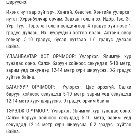
ширүүснэ.
Ихэнх нутгаар хүйтэрч, Хангай, Хөвсгөл, Хэнтийн уулархаг
нутаг, Хүрэнбэлчир орчим, Завхан голын эх, Идэр, Тэс, Эг,
Үүр, Туул, Тэрэлж голын хөндийгөөр 4 градус хүйтнээс 1
градус дулаан, Их нууруудын хотгор болон Алтайн өвөр
говиор 5-10 градус, бусад нутгаар 1-6 градус дулаан
байна.
УЛААНБААТАР ХОТ ОРЧМООР: Үүлэрхэг. Ялимгүй хур
тунадас орно. Салхи баруун хойноос секундэд 5-10 метр,
зарим үед секундэд 12-14 метр хүрч ширүүснэ. 0-2 градус
хүйтэн байна.
БАГАНУУР ОРЧМООР: Үүлэрхэг. Цас орохгүй. Салхи
баруун хойноос секундэд 5-10 метр, зарим үед секундэд
12-14 метр хүрч ширүүснэ. 0 градус орчим байна.
ТЭРЭЛЖ ОРЧМООР: Үүлэрхэг. Ялимгүй хур тунадас орно.
Салхи баруун хойноос секундэд 5-10 метр, зарим үед
секундэд 12-14 метр хүрч ширүүснэ. 0-2 градус хүйтэн
байна.