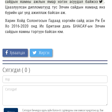
сайдын яамны ажлын ямар нэгэн асуудал байжээ
.
Цаазлуулсан дипломатууд тус Элчин сайдын яаманд янз
бүрийн цаг үед ажиллаж байсан аж.
Харин Хойд Солонгосын Гадаад хэргийн сайд асан Ри Ён
Хо 2016-2020 онд Их Британи дахь БНАСАУ-ын Элчин
сайдын яамны тэргүүн байсан юм.
Хуваалцах
Жиргэх
Сэтгэгдэл (
0
)
Сэтгэгдэл бичихдээ хууль зүйн болон ёс суртахууны хэм хэмжээг хүндэтгэнэ үү. Хэм