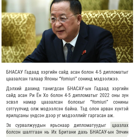
БНАСАУ Гадаад хэргийн сайд асан болон 4-5 дипломатыг
цаазалсан талаар Японы “Yomiuri” сонинд мэдээлжээ.
Дэлхий дахинд танигдсан БНАСАУ-ын Гадаад хэргийн
сайд асан Ри Ён Хо болон 4-5 дипломатыг 2022 оны зун
эсвэл намар цаазалсан болохыг “Yomiuri” сонины
сэтгүүлчид олж мэдээлсэн байна. Тэд олон арван хүнтэй
ярилцсаны үндсэн дээр уг мэдээллийг гаргасан аж.
Эх сурвалжуудын ярьснаар дипломатуудыг
цаазлах
болсон шалтгаан нь Их Британи дахь БНАСАУ-ын Элчин