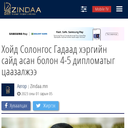
Mobile TV
НИЙТЛЭЛЧИД
ТВ8
Хойд Солонгос Гадаад хэргийн
ӨГЛӨӨНИЙ СОНИН
АУДИО ЗОХИОЛ
сайд асан болон 4-5 дипломатыг
ЗИНДАА СЭТГҮҮЛ
цаазалжээ
Автор
Zindaa.mn
|
2023 оны 01 сарын 05
Хуваалцах
Жиргэх