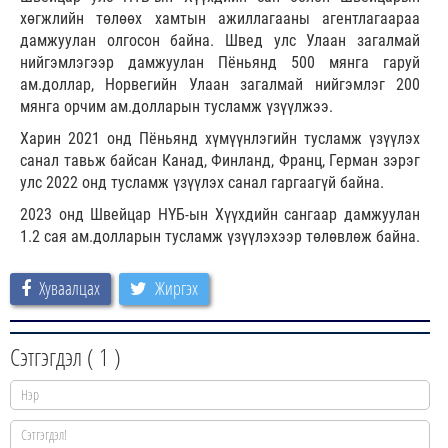
хөгжлийн төлөөх хамтын ажиллагааны агентлагаараа
дамжуулан олгосон байна. Швед улс Улаан загалмай
нийгэмлэгээр дамжуулан Пёньянд 500 мянга гаруй
ам.доллар, Норвегийн Улаан загалмай нийгэмлэг 200
мянга орчим ам.долларын тусламж үзүүлжээ.
Харин 2021 онд Пёньянд хүмүүнлэгийн тусламж үзүүлэх
санал тавьж байсан Канад, Финланд, Франц, Герман зэрэг
улс 2022 онд тусламж үзүүлэх санал гаргаагүй байна.
2023 онд Швейцар НҮБ-ын Хүүхдийн сангаар дамжуулан
1.2 сая ам.долларын тусламж үзүүлэхээр төлөвлөж байна.
Хуваалцах
Жиргэх
Сэтгэгдэл (
1
)