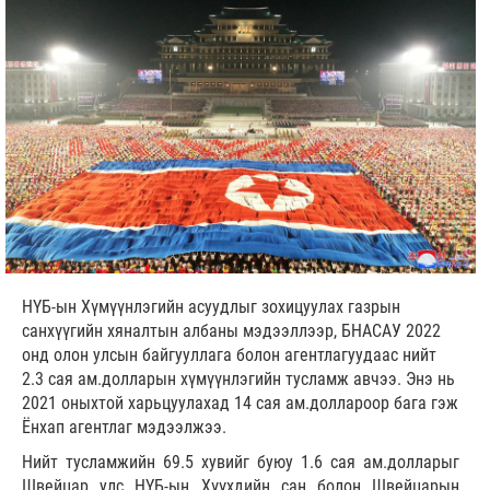
НҮБ-ын Хүмүүнлэгийн асуудлыг зохицуулах газрын
санхүүгийн хяналтын албаны мэдээллээр, БНАСАУ 2022
онд олон улсын байгууллага болон агентлагуудаас нийт
2.3 сая ам.долларын хүмүүнлэгийн тусламж авчээ. Энэ нь
2021 оныхтой харьцуулахад 14 сая ам.доллароор бага гэж
Ёнхап агентлаг мэдээлжээ.
Нийт тусламжийн 69.5 хувийг буюу 1.6 сая ам.долларыг
Швейцар улс НҮБ-ын Хүүхдийн сан болон Швейцарын