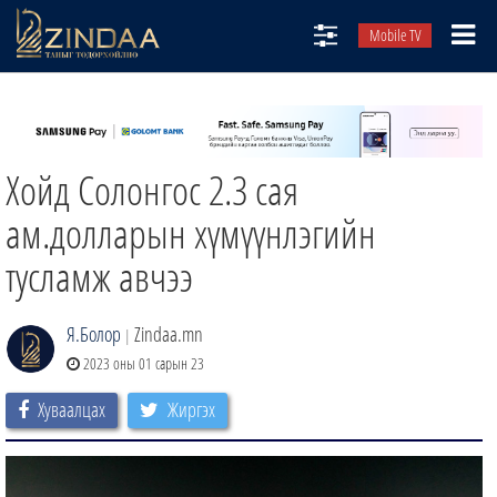
Mobile TV
НИЙТЛЭЛЧИД
ТВ8
Хойд Солонгос 2.3 сая
ӨГЛӨӨНИЙ СОНИН
АУДИО ЗОХИОЛ
ам.долларын хүмүүнлэгийн
ЗИНДАА СЭТГҮҮЛ
тусламж авчээ
Я.Болор
Zindaa.mn
|
2023 оны 01 сарын 23
Хуваалцах
Жиргэх