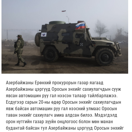
Азербайжаны Ерөнхий прокурорын газар яагаад
Азербайжаны цэргүүд Оросын энхийг сахиулагчдын сууж
явсан автомашин руу гал нээсэн талаар тайлбарлажээ.
Есдүгээр сарын 20-ны өдөр Оросын энхийг сахиулагчдын
явж байсан автомашин руу гал нээсний улмаас Оросын
таван энхийг сахиулагч амиа алдсан билээ. Мэдэгдэлд
орон нутгийн газар зүуйн онцлогоос болон мөн манан
будантай байсан тул Азербайжаны цэргүүд Оросын энхийг