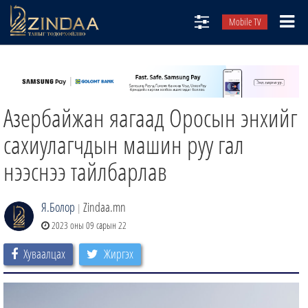
Mobile TV
НИЙТЛЭЛЧИД
ТВ8
Азербайжан яагаад Оросын энхийг
ӨГЛӨӨНИЙ СОНИН
АУДИО ЗОХИОЛ
сахиулагчдын машин руу гал
ЗИНДАА СЭТГҮҮЛ
нээснээ тайлбарлав
Я.Болор
Zindaa.mn
|
2023 оны 09 сарын 22
Хуваалцах
Жиргэх