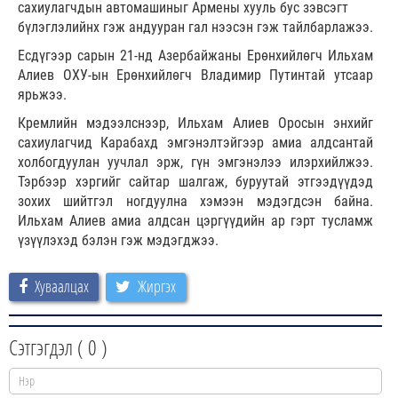
сахиулагчдын автомашиныг Армены хууль бус зэвсэгт
бүлэглэлийнх гэж андууран гал нээсэн гэж тайлбарлажээ.
Есдүгээр сарын 21-нд Азербайжаны Ерөнхийлөгч Ильхам
Алиев ОХУ-ын Ерөнхийлөгч Владимир Путинтай утсаар
ярьжээ.
Кремлийн мэдээлснээр, Ильхам Алиев Оросын энхийг
сахиулагчид Карабахд эмгэнэлтэйгээр амиа алдсантай
холбогдуулан уучлал эрж, гүн эмгэнэлээ илэрхийлжээ.
Тэрбээр хэргийг сайтар шалгаж, буруутай этгээдүүдэд
зохих шийтгэл ногдуулна хэмээн мэдэгдсэн байна.
Ильхам Алиев амиа алдсан цэргүүдийн ар гэрт тусламж
үзүүлэхэд бэлэн гэж мэдэгджээ.
Хуваалцах
Жиргэх
Сэтгэгдэл (
0
)