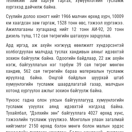
техникийг зам харгуй гаргах, хүмүүнлэгийн тусламж
хүргэхэд дайчилж байна.
Сүүлийн долоо хоногт нийт 1966 малчин өрхөд хүрч, 10009
км хаагдсан зам гаргаж, 1528 тонн өвс, тэжээл хүргэжээ.
Ажиллагааны хугацаанд нийт 12 тонн АИ-92, 20 тонн
дизель түлш, 112 сая төгрөгийн шатахуун зарцуулав.
Ард иргэд, аж ахуйн нэгжүүд өвөлжилт хүндэрсэнтэй
холбогдуулан малчдад туслах хандивын аяныг идэвхтэй
зохион байгуулж байна. Одоогийн байдлаар, 22 аж ахуйн
нэгж, байгууллагын нэг тэрбум 39 сая төгрөг мөнгөн
хандив, 562 сая төгрөгийн бараа материалын тусламж
ирүүлээд байна. Онцгой байдлын шуурхай штаб
хүмүүнлэгийн тусламж шаардлагатай газар, малчдын
хотонд хүргүүлэх ажлыг зохион байгуулж байна.
Үүнээс гадна олон улсын байгууллагууд хүмүүнлэгийн
тусламж үзүүлэх аянд идэвхтэй нэгдээд байна.
Тухайлбал, “Дэлхийн зөн” байгууллага 4027 өрхөд хүнс,
тэжээлийн тусламж үзүүлжээ. Монголын улаан загалмай
нийгэмлэг 2150 өрхөд бэлэн мөнгө болон малын эрдэс