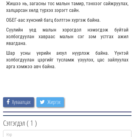
Жишээ нь, загасны тос малын тамир, тэнхээг сайжруулах,
халцарсан хөлд түрхэх зэрэгт сайн.
ОБЕГ-аас хүнсний багц бэлтгэн хүргэж байна.
Сүүлийн үед малын хорогдол нэмэгдэж буйтай
холбогдуулан хавраас малын сэг зэм устгах ажил
явагдана.
Шар усны үерийн аюул нүүрлэж байна. Үүнтэй
холбогдуулан цэргийг тусламж үзүүлэх, цас зайлуулах
арга хэмжээ авч байна.
Хуваалцах
Жиргэх
Сэтгэгдэл (
1
)