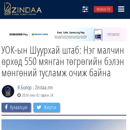
Mobile TV
НИЙТЛЭЛЧИД
ТВ8
УОК-ын Шуурхай штаб: Нэг малчин
ӨГЛӨӨНИЙ СОНИН
АУДИО ЗОХИОЛ
өрхөд 550 мянган төгрөгийн бэлэн
ЗИНДАА СЭТГҮҮЛ
мөнгөний тусламж очиж байна
Я.Болор
Zindaa.mn
|
2024 оны 02 сарын 24
Хуваалцах
Жиргэх