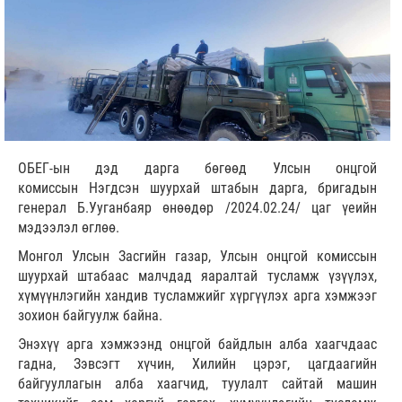
ОБЕГ-ын дэд дарга бөгөөд Улсын онцгой
комиссын Нэгдсэн шуурхай штабын дарга, бригадын
генерал Б.Ууганбаяр өнөөдөр /2024.02.24/ цаг үеийн
мэдээлэл өглөө.
Монгол Улсын Засгийн газар, Улсын онцгой комиссын
шуурхай штабаас малчдад яаралтай тусламж үзүүлэх,
хүмүүнлэгийн хандив тусламжийг хүргүүлэх арга хэмжээг
зохион байгуулж байна.
Энэхүү арга хэмжээнд онцгой байдлын алба хаагчдаас
гадна, Зэвсэгт хүчин, Хилийн цэрэг, цагдаагийн
байгууллагын алба хаагчид, туулалт сайтай машин