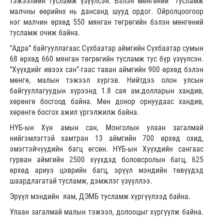
тэжээлийн тусламж үзүүлсэн. Бэлэн мөнгөний тусламж
малчны өөрийнх нь дансанд шууд ордог. Ойролцоогоор
нэг малчин өрхөд 550 мянган төгрөгийн бэлэн мөнгөний
тусламж очиж байна.
“Адра” байгууллагаас Сүхбаатар аймгийн Сүхбаатар сумын
68 өрхөд 660 мянган төгрөгийн тусламж тус бүр үзүүлсэн.
“Хүүхдийг ивээх сан”-гаас таван аймгийн 900 өрхөд бэлэн
мөнгө, малын тэжээл хүргэв. Нийтдээ олон улсын
байгууллагуудын хүрээнд 1.8 сая ам.долларын хандив,
хөрөнгө босгоод байна. Мөн донор орнуудаас хандив,
хөрөнгө босгох ажил үргэлжилж байна.
НҮБ-ын Хүн амын сан, Монголын улаан загалмай
нийгэмлэгтэй хамтран 13 аймгийн 700 өрхөд охид,
эмэгтэйчүүдийн багц өгсөн. НҮБ-ын Хүүхдийн сангаас
гурван аймгийн 2500 хүүхдэд боловсролын багц, 625
өрхөд ариуэ цэврийн багц, эрүүл мэндийн төвүүдэд
шаардлагатай тусламж, дэмжлэг үзүүллээ.
Эрүүл мэндийн яам, ДЭМБ тусламж хүргүүлээд байна.
Улаан загалмай малын тэжээл, долооцыг хүргүүлж байна.