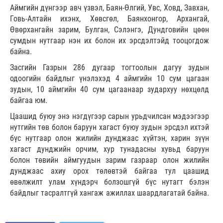
Аймгийн дүнгээр авч үзвэл, Баян-Өлгий, Увс, Ховд, Завхан,
Говь-Алтайн ихэнх, Хөвсгөл, Баянхонгор, Архангай,
Өвөрхангайн зарим, Булган, Сэлэнгэ, Дундговийн цөөн
сумдын нутгаар нэн их болон их эрсдэлтэйд тооцогдож
байна.
Засгийн Газрын 286 дугаар тогтоолын дагуу зудын
одоогийн байдлыг үнэлэхэд 4 аймгийн 10 сум цагаан
зудын, 10 аймгийн 40 сум цагаанаар зудархуу нөхцөлд
байгаа юм.
Цаашид буюу энэ нэгдүгээр сарын урьдчилсан мэдээгээр
нутгийн төв болон баруун хагаст буюу зудын эрсдэл ихтэй
бүс нутгаар олон жилийн дунджаас хүйтэн, харин зүүн
хагаст дунджийн орчим, хур тунадасны хувьд баруун
болон төвийн аймгуудын зарим газраар олон жилийн
дунджаас ахиу орох төлөвтэй байгаа тул цаашид
өвөлжилт улам хүндэрч болзошгүй бүс нутагт бэлэн
байдлыг тасралтгүй хангаж ажиллах шаардлагатай байна.