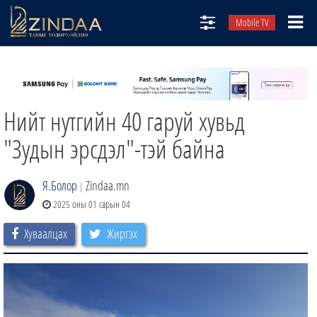
Mobile TV
НИЙТЛЭЛЧИД
ТВ8
Нийт нутгийн 40 гаруй хувьд
ӨГЛӨӨНИЙ СОНИН
АУДИО ЗОХИОЛ
"Зудын эрсдэл"-тэй байна
ЗИНДАА СЭТГҮҮЛ
Я.Болор
Zindaa.mn
|
2025 оны 01 сарын 04
Хуваалцах
Жиргэх