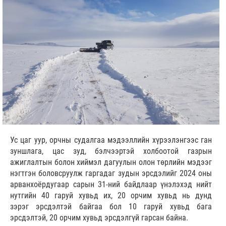
Ус цаг уур, орчны судалгаа мэдээллийн хүрээлэнгээс ган
зуншлага, цас зуд, бэлчээртэй холбоотой газрын
ажиглалтын болон хиймэл дагуулын олон төрлийн мэдээг
нэгтгэн боловсруулж гаргадаг зудын эрсдэлийг 2024 оны
арванхоёрдугаар сарын 31-ний байдлаар үнэлэхэд нийт
нутгийн 40 гаруй хувьд их, 20 орчим хувьд нь дунд
зэрэг эрсдэлтэй байгаа бол 10 гаруй хувьд бага
эрсдэлтэй, 20 орчим хувьд эрсдэлгүй гарсан байна.