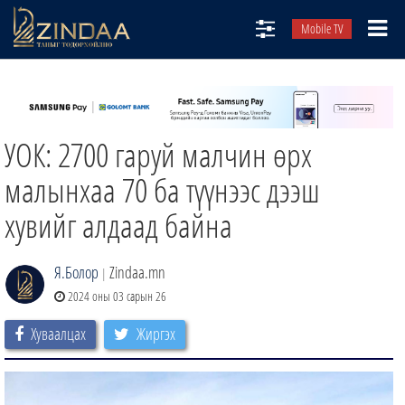
Mobile TV
НИЙТЛЭЛЧИД
ТВ8
УОК: 2700 гаруй малчин өрх
ӨГЛӨӨНИЙ СОНИН
АУДИО ЗОХИОЛ
малынхаа 70 ба түүнээс дээш
ЗИНДАА СЭТГҮҮЛ
хувийг алдаад байна
Я.Болор
Zindaa.mn
|
2024 оны 03 сарын 26
Хуваалцах
Жиргэх