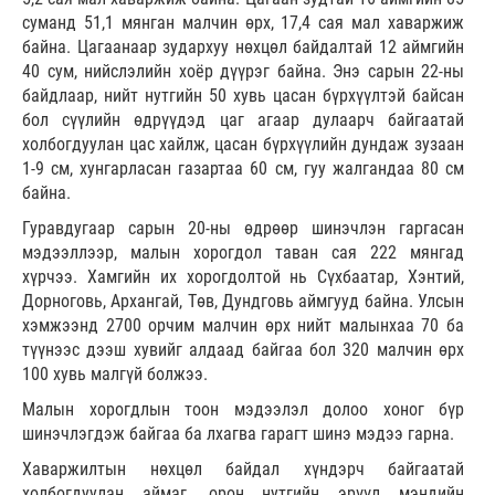
суманд 51,1 мянган малчин өрх, 17,4 сая мал хаваржиж
байна. Цагаанаар зудархуу нөхцөл байдалтай 12 аймгийн
40 сум, нийслэлийн хоёр дүүрэг байна. Энэ сарын 22-ны
байдлаар, нийт нутгийн 50 хувь цасан бүрхүүлтэй байсан
бол сүүлийн өдрүүдэд цаг агаар дулаарч байгаатай
холбогдуулан цас хайлж, цасан бүрхүүлийн дундаж зузаан
1-9 см, хунгарласан газартаа 60 см, гуу жалгандаа 80 см
байна.
Гуравдугаар сарын 20-ны өдрөөр шинэчлэн гаргасан
мэдээллээр, малын хорогдол таван сая 222 мянгад
хүрчээ. Хамгийн их хорогдолтой нь Сүхбаатар, Хэнтий,
Дорноговь, Архангай, Төв, Дундговь аймгууд байна. Улсын
хэмжээнд 2700 орчим малчин өрх нийт малынхаа 70 ба
түүнээс дээш хувийг алдаад байгаа бол 320 малчин өрх
100 хувь малгүй болжээ.
Малын хорогдлын тоон мэдээлэл долоо хоног бүр
шинэчлэгдэж байгаа ба лхагва гарагт шинэ мэдээ гарна.
Хаваржилтын нөхцөл байдал хүндэрч байгаатай
холбогдуулан аймаг, орон нутгийн эрүүл мэндийн