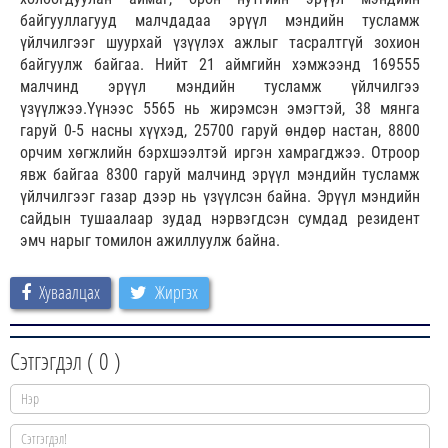
байгууллагууд малчдадаа эрүүл мэндийн тусламж
үйлчилгээг шуурхай үзүүлэх ажлыг тасралтгүй зохион
байгуулж байгаа. Нийт 21 аймгийн хэмжээнд 169555
малчинд эрүүл мэндийн тусламж үйлчилгээ
үзүүлжээ.Үүнээс 5565 нь жирэмсэн эмэгтэй, 38 мянга
гаруй 0-5 насны хүүхэд, 25700 гаруй өндөр настан, 8800
орчим хөгжлийн бэрхшээлтэй иргэн хамрагджээ. Отроор
явж байгаа 8300 гаруй малчинд эрүүл мэндийн тусламж
үйлчилгээг газар дээр нь үзүүлсэн байна. Эрүүл мэндийн
сайдын тушаалаар зудад нэрвэгдсэн сумдад резидент
эмч нарыг томилон ажиллуулж байна.
Хуваалцах
Жиргэх
Сэтгэгдэл (
0
)