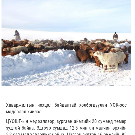
Хаваржилтын нөхцөл байдалтай холбогдуулан УОК-оос
мэдээлэл хийлээ.
ЦУОШГ-ын мэдээллээр, зургаан аймгийн 20 суманд төмөр
зудтай байна. Эдгээр сумдад 12,5 мянган малчин өрхийн
5,2 сая мал хаваржиж байна. Цагаан зудтай 16 аймгийн 85