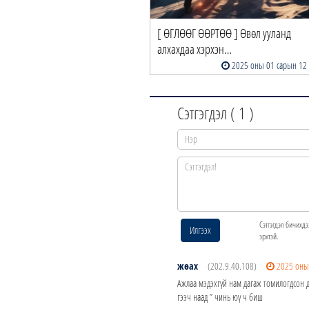
[ ӨГЛӨӨГ ӨӨРТӨӨ ] Өвөл ууланд
алхахдаа хэрхэн…
2025 оны 01 сарын 12
Сэтгэгдэл (
1
)
Сэтгэгдэл бичихдэ
Илгээх
эрхтэй.
жөах
(202.9.40.108)
2025 оны
Ажлаа мэдэхгүй нам дагаж томилогдсон 
гээч наад ” чинь юү ч биш