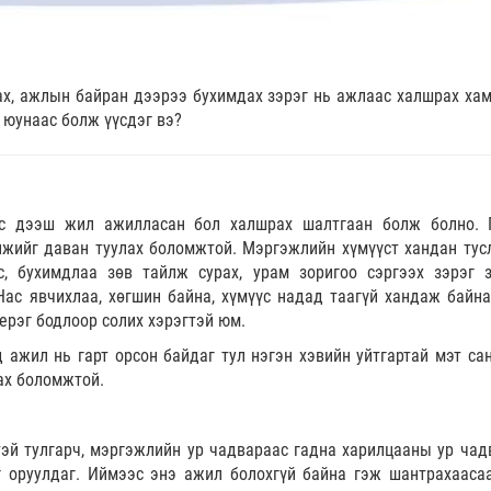
рах, ажлын байран дээрээ бухимдах зэрэг нь ажлаас халшрах ха
 юунаас болж үүсдэг вэ?
с дээш жил ажилласан бол халшрах шалтгаан болж болно. 
жийг даван туулах боломжтой. Мэргэжлийн хүмүүст хандан тус
сс, бухимдлаа зөв тайлж сурах, урам зоригоо сэргээх зэрэг 
ас явчихлаа, хөгшин байна, хүмүүс надад таагүй хандаж байна
ерэг бодлоор солих хэрэгтэй юм.
 ажил нь гарт орсон байдаг тул нэгэн хэвийн уйтгартай мэт са
лах боломжтой.
эй тулгарч, мэргэжлийн ур чадвараас гадна харилцааны ур чад
г оруулдаг. Иймээс энэ ажил болохгүй байна гэж шантрахааса