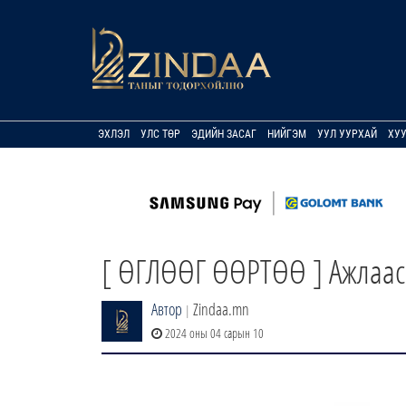
ЭХЛЭЛ
УЛС ТӨР
ЭДИЙН ЗАСАГ
НИЙГЭМ
УУЛ УУРХАЙ
ХУ
[ ӨГЛӨӨГ ӨӨРТӨӨ ] Ажлаас 
Автор
Zindaa.mn
|
2024 оны 04 сарын 10