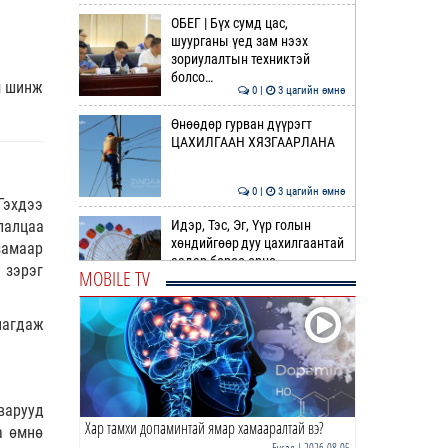
ОБЕГ | Бүх сумд цас,
шуурганы үед зам нээх
зориулалтын техниктэй
болсо…
м шинж
0 |
3 цагийн өмнө
Өнөөдөр гурван дүүрэгт
ЦАХИЛГААН ХЯЗГААРЛАНА
0 |
3 цагийн өмнө
Гэхдээ
Идэр, Тэс, Эг, Үүр голын
лалцаа
хөндийгөөр дуу цахилгаантай
замаар
аадар бороо орно
 зэрэг
MOBILE TV
0 |
3 цагийн өмнө
нагдаж
ӨРНИЙН ЗУРХАЙ |
Ихрийнхний эрч хүч, авьяас
чадвар ундарна
0 |
5 цагийн өмнө
варууд
Хар тамхи допаминтай ямар хамааралтай вэ?
ӨГЛӨӨНИЙ МЭНД!
а өмнө
Бусад
| 2026-08-05