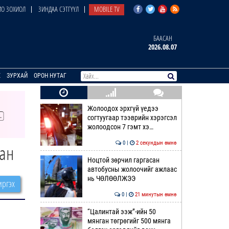
О ЗОХИОЛ
ЗИНДАА СЭТГҮҮЛ
MOBILE TV
БААСАН
2026.08.07
E
ЗУРХАЙ
ОРОН НУТАГ
Жолоодох эрхгүй үедээ
согтуугаар тээврийн хэрэгсэл
жолоодсон 7 гэмт хэ…
0 |
2 секундын өмнө
аан
Ноцтой зөрчил гаргасан
автобусны жолоочийг ажлаас
нь ЧӨЛӨӨЛЖЭЭ
ргэх
0 |
21 минутын өмнө
“Цалинтай ээж”-ийн 50
мянган төгрөгийг 500 мянга