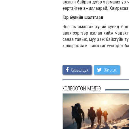
ажлын байран дээр эзэмших ур ч
өөртэйгөө ажиллаарай. Хямрахаа 
Гэр бүлийн шалтгаан
Энэ нь эмэгтэй хүний хувьд бол 
авах зэргээр ажлаа хийж чадахгү
санаа тавьж, муу ээж байхгүйн т
халшрах хам шинжийг үүсгэдэг ба
Хуваалцах
Жиргэх
ХОЛБООТОЙ МЭДЭЭ