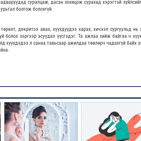
адваруудад суралцаж, дасан зохицож сурахад хэрэгтэй зүйлсийг
урьтал болгож болохгүй.
төрөлт, декритээ авах, хүүхдүүдээ харах, хичээл сургуульд нь х
й болох зэргээр асуудал үүсгэдэг. Та ажлаа хийж байгаа ч хүү
улд хүүхдэдээ л санаа тавьсаар ажилдаа төвлөрч чадахгүй байх з
йна.