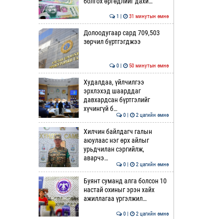
болгох өргөдлийг дахи…
1 |
31 минутын өмнө
Долоодугаар сард 709,503
зөрчил бүртгэгджээ
0 |
50 минутын өмнө
Худалдаа, үйлчилгээ
эрхлэхэд шаарддаг
давхардсан бүртгэлийг
хүчингүй б…
0 |
2 цагийн өмнө
Хилчин байлдагч галын
аюулаас нэг өрх айлыг
урьдчилан сэргийлж,
аварчэ…
0 |
2 цагийн өмнө
Буянт суманд алга болсон 10
настай охиныг эрэн хайх
ажиллагаа үргэлжил…
0 |
2 цагийн өмнө