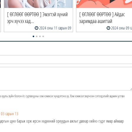
[ ӨГЛӨӨГ ӨӨРТӨӨ ] Эмэгтэй хүний
[ ӨГЛӨӨГ ӨӨРТӨӨ ] Айдас
эрч хүчээ хад…
заримдаа ашигтай
2024 оны 11 сарын 09
2024 оны 09 с
э хууль зүйн болон ёс суртахууны хэм хэмжээг хүндэтгэнэ үү. Хэм хэмжээг зөрчсөн сэтгэгдэлийг админ устгах
 03 сарын 13
даргын цүнх барьж орж ирсэн хөдөөний оркуудын ажлыг давхар хийнэ гэдэг ямар аймаар