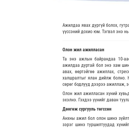
Ажилдаа явах дургүй болох, гут
үүссэний дохио юм. Тэгвэл энэ нь
Олон жил ажилласан
Та энэ ажлын байрандаа 10-аа
ажилдаа дуртай бол энэ хам шин
авах, өөртэйгөө ажиллах, стре
халшралтыг ялан дийлж болно. Н
сөрөг бодлууд дээрээ ажиллаж, э
Олон жил ажилласан хүний хувьд
эхэлнэ. Гэхдээ үүнийг даван туу
Дөнгөж сургууль төгссөн
Анхны ажил бол олон шинэ зүйлт
зэрэг шинэ туршилтуудад хүний