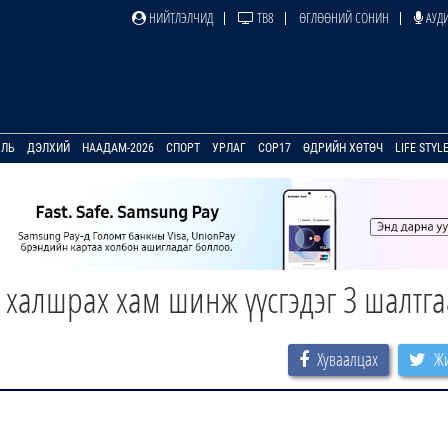
НИЙТЛЭЛЧИД
ТВ8
ӨГЛӨӨНИЙ СОНИН
АУДИ
УЛЬ
ДЭЛХИЙ
НААДАМ-2026
СПОРТ
УРЛАГ
COP17
ӨДРИЙН ХӨТӨЧ
LIFE STYL
халшрах хам шинж үүсгэдэг 3 шалтг
Хуваалцах
Жи