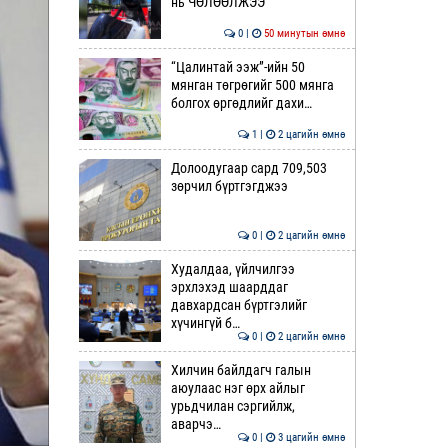
нь ЧӨЛӨӨЛЖЭЭ
0 |
50 минутын өмнө
“Цалинтай ээж”-ийн 50
мянган төгрөгийг 500 мянга
болгох өргөдлийг дахи…
1 |
2 цагийн өмнө
Долоодугаар сард 709,503
зөрчил бүртгэгджээ
0 |
2 цагийн өмнө
Худалдаа, үйлчилгээ
эрхлэхэд шаарддаг
давхардсан бүртгэлийг
хүчингүй б…
0 |
2 цагийн өмнө
Хилчин байлдагч галын
аюулаас нэг өрх айлыг
урьдчилан сэргийлж,
аварчэ…
0 |
3 цагийн өмнө