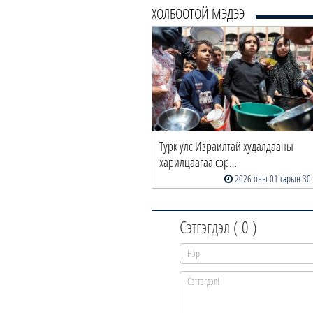
ХОЛБООТОЙ МЭДЭЭ
Турк улс Израилтай худалдааны
харилцаагаа сэр…
2026 оны 01 сарын 30
Сэтгэгдэл (
0
)