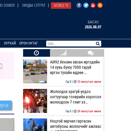
О ЗОХИОЛ
ЗИНДАА СЭТГҮҮЛ
MOBILE TV
БААСАН
2026.08.07
E
ЗУРХАЙ
ОРОН НУТАГ
АИ92 бензин авсан иргэдийн
14 хувь буюу 7000 гаруй
иргэн тухайн өдрөө …
0 |
10 минутын өмнө
Жолоодох эрхгүй үедээ
согтуугаар тээврийн хэрэгсэл
жолоодсон 7 гэмт хэ…
ргэх
0 |
29 минутын өмнө
Ноцтой зөрчил гаргасан
автобусны жолоочийг ажлаас