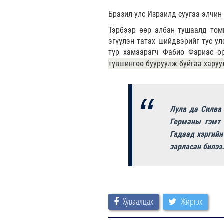
Бразил улс Израилд суугаа элчин
Тэрбээр өөр албан тушаалд томи
эгүүлэн татах шийдвэрийг тус ул
түр хамаарагч Фабио Фариас о
түвшингөө бууруулж буйгаа харуу
Лула да Силва
Германы гэмт 
Гадаад хэргийн
зарласан билээ
Хуваалцах
Жиргэх