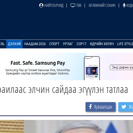
НИЙТЛЭЛЧИД
ТВ8
ӨГЛӨӨНИЙ СОНИН
АУДИ
УЛЬ
ДЭЛХИЙ
НААДАМ-2026
СПОРТ
УРЛАГ
COP17
ӨДРИЙН ХӨТӨЧ
LIFE STYL
илаас элчин сайдаа эгүүлэн татлаа
Хуваалцах
Жи