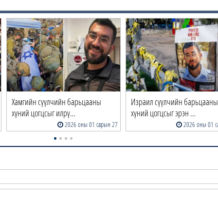
Хамгийн сүүлчийн барьцааны
Израил сүүлчийн барьцааны
хүний цогцсыг илрү…
хүний цогцсыг эрэн …
2026 оны 01 сарын 27
2026 оны 01 с