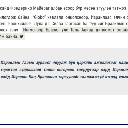
 сайд Фредерико Майераг албан ёсоор бүр мөсөн эгүүлэн татжээ.
логдож байна. “Globo” хэвлэлд онцолсноор, Израилаас элчин 
сын Ерөнхийлөгч Лула да Силва гаргасан ба түүнийг Бразилын х
рлох гэнэ.
Ингэснээр Бразил улс Тель Авивд дипломат хари
лж байна.
 Израилын Газын зурваст явуулж буй цэргийн ажиллагааг наци
хэрэгтэй зүйрлэсний төлөө өнгөрсөн хоёрдугаар сард Израил
 сайд Исраэль Кац Бразилын тэргүүнийг тааламжгүй этгээд хэмэ
.