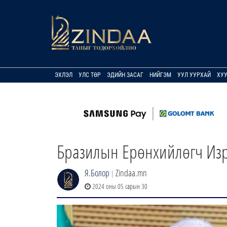
ЭХЛЭЛ
УЛС ТӨР
ЭДИЙН ЗАСАГ
НИЙГЭМ
УУЛ УУРХАЙ
ХУ
Бразилын Ерөнхийлөгч Изра
Я.Болор
Zindaa.mn
|
2024 оны 05 сарын 30