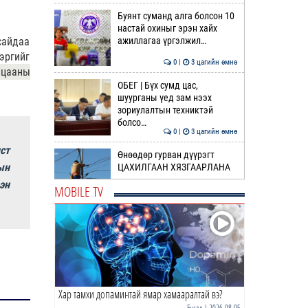
Буянт суманд алга болсон 10
настай охиныг эрэн хайх
ажиллагаа үргэлжил…
сайдаа
эргийг
0 |
3 цагийн өмнө
лцааны
ОБЕГ | Бүх сумд цас,
шуурганы үед зам нээх
зориулалтын техниктэй
болсо…
0 |
3 цагийн өмнө
ст
Өнөөдөр гурван дүүрэгт
ын
ЦАХИЛГААН ХЯЗГААРЛАНА
эн
MOBILE TV
0 |
4 цагийн өмнө
Идэр, Тэс, Эг, Үүр голын
хөндийгөөр дуу цахилгаантай
аадар бороо орно
0 |
4 цагийн өмнө
Хар тамхи допаминтай ямар хамааралтай вэ?
ӨРНИЙН ЗУРХАЙ |
Ихрийнхний эрч хүч, авьяас
Бусад
| 2026-08-05