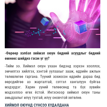
-Өөрөөр хэлбэл хиймэл оюун бидний асуудлыг бидний
өмнөөс шийднэ гэсэн үг үү?
-Тийм ээ. Хиймэл оюун ухаан бидэнд хэрхэн хооллох,
эмчилгээ хийлгэх, хэнтэй уулзахыг зааж, өдрийн ажлын
төлөвлөгөө гаргана. Түүний зохиосон өдрийн дараа бид
өөрсдийгөө аз жаргалтай, сэтгэл хангалуун буйгаа
мэдэрдэг. Харин үүний төлөөсөнд та бүх хувийн
мэдээллээ өгөх ёстой. Ингэснээр хиймэл оюун таны
амьдралыг илүү тухтай, илүү оновчтой хөтөлнө.
ХИЙМЭЛ ОЮУНД СҮНСЭЭ ХУДАЛДАНА