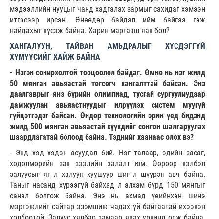
мэдээллийн нууцыг чанд хадгалах зармыг сахидаг хэмээн
итгэсээр ирсэн. Өнөөдөр байдал ийм байгаа гэж
найдахыг хүсэж байна. Харин маргааш яах бол?
ХАНГАЛУУН, ТАЙВАН АМЬДРАЛЫГ ХҮСДЭГГҮЙ
ХҮМҮҮСИЙГ ХАЙЖ БАЙНА
- Нэгэн сонирхолтой тооцоолол байдаг. Өмнө нь нэг жилд
50 мянган авьяастай төгсөгч хангалттай байсан. Энэ
даалгаврыг янз бүрийн олимпиад, тусгай сургуулиудаар
дамжуулан авьяастнуудыг илрүүлэх систем муугүй
гүйцэтгэдэг байсан. Өндөр технологийн эрин үед бидэнд
жилд 500 мянган авьяастай хүүхдийг сонгон шалгаруулах
шаардлагатай болоод байна. Тэднийг хаанаас олох вэ?
- Энд хэд хэдэн асуудал бий. Нэг талаар, эдийн засаг,
хөдөлмөрийн зах зээлийн халалт юм. Өөрөөр хэлбэл
залуусыг яг л халуун хуушуур шиг л шүүрэн авч байна.
Таныг насанд хүрээгүй байхад л алхам бүрд 150 мянгыг
санал болгож байна. Энэ нь ахмад үеийнхэн шинэ
мэргэжлийг сайтар эзэмшиж чадахгүй байгаатай ихээхэн
холбоотой. Залуус хялбар замаар явах урхинд орж байна.