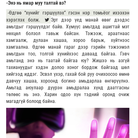
-Энэ нь ямар муу талтай вэ?
-Өдгөө “хүнийг гэршүүлэх” гэсэн нэр томьёог ихээхэн
хэрэглэх болж.
Эрт дээр үед манай өвөг дээдэс
амьтдыг гэршүүлдэг байв. Хүмүүс амьтдад ашигтай мэт
нөхцөл болзол тавьж байсан. Тэжээж, араатнаас
хамгаалж, дулаан хашаа, хороо барьж, хүйтнээс
хамгаална. Өдгөө манай гараг дээр гэрийн тэжээмэл
амьтдын тоо, толгой хүнийхээс даваад байгаа. Гэвч
амьтанд энэ нь таатай байгаа юу? Жишээ нь азгүй
тахиануудыг хэдэн долоо хоног бордож байгаад шөл
хийгээд иддэг. Эсвэл үхэр, гахай бой руу очихоосоо өмнө
давчуу хашаа, хороонд богино амьдарлаа өнгөрүүлнэ.
Амьтад аюулаар дүүрэн амьдралаа хүнд даатгасны
төлөөс нь энэ. Харин одоо хүн тэдний оронд очиж
магадгүй болоод байна.