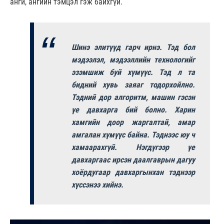
анги, ангийн тэмцэл гэж байхгүй.
Шинэ элитүүд гарч ирнэ. Тэд бол
мэдээлэл, мэдээллийн технологийг
эзэмшиж буй хүмүүс. Тэд л та
бидний хувь заяаг тодорхойлно.
Тэдний дор алгоритм, машин гэсэн
үе давхарга бий болно. Харин
хамгийн доор жаргалтай, амар
амгалан хүмүүс байна. Тэднээс юу ч
хамаарахгүй. Нэгдүгээр үе
давхаргаас ирсэн даалгаврын дагуу
хоёрдугаар давхаргынхан тэднээр
хүссэнээ хийнэ.