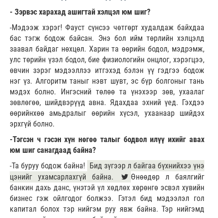
- Зэрвэс харахад ашигтай хэлцэл юм шиг?
-Мэдээж хэрэг! Фауст сүнсээ чөтгөрт худалдаж байхдаа
бас тэгж бодож байсан. Энэ бол ийм төрлийн хэлцэлд
заавал байдаг нөхцөл. Харин та өөрийн бодол, мэдрэмж,
улс төрийн үзэл бодол, бие физиологийн онцлог, хэрэгцээ,
өвчин зэрэг мэдээллээ итгэхэд бэлэн үү гэдгээ бодож
нэг үз. Алгоритм таныг нэвт шувт, эс бүр болгоныг тань
мэдэх болно. Ингэсний төлөө та үнэхээр зөв, ухаалаг
зөвлөгөө, шийдвэрүүд авна. Ядахдаа эхний үед. Гэхдээ
өөрийнхөө амьдралыг өөрийн хүсэл, ухаанаар шийдэх
эрхгүй болно.
-Тэгсэн ч гэсэн хүн нөгөө талыг бодвол илүү ихийг авах
юм шиг санагдаад байна?
-Та буруу бодож байна!
Бид зүгээр л байгаа бүхнийхээ үнэ
цэнийг ухамсарлахгүй байна.
Өнөөдөр л баялгийг
банкин дахь данс, үнэтэй үл хөдлөх хөрөнгө эсвэл хувийн
бизнес гэж ойлгодог болжээ. Гэтэл бид мэдээлэл гол
капитал болох тэр нийгэм руу явж байна. Тэр нийгэмд