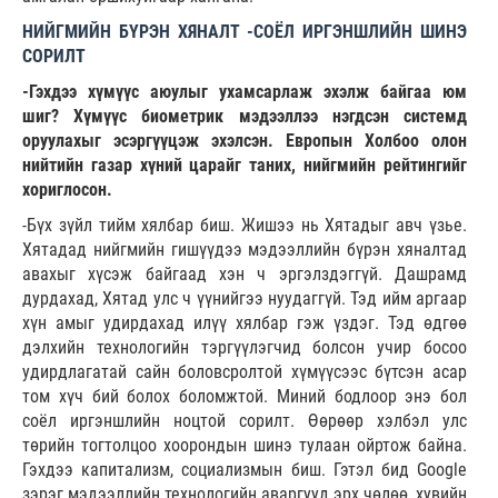
НИЙГМИЙН БҮРЭН ХЯНАЛТ -СОЁЛ ИРГЭНШЛИЙН ШИНЭ
СОРИЛТ
-Гэхдээ хүмүүс аюулыг ухамсарлаж эхэлж байгаа юм
шиг? Хүмүүс биометрик мэдээллээ нэгдсэн системд
оруулахыг эсэргүүцэж эхэлсэн. Европын Холбоо олон
нийтийн газар хүний царайг таних, нийгмийн рейтингийг
хориглосон.
-Бүх зүйл тийм хялбар биш. Жишээ нь Хятадыг авч үзье.
Хятадад нийгмийн гишүүдээ мэдээллийн бүрэн хяналтад
авахыг хүсэж байгаад хэн ч эргэлздэггүй. Дашрамд
дурдахад, Хятад улс ч үүнийгээ нуудаггүй. Тэд ийм аргаар
хүн амыг удирдахад илүү хялбар гэж үздэг. Тэд өдгөө
дэлхийн технологийн тэргүүлэгчид болсон учир босоо
удирдлагатай сайн боловсролтой хүмүүсээс бүтсэн асар
том хүч бий болох боломжтой. Миний бодлоор энэ бол
соёл иргэншлийн ноцтой сорилт. Өөрөөр хэлбэл улс
төрийн тогтолцоо хоорондын шинэ тулаан ойртож байна.
Гэхдээ капитализм, социализмын биш. Гэтэл бид Google
зэрэг мэдээллийн технологийн аваргууд эрх чөлөө, хувийн