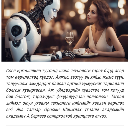
Соёл иргэншлийн түүхэнд шинэ технологи гарах бүрд асар
том өөрчлөлтөд хүрдэг. Анжис, зээтүү ан хийж, жимс түүн,
тэнүүчилж амьдардаг байсан эртний хүмүүсийг тариаланч
болгож хувиргасан. Аж үйлдвэрийн хувьсгал том хотууд
бий болгож, тариачдыг феодалуудаас чөлөөлсөн. Тэгвэл
хиймэл оюун ухааны технологи нийгмийг хэрхэн өөрчлөх
вэ? Энэ талаар Оросын Шинжлэх ухааны академийн
академич А.Сергеев сонирхолтой ярилцлага өгчээ.