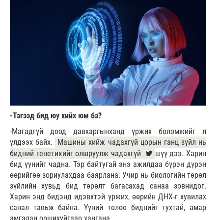
-Тэгээд бид юу хийх юм бэ?
-Магадгүй доод давхаргынханд үржих боломжийг л
үлдээх байх.
Машины хийж чадахгүй цорын ганц зүйл нь
бидний генетикийг олшруулж чадахгүй
шүү дээ. Харин
бид үүнийг чадна. Тэр байтугай энэ ажилдаа бүрэн дүрэн
өөрийгөө зориулахдаа баярлана. Учир нь биологийн төрөл
зүйлийн хувьд бид төрөлт багасахад санаа зовнидог.
Харин энд бидэнд идэвхтэй үржих, өөрийн ДНХ-г хувилах
санал тавьж байна. Үүний төлөө биднийг тухтай, амар
амгалан оршихуйгаар хангана.