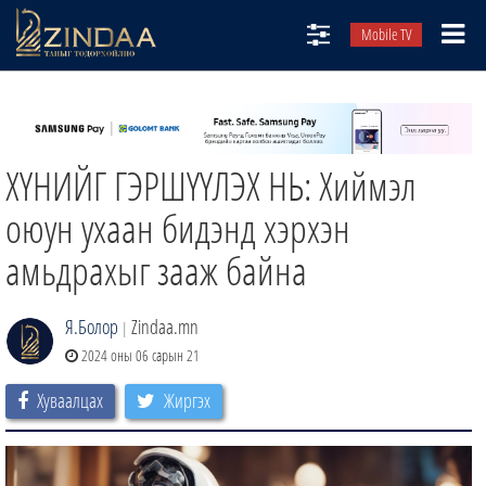
Mobile TV
НИЙТЛЭЛЧИД
ТВ8
ХҮНИЙГ ГЭРШҮҮЛЭХ НЬ: Хиймэл
ӨГЛӨӨНИЙ СОНИН
АУДИО ЗОХИОЛ
оюун ухаан бидэнд хэрхэн
ЗИНДАА СЭТГҮҮЛ
амьдрахыг зааж байна
Я.Болор
Zindaa.mn
|
2024 оны 06 сарын 21
Хуваалцах
Жиргэх