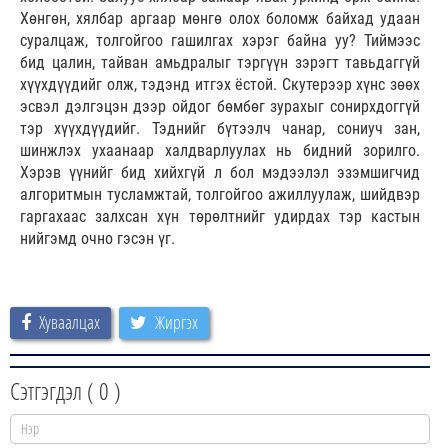
Хөнгөн, хялбар аргаар мөнгө олох боломж байхад удаан
суралцаж, толгойгоо гашилгах хэрэг байна уу? Тиймээс
бид цалин, тайван амьдралыг тэргүүн зэрэгт тавьдаггүй
хүүхдүүдийг олж, тэдэнд итгэх ёстой. Скутерээр хүнс зөөх
эсвэл дэлгэцэн дээр ойдог бөмбөг зурахыг сонирхдоггүй
тэр хүүхдүүдийг. Тэднийг бүтээлч чанар, сониуч зан,
шинжлэх ухаанаар халдварлуулах нь бидний зорилго.
Хэрэв үүнийг бид хийхгүй л бол мэдээлэл эзэмшигчид
алгоритмын тусламжтай, толгойгоо ажиллуулаж, шийдвэр
гаргахаас залхсан хүн төрөлтнийг удирдах тэр кастын
нийгэмд очно гэсэн үг.
Хуваалцах
Жиргэх
Сэтгэгдэл (
0
)