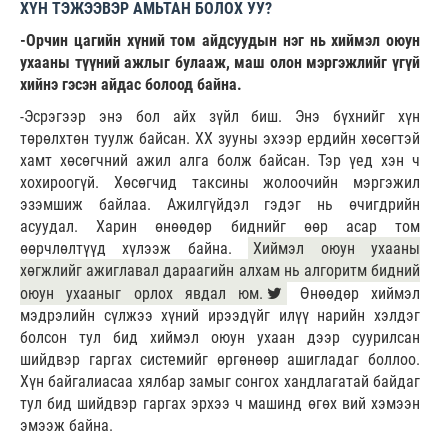
ХҮН ТЭЖЭЭВЭР АМЬТАН БОЛОХ УУ?
-Орчин цагийн хүний том айдсуудын нэг нь хиймэл оюун
ухааны түүний ажлыг булааж, маш олон мэргэжлийг үгүй
хийнэ гэсэн айдас болоод байна.
-Эсрэгээр энэ бол айх зүйл биш. Энэ бүхнийг хүн
төрөлхтөн туулж байсан. ХХ зууны эхээр ердийн хөсөгтэй
хамт хөсөгчний ажил алга болж байсан. Тэр үед хэн ч
хохироогүй. Хөсөгчид таксины жолоочийн мэргэжил
эзэмшиж байлаа. Ажилгүйдэл гэдэг нь өчигдрийн
асуудал. Харин өнөөдөр биднийг өөр асар том
өөрчлөлтүүд хүлээж байна.
Хиймэл оюун ухааны
хөгжлийг ажиглавал дараагийн алхам нь алгоритм бидний
оюун ухааныг орлох явдал юм.
Өнөөдөр хиймэл
мэдрэлийн сүлжээ хүний ирээдүйг илүү нарийн хэлдэг
болсон тул бид хиймэл оюун ухаан дээр суурилсан
шийдвэр гаргах системийг өргөнөөр ашигладаг боллоо.
Хүн байгалиасаа хялбар замыг сонгох хандлагатай байдаг
тул бид шийдвэр гаргах эрхээ ч машинд өгөх вий хэмээн
эмээж байна.