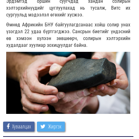
Эрдэмтэд оршин суугчдад хандан солирын
хэлтэрхийнүүдийг цуглуулахад нь тусалж, Витс их
сургуульд мэдээлэл өгөхийг хүсжээ.
Өмнөд Африкийн БНУ байгуулагдсанаас хойш солир унах
үзэгдэл 22 удаа бүртгэгджээ. Сансрын биетийг үндэсний
өв хэмээн хүлээн зөвшөөрч, солирын хэлтэрхийн
худалдааг хуулиар зохицуулдаг байна.
Хуваалцах
Жиргэх