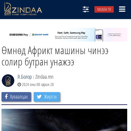
Mobile TV
НИЙТЛЭЛЧИД
ТВ8
Өмнөд Африкт машины чинээ
ӨГЛӨӨНИЙ СОНИН
АУДИО ЗОХИОЛ
солир бутран унажээ
ЗИНДАА СЭТГҮҮЛ
Я.Болор
Zindaa.mn
|
2024 оны 08 сарын 28
Хуваалцах
Жиргэх