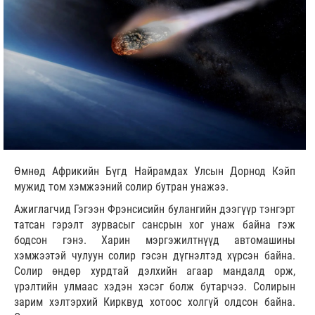
Өмнөд Африкийн Бүгд Найрамдах Улсын Дорнод Кэйп
мужид том хэмжээний солир бутран унажээ.
Ажиглагчид Гэгээн Фрэнсисийн булангийн дээгүүр тэнгэрт
татсан гэрэлт зурвасыг сансрын хог унаж байна гэж
бодсон гэнэ. Харин мэргэжилтнүүд автомашины
хэмжээтэй чулуун солир гэсэн дүгнэлтэд хүрсэн байна.
Солир өндөр хурдтай дэлхийн агаар мандалд орж,
үрэлтийн улмаас хэдэн хэсэг болж бутарчээ. Солирын
зарим хэлтэрхий Кирквуд хотоос холгүй олдсон байна.