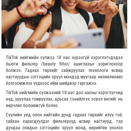
TikTok нийгмийн сүлжээ 18 нас хүрээгүй хэрэглэгчдэдээ
бьюти фильтер /beauty filter/ ашиглахыг хориглохоор
болжээ. Гаднах төрхийг сайжруулах технологи өсвөр
настнуудын сэтгэцийн эрүүл мэндэд муугаар нөлөөлөхөөс
болгоомжлох үүднээс ийм шийдвэр гаргажээ.
TikTok нийгмийн сүлжээний 18-аас доо насны хэрэглэгчид
нүд, уруулаа томруулах, арьсаа тэнийлгэх эсвэл өнгийг нь
өөрчлөх боломжгүй болно.
Сүүлийн үед олон нийтийн дунд гаднах төрхийг илүү гоё,
сайхан харагдуулдаг фильтерүүд өсвөр настнууд, тэр
дундаа охидын сэтгэцийн эрүүл мэнд, өөрийгөө үнэлэх