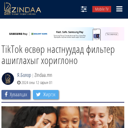
Mobile TV
НИЙТЛЭЛЧИД
ТВ8
TikTok өсвөр настнуудад фильтер
ӨГЛӨӨНИЙ СОНИН
АУДИО ЗОХИОЛ
ашиглахыг хориглоно
ЗИНДАА СЭТГҮҮЛ
Я.Болор
Zindaa.mn
|
2024 оны 12 сарын 01
Хуваалцах
Жиргэх