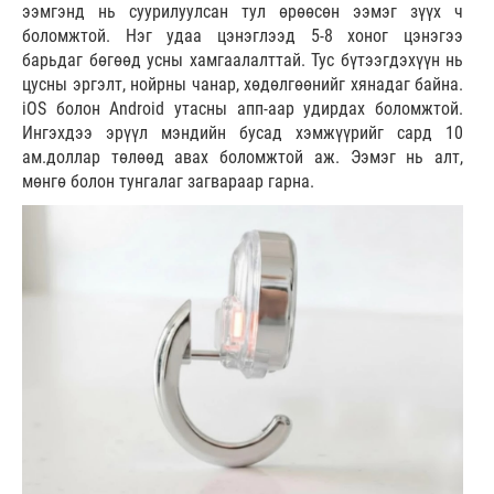
ээмгэнд нь суурилуулсан тул өрөөсөн ээмэг зүүх ч
боломжтой. Нэг удаа цэнэглээд 5-8 хоног цэнэгээ
барьдаг бөгөөд усны хамгаалалттай. Тус бүтээгдэхүүн нь
цусны эргэлт, нойрны чанар, хөдөлгөөнийг хянадаг байна.
iOS болон Android утасны апп-аар удирдах боломжтой.
Ингэхдээ эрүүл мэндийн бусад хэмжүүрийг сард 10
ам.доллар төлөөд авах боломжтой аж. Ээмэг нь алт,
мөнгө болон тунгалаг загвараар гарна.