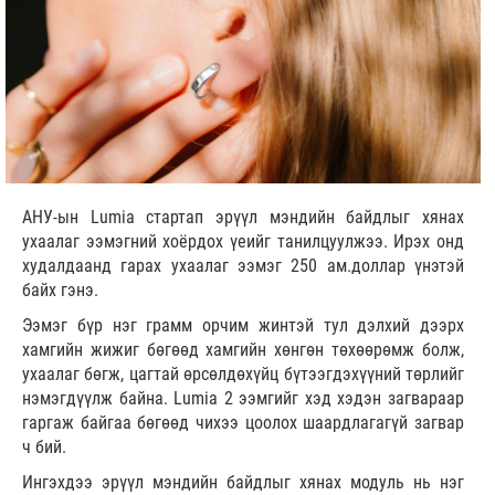
АНУ-ын Lumia стартап эрүүл мэндийн байдлыг хянах
ухаалаг ээмэгний хоёрдох үеийг танилцуулжээ. Ирэх онд
худалдаанд гарах ухаалаг ээмэг 250 ам.доллар үнэтэй
байх гэнэ.
Ээмэг бүр нэг грамм орчим жинтэй тул дэлхий дээрх
хамгийн жижиг бөгөөд хамгийн хөнгөн төхөөрөмж болж,
ухаалаг бөгж, цагтай өрсөлдөхүйц бүтээгдэхүүний төрлийг
нэмэгдүүлж байна. Lumia 2 ээмгийг хэд хэдэн загвараар
гаргаж байгаа бөгөөд чихээ цоолох шаардлагагүй загвар
ч бий.
Ингэхдээ эрүүл мэндийн байдлыг хянах модуль нь нэг