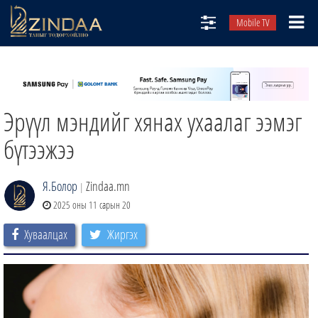
Mobile TV
НИЙТЛЭЛЧИД
ТВ8
Эрүүл мэндийг хянах ухаалаг ээмэг
ӨГЛӨӨНИЙ СОНИН
АУДИО ЗОХИОЛ
бүтээжээ
ЗИНДАА СЭТГҮҮЛ
Я.Болор
Zindaa.mn
|
2025 оны 11 сарын 20
Хуваалцах
Жиргэх