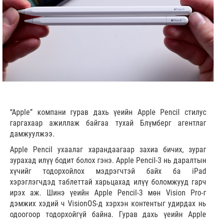
“Apple” компани гурав дахь үеийн Apple Pencil стилус
гаргахаар ажиллаж байгаа тухай Блүмберг агентлаг
дамжуулжээ.
Apple Pencil ухаалаг харандаагаар захиа бичих, зураг
зурахад илүү бодит болох гэнэ. Apple Pencil-3 нь даралтын
хүчийг тодорхойлох мэдрэгчтэй байх ба iPad
хэрэглэгчдэд таблеттай харьцахад илүү боломжууд гарч
ирэх аж. Шинэ үеийн Apple Pencil-3 мөн Vision Pro-г
дэмжих хэдий ч VisionOS-д хэрхэн контентыг удирдах нь
одоогоор тодорхойгүй байна. Гурав дахь үеийн Apple