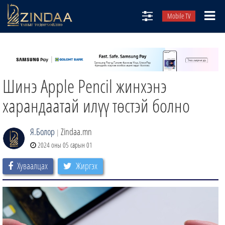
Mobile TV
НИЙТЛЭЛЧИД
ТВ8
Шинэ Apple Pencil жинхэнэ
ӨГЛӨӨНИЙ СОНИН
АУДИО ЗОХИОЛ
харандаатай илүү төстэй болно
ЗИНДАА СЭТГҮҮЛ
Я.Болор
Zindaa.mn
|
2024 оны 05 сарын 01
Хуваалцах
Жиргэх