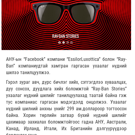
АНУ-ын “Facebook” компани “EssilorLuxottica” болон “Ray-
Ban” компаниудтай хамтран гаргасан ухаалаг нүдний
шилээ танилцуулжээ.
Гэрэл зураг авч, дүрс бичлэг хийх, сэтгэгдлээ хуваалцах,
дуу сонсох, дуудлага хийх боломжтой “Ray-Ban Stories”
ухаалаг нүдний шилийг танилцуулахад таатай байна гэж
тус компаниас гаргасан мэдэгдэлд онцолжээ. Ухаалаг
нүдний шилний анхны үнийг 299 ам.доллароор тогтоосон
байна. Хорин төрлийн загвар бүхий нүдний шилийг
цахимаар захиалах боломжтойгоос гадна АНУ, Австрали,
Канад, Ирланд, Итали, Их Британийн дэлгүүрүүдээр