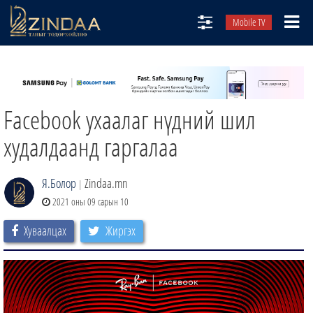
Mobile TV
НИЙТЛЭЛЧИД
ТВ8
Facebook ухаалаг нүдний шил
ӨГЛӨӨНИЙ СОНИН
АУДИО ЗОХИОЛ
худалдаанд гаргалаа
ЗИНДАА СЭТГҮҮЛ
Я.Болор
Zindaa.mn
|
2021 оны 09 сарын 10
Хуваалцах
Жиргэх