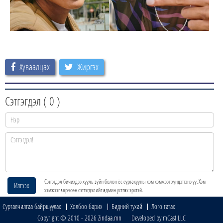
Хуваалцах
Жиргэх
Сэтгэгдэл (
0
)
Сэтгэгдэл бичихдээ хууль зүйн болон ёс суртахууны хэм хэмжээг хүндэтгэнэ үү. Хэм
Илгээх
хэмжээг зөрчсөн сэтгэгдэлийг админ устгах эрхтэй.
Сурталчилгаа байршуулах
Холбоо барих
Бидний тухай
Лого татах
Copyright © 2010 - 2026 Zindaa.mn Developed by mCast LLC