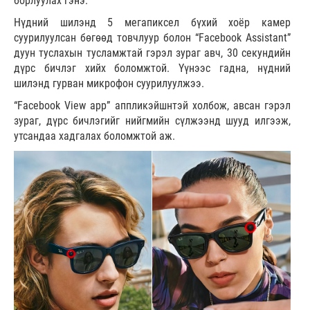
борлуулах гэнэ.
Нүдний шилэнд 5 мегапиксел бүхий хоёр камер
суурилуулсан бөгөөд товчлуур болон “Facebook Assistant”
дуун туслахын тусламжтай гэрэл зураг авч, 30 секундийн
дүрс бичлэг хийх боломжтой. Үүнээс гадна, нүдний
шилэнд гурван микрофон суурилуулжээ.
“Facebook View app” аппликэйшнтэй холбож, авсан гэрэл
зураг, дүрс бичлэгийг нийгмийн сүлжээнд шууд илгээж,
утсандаа хадгалах боломжтой аж.