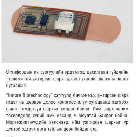
Стэнфордын их сургуулийн эрдэмтэд цахилгаан гүйдлийн
тусламжтай ужгирсан шарх эдгээр ухаалаг шархны наалт
бүтээжээ.
“Nature Biotechnology” сэтгүүлд бичсэнээр, ужгирсан шарх
гэдэг нь дөрвөн долоо хоногоос илүү хугацаанд эдгэрэх
шинж тэмдэггүй шархыг хэлдэг байна. Ийм шарх зарим
тохиолдолд хүний амь насанд ч аюултай байдаг байна.
Мэргэжилтнүүдийн хэлснээр, ийм ужгирсан шархыг үр
дүнтэй эдгээх арга туйлын цөөн байдаг аж.