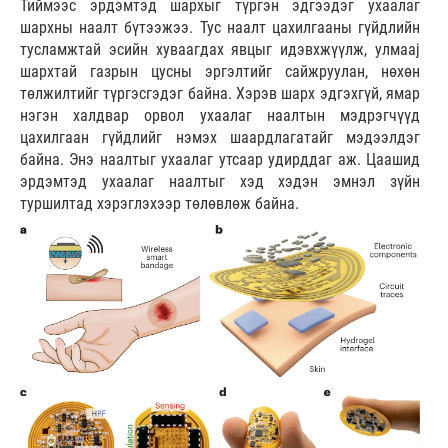
Тиймээс эрдэмтэд шархыг түргэн эдгээдэг ухаалаг
шархны наалт бүтээжээ. Тус наалт цахилгааны гүйдлийн
тусламжтай эсийн хуваагдах явцыг идэвхжүүлж, улмааj
шархтай газрын цусны эргэлтийг сайжруулан, нөхөн
төлжилтийг түргэсгэдэг байна. Хэрэв шарх эдгэхгүй, ямар
нэгэн халдвар орвол ухаалаг наалтын мэдрэгчүүд
цахилгаан гүйдлийг нэмэх шаардлагатайг мэдээлдэг
байна. Энэ наалтыг ухаалаг утсаар удирддаг аж. Цаашид
эрдэмтэд ухаалаг наалтыг хэд хэдэн эмнэл зүйн
туршилтад хэрэглэхээр төлөвлөж байна.