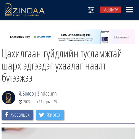
Mobile TV
НИЙТЛЭЛЧИД
ТВ8
Цахилгаан гүйдлийн тусламжтай
ӨГЛӨӨНИЙ СОНИН
АУДИО ЗОХИОЛ
шарх эдгээдэг ухаалаг наалт
ЗИНДАА СЭТГҮҮЛ
бүтээжээ
Я.Болор
Zindaa.mn
|
2022 оны 11 сарын 25
Хуваалцах
Жиргэх