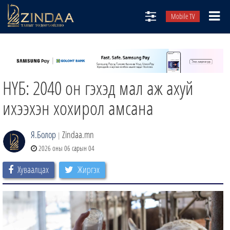
Mobile TV
НИЙТЛЭЛЧИД
ТВ8
НҮБ: 2040 он гэхэд мал аж ахуй
ӨГЛӨӨНИЙ СОНИН
АУДИО ЗОХИОЛ
ихээхэн хохирол амсана
ЗИНДАА СЭТГҮҮЛ
Я.Болор
Zindaa.mn
|
2026 оны 06 сарын 04
Хуваалцах
Жиргэх