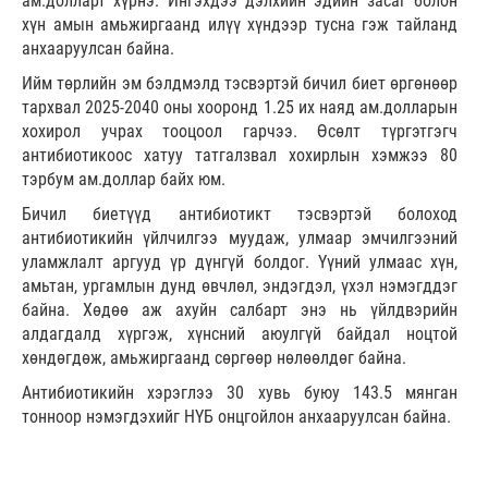
ам.долларт хүрнэ. Ингэхдээ дэлхийн эдийн засаг болон
хүн амын амьжиргаанд илүү хүндээр тусна гэж тайланд
анхааруулсан байна.
Ийм төрлийн эм бэлдмэлд тэсвэртэй бичил биет өргөнөөр
тархвал 2025-2040 оны хооронд 1.25 их наяд ам.долларын
хохирол учрах тооцоол гарчээ. Өсөлт түргэтгэгч
антибиотикоос хатуу татгалзвал хохирлын хэмжээ 80
тэрбум ам.доллар байх юм.
Бичил биетүүд антибиотикт тэсвэртэй болоход
антибиотикийн үйлчилгээ муудаж, улмаар эмчилгээний
уламжлалт аргууд үр дүнгүй болдог. Үүний улмаас хүн,
амьтан, ургамлын дунд өвчлөл, эндэгдэл, үхэл нэмэгддэг
байна. Хөдөө аж ахуйн салбарт энэ нь үйлдвэрийн
алдагдалд хүргэж, хүнсний аюулгүй байдал ноцтой
хөндөгдөж, амьжиргаанд сөргөөр нөлөөлдөг байна.
Антибиотикийн хэрэглээ 30 хувь буюу 143.5 мянган
тонноор нэмэгдэхийг НҮБ онцгойлон анхааруулсан байна.