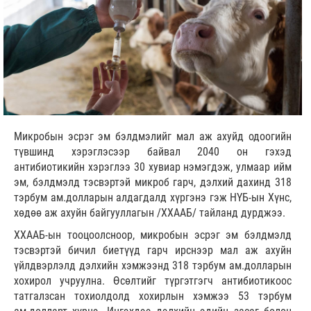
Микробын эсрэг эм бэлдмэлийг мал аж ахуйд одоогийн
түвшинд хэрэглэсээр байвал 2040 он гэхэд
антибиотикийн хэрэглээ 30 хувиар нэмэгдэж, улмаар ийм
эм, бэлдмэлд тэсвэртэй микроб гарч, дэлхий дахинд 318
тэрбум ам.долларын алдагдалд хүргэнэ гэж НҮБ-ын Хүнс,
хөдөө аж ахуйн байгууллагын /ХХААБ/ тайланд дурджээ.
ХХААБ-ын тооцоолсноор, микробын эсрэг эм бэлдмэлд
тэсвэртэй бичил биетүүд гарч ирснээр мал аж ахуйн
үйлдвэрлэлд дэлхийн хэмжээнд 318 тэрбум ам.долларын
хохирол учруулна. Өсөлтийг түргэтгэгч антибиотикоос
татгалзсан тохиолдолд хохирлын хэмжээ 53 тэрбум