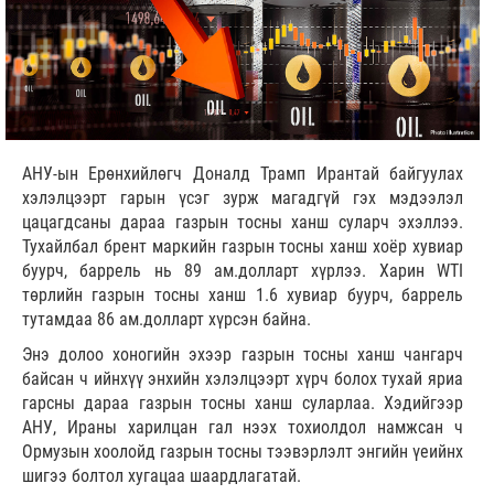
АНУ-ын Ерөнхийлөгч Доналд Трамп Ирантай байгуулах
хэлэлцээрт гарын үсэг зурж магадгүй гэх мэдээлэл
цацагдсаны дараа газрын тосны ханш суларч эхэллээ.
Тухайлбал брент маркийн газрын тосны ханш хоёр хувиар
буурч, баррель нь 89 ам.долларт хүрлээ. Харин WTI
төрлийн газрын тосны ханш 1.6 хувиар буурч, баррель
тутамдаа 86 ам.долларт хүрсэн байна.
Энэ долоо хоногийн эхээр газрын тосны ханш чангарч
байсан ч ийнхүү энхийн хэлэлцээрт хүрч болох тухай яриа
гарсны дараа газрын тосны ханш суларлаа. Хэдийгээр
АНУ, Ираны харилцан гал нээх тохиолдол намжсан ч
Ормузын хоолойд газрын тосны тээвэрлэлт энгийн үеийнх
шигээ болтол хугацаа шаардлагатай.