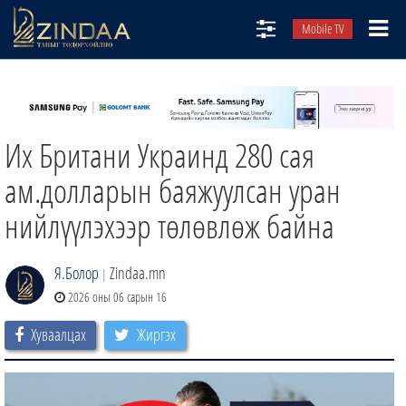
Mobile TV
НИЙТЛЭЛЧИД
ТВ8
Их Британи Украинд 280 сая
ӨГЛӨӨНИЙ СОНИН
АУДИО ЗОХИОЛ
ам.долларын баяжуулсан уран
ЗИНДАА СЭТГҮҮЛ
нийлүүлэхээр төлөвлөж байна
Я.Болор
Zindaa.mn
|
2026 оны 06 сарын 16
Хуваалцах
Жиргэх