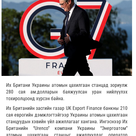
Их Британи Украины атомын цахилгаан станцад зориулж
280 сая ам.долларын баяжуулсан уран нийлүүлэх
тохиролцоонд хүрсэн байна.
Их Британийн засгийн газар UK Export Finance банкны 210
сая еврогийн дэмжлэгтэйгээр Украины атомын цахилгаан
станцуудын хэвийн үйл ажиллагааг хангана. Ингэснээр Их
Британийн “Urenco” компани Украины “Энергоатом”
атомын цахилгаан станцыг ажиллуулдаг оператор