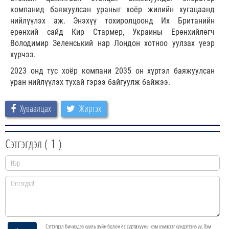
компанид баяжуулсан ураныг хоёр жилийн хугацаанд
нийлүүлэх аж. Энэхүү тохиролцоонд Их Британийн
ерөнхий сайд Кир Стармер, Украины Ерөнхийлөгч
Володимир Зеленський нар Лондон хотноо уулзах үеэр
хүрчээ.
2023 онд тус хоёр компани 2035 он хүртэл баяжуулсан
уран нийлүүлэх тухай гэрээ байгуулж байжээ.
Хуваалцах
Жиргэх
Сэтгэгдэл (
1
)
Сэтгэгдэл бичихдээ хууль зүйн болон ёс суртахууны хэм хэмжээг хүндэтгэнэ үү. Хэм