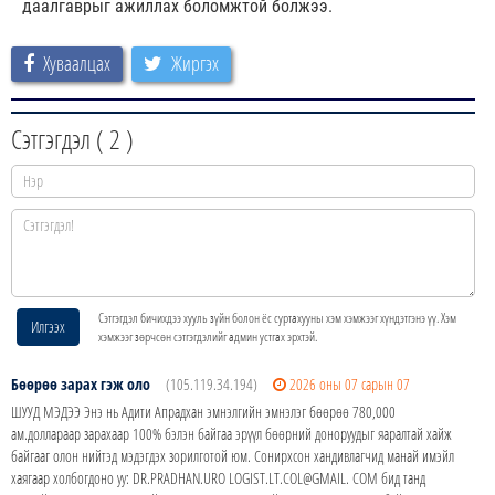
даалгаврыг ажиллах боломжтой болжээ.
Хуваалцах
Жиргэх
Сэтгэгдэл (
2
)
Сэтгэгдэл бичихдээ хууль зүйн болон ёс суртахууны хэм хэмжээг хүндэтгэнэ үү. Хэм
Илгээх
хэмжээг зөрчсөн сэтгэгдэлийг админ устгах эрхтэй.
Бөөрөө зарах гэж оло
(105.119.34.194)
2026 оны 07 сарын 07
ШУУД МЭДЭЭ Энэ нь Адити Апрадхан эмнэлгийн эмнэлэг бөөрөө 780,000
ам.доллараар зарахаар 100% бэлэн байгаа эрүүл бөөрний доноруудыг яаралтай хайж
байгааг олон нийтэд мэдэгдэх зорилготой юм. Сонирхсон хандивлагчид манай имэйл
хаягаар холбогдоно уу: DR.PRADHAN.URO LOGIST.LT.COL@GMAIL. COM бид танд