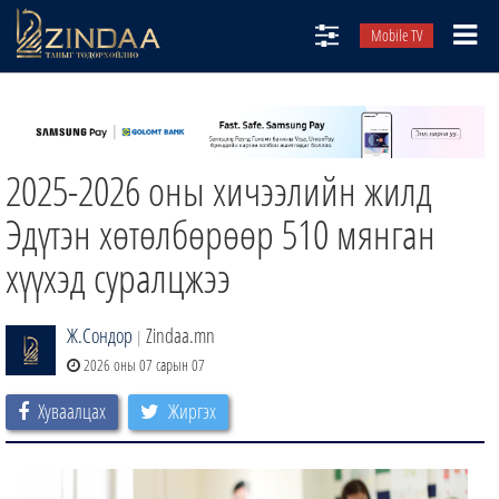
Mobile TV
НИЙТЛЭЛЧИД
ТВ8
2025-2026 оны хичээлийн жилд
ӨГЛӨӨНИЙ СОНИН
АУДИО ЗОХИОЛ
Эдүтэн хөтөлбөрөөр 510 мянган
ЗИНДАА СЭТГҮҮЛ
хүүхэд суралцжээ
Ж.Сондор
Zindaa.mn
|
2026 оны 07 сарын 07
Хуваалцах
Жиргэх