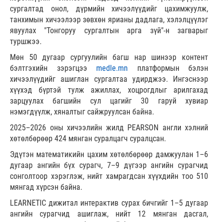
сургалтад онол, дүрмийн хичээлүүдийг цахимжуулж,
танхимын хичээлээр зөвхөн ярианы дадлага, хэлэлцүүлэг
явуулах "Тонгоруу сургалтын арга зүй"-н загварыг
туршжээ.
Мөн 50 дугаар сургуулийн багш нар шинээр контент
бэлтгэхийн зэрэгцээ
medle.mn
платформын бэлэн
хичээлүүдийг ашиглан сургалтаа удирджээ. Ингэснээр
хүүхэд бүртэй тулж ажиллах, хоцрогдлыг арилгахад
зарцуулах багшийн сул цагийг 30 гаруй хувиар
нэмэгдүүлж, хяналтыг сайжруулсан байна.
2025–2026 оны хичээлийн жилд PEARSON англи хэлний
хөтөлбөрөөр 424 мянган суралцагч суралцсан.
Эдүтэн математикийн цахим хөтөлбөрөөр дамжуулан 1–6
дугаар ангийн бүх сурагч, 7–9 дүгээр ангийн сурагчид
сонголтоор хэрэглэж, нийт хамрагдсан хүүхдийн тоо 510
мянгад хүрсэн байна.
LEARNETIC дижитал интерактив сурах бичгийг 1–5 дугаар
ангийн сурагчид ашиглаж, нийт 12 мянган дасгал,