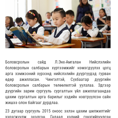
Боловсролын сайд Л.Энх-Амгалан Нийслэлийн
боловсролын салбарын хүртээмжийг нэмэгдүүлэх цогц
арга хэмжээний хүрээнд нийслэлийн дүүргүүдэд гурван
өдөр ажилласан. Чингэлтэй, Сүхбаатар дүүргийн
боловсролын салбарын төлөөлөлтэй уулзлаа. Эдгээр
дүүргийн зарим сургууль сургалтын үйл ажиллагаандаа
цахим сургалтын арга барилыг хэдийн нэвтрүүлсэн сайн
жишээ олон байгааг дурдлаа.
23 дугаар сургууль 2015 оноос эхлэн цахим шилжилтийг
хэрэгжүүлж эхэлсэн. Гадаад хэлний гүнзгийрүүлсэн