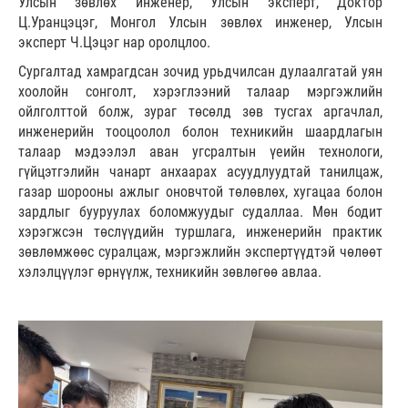
Улсын зөвлөх инженер, Улсын эксперт, Доктор
Ц.Уранцэцэг, Монгол Улсын зөвлөх инженер, Улсын
эксперт Ч.Цэцэг нар оролцлоо.
Сургалтад хамрагдсан зочид урьдчилсан дулаалгатай уян
хоолойн сонголт, хэрэглээний талаар мэргэжлийн
ойлголттой болж, зураг төсөлд зөв тусгах аргачлал,
инженерийн тооцоолол болон техникийн шаардлагын
талаар мэдээлэл аван угсралтын үеийн технологи,
гүйцэтгэлийн чанарт анхаарах асуудлуудтай танилцаж,
газар шорооны ажлыг оновчтой төлөвлөх, хугацаа болон
зардлыг бууруулах боломжуудыг судаллаа. Мөн бодит
хэрэгжсэн төслүүдийн туршлага, инженерийн практик
зөвлөмжөөс суралцаж, мэргэжлийн экспертүүдтэй чөлөөт
хэлэлцүүлэг өрнүүлж, техникийн зөвлөгөө авлаа.