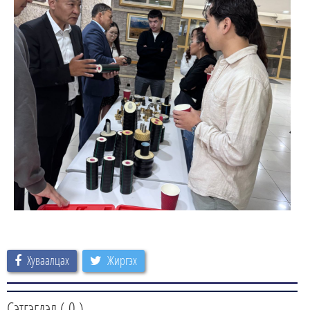
Хуваалцах
Жиргэх
Сэтгэгдэл (
0
)