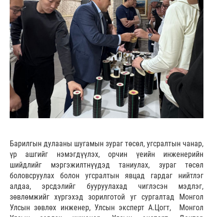
Барилгын дулааны шугамын зураг төсөл, угсралтын чанар,
үр ашгийг нэмэгдүүлэх, орчин үеийн инженерийн
шийдлийг мэргэжилтнүүдэд таниулах, зураг төсөл
боловсруулах болон угсралтын явцад гардаг нийтлэг
алдаа, эрсдэлийг бууруулахад чиглэсэн мэдлэг,
зөвлөмжийг хүргэхэд зорилготой уг сургалтад Монгол
Улсын зөвлөх инженер, Улсын эксперт А.Цогт, Монгол