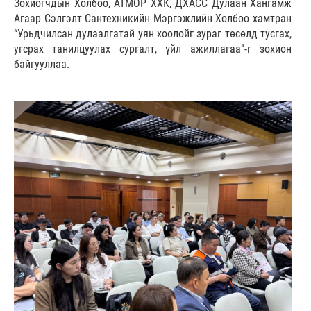
Зохиогчдын Холбоо, АТМОР ХХК, ДХАСС Дулаан Хангамж
Агаар Сэлгэлт Cантехникийн Мэргэжлийн Холбоо хамтран
“Урьдчилсан дулаалгатай уян хоолойг зураг төсөлд тусгах,
угсрах танилцуулах сургалт, үйл ажиллагаа”-г зохион
байгууллаа.