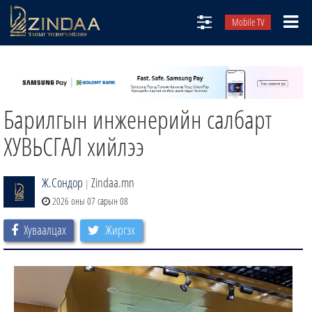
Mobile TV
НИЙТЛЭЛЧИД
ТВ8
Барилгын инженерийн салбарт
ӨГЛӨӨНИЙ СОНИН
АУДИО ЗОХИОЛ
ХУВЬСГАЛ хийлээ
ЗИНДАА СЭТГҮҮЛ
Ж.Сондор
Zindaa.mn
|
2026 оны 07 сарын 08
Хуваалцах
Жиргэх