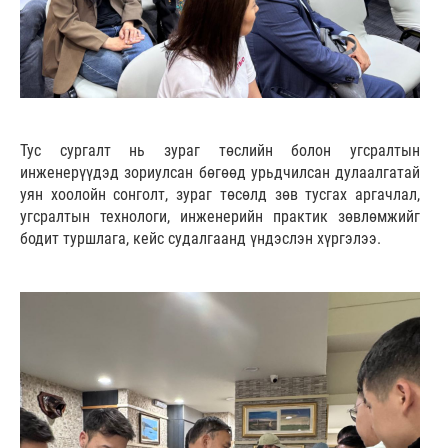
Тус сургалт нь зураг төслийн болон угсралтын
инженерүүдэд зориулсан бөгөөд урьдчилсан дулаалгатай
уян хоолойн сонголт, зураг төсөлд зөв тусгах аргачлал,
угсралтын технологи, инженерийн практик зөвлөмжийг
бодит туршлага, кейс судалгаанд үндэслэн хүргэлээ.