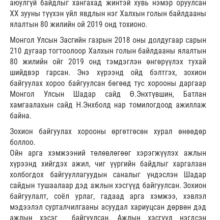
аюулгүй байдлыг хангахад жинтэй хувь нэмэр оруулсан
XX зууны түүхэн үйл явдлын нэг Халхын голын байлдааны
ялалтын 80 жилийн ой 2019 онд тохионо.
Монгол Улсын Засгийн газрын 2018 оны долдугаар сарын
210 дугаар тогтоолоор Халхын голын байлдааны ялалтын
80 жилийн ойг 2019 онд тэмдэглэн өнгөрүүлэх тухай
шийдвэр гарсан. Энэ хүрээнд ойд бэлтгэх, зохион
байгуулах хороо байгуулсан бөгөөд тус хорооны даргаар
Монгол Улсын Шадар сайд Ө.Энхтүвшин, Батлан
хамгаалахын сайд Н.Энхболд нар томилогдоод ажиллаж
байна.
Зохион байгуулах хорооны өргөтгөсөн хурал өнөөдөр
боллоо.
Ойн арга хэмжээний төлөвлөгөөг хэрэгжүүлэх ажлын
хүрээнд хийгдэх ажил, чиг үүргийн байдлыг харгалзан
холбогдох байгууллагуудын саналыг үндэслэн Шадар
сайдын тушаалаар дэд ажлын хэсгүүд байгуулсан. Зохион
байгуулалт, соёл урлаг, гадаад арга хэмжээ, хэвлэл
мэдээлэл сурталчилгааны асуудал хариуцсан дөрвөн дэд
ажлын хэсэг байгуулсан. Ажлын хэсгүүд нэгдсэн