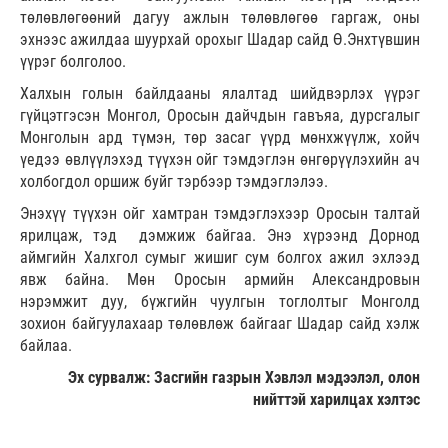
төлөвлөгөөний дагуу ажлын төлөвлөгөө гаргаж, оны
эхнээс ажилдаа шуурхай орохыг Шадар сайд Ө.Энхтүвшин
үүрэг болголоо.
Халхын голын байлдааны ялалтад шийдвэрлэх үүрэг
гүйцэтгэсэн Монгол, Оросын дайчдын гавъяа, дурсгалыг
Монголын ард түмэн, төр засаг үүрд мөнхжүүлж, хойч
үедээ өвлүүлэхэд түүхэн ойг тэмдэглэн өнгөрүүлэхийн ач
холбогдол оршиж буйг тэрбээр тэмдэглэлээ.
Энэхүү түүхэн ойг хамтран тэмдэглэхээр Оросын талтай
ярилцаж, тэд дэмжиж байгаа. Энэ хүрээнд Дорнод
аймгийн Халхгол сумыг жишиг сум болгох ажил эхлээд
явж байна. Мөн Оросын армийн Александровын
нэрэмжит дуу, бүжгийн чуулгын тоглолтыг Монголд
зохион байгуулахаар төлөвлөж байгааг Шадар сайд хэлж
байлаа.
Эх сурвалж: Засгийн газрын Хэвлэл мэдээлэл, олон
нийттэй харилцах хэлтэс