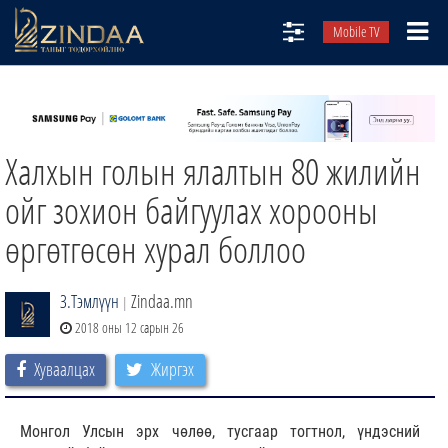
Mobile TV
НИЙТЛЭЛЧИД
ТВ8
Халхын голын ялалтын 80 жилийн
ӨГЛӨӨНИЙ СОНИН
АУДИО ЗОХИОЛ
ойг зохион байгуулах хорооны
ЗИНДАА СЭТГҮҮЛ
өргөтгөсөн хурал боллоо
З.Тэмлүүн
Zindaa.mn
|
2018 оны 12 сарын 26
Хуваалцах
Жиргэх
Монгол Улсын эрх чөлөө, тусгаар тогтнол, үндэсний