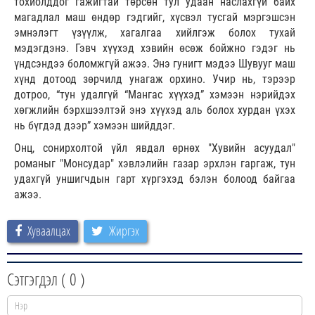
тохиолддог гажигтай төрсөн тул удаан наслахгүй байх
магадлал маш өндөр гэдгийг, хүсвэл тусгай мэргэшсэн
эмнэлэгт үзүүлж, хагалгаа хийлгэж болох тухай
мэдэгдэнэ. Гэвч хүүхэд хэвийн өсөж бойжно гэдэг нь
үндсэндээ боломжгүй ажээ. Энэ гунигт мэдээ Шувууг маш
хүнд дотоод зөрчилд унагаж орхино. Учир нь, тэрээр
дотроо, “тун удалгүй “Мангас хүүхэд” хэмээн нэрийдэх
хөгжлийн бэрхшээлтэй энэ хүүхэд аль болох хурдан үхэх
нь бүгдэд дээр” хэмээн шийддэг.
Онц, сонирхолтой үйл явдал өрнөх "Хувийн асуудал"
романыг "Монсудар" хэвлэлийн газар эрхлэн гаргаж, тун
удахгүй уншигчдын гарт хүргэхэд бэлэн болоод байгаа
ажээ.
Хуваалцах
Жиргэх
Сэтгэгдэл (
0
)