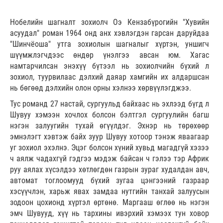
Нобелийн шагналт зохиолч Оэ Кензабүрогийн "Хувийн
асуудал" роман 1964 онд анх хэвлэгдэн гарсан даруйдаа
"Шинчёоша" утга зохиолын шагналыг хүртэн, уншигч
шүүмжлэгчдээс өндөр үнэлгээ авсан юм. Хагас
намтарчилсан энэхүү бүтээл нь зохиолчийн бүхий л
зохиол, туурвилаас дэлхий даяар хамгийн их алдаршсан
нь бөгөөд дэлхийн олон орны хэлнээ хөрвүүлэгджээ.
Тус романд 27 настай, сургуульд байхаас нь эхлээд бүгд л
Шувуу хэмээн хочлох болсон бэлтгэл сургуулийн багш
нэгэн залуугийн тухай өгүүлдэг. Эхнэр нь төрөхөөр
эмнэлэгт хэвтэж байх зуур Шувуу хотоор тэнэж яваагаар
уг зохиол эхэлнэ. Эцэг болсон хүний хувьд магадгүй хэзээ
ч аялж чадахгүй гэдгээ мэдэж байсан ч гэлээ тэр Африк
руу аялах хүсэлдээ хөтлөгдөн газрын зураг худалдан авч,
автомат тоглоомууд бүхий зугаа цэнгээний газраар
хэсүүчлэн, харьж явах замдаа нутгийн танхай залуусын
зодоон цохионд хүртэл өртөнө. Маргааш өглөө нь нэгэн
эмч Шувууд, хүү нь тархины ивэрхий хэмээх тун ховор