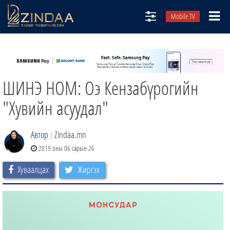
Mobile TV
НИЙТЛЭЛЧИД
ТВ8
ШИНЭ НОМ: Оэ Кензабүрогийн
ӨГЛӨӨНИЙ СОНИН
АУДИО ЗОХИОЛ
"Хувийн асуудал"
ЗИНДАА СЭТГҮҮЛ
Автор
Zindaa.mn
|
2019 оны 06 сарын 26
Хуваалцах
Жиргэх