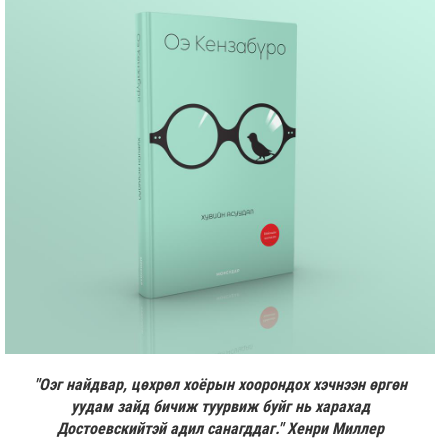
"Оэг найдвар, цөхрөл хоёрын хоорондох хэчнээн өргөн
уудам зайд бичиж туурвиж буйг нь харахад
Достоевскийтэй адил санагддаг." Хенри Миллер