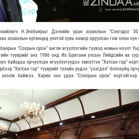
хийлөгч Н.Энхбаярыг Дэлхийн уран зохиолын "Сонгодог 50
ан зохиолын ертөнцөд үнэтэй хувь нэмэр оруулсан гэж олон хүн 
хбаярын "Сохрын орон" англи өгүүллэгийн түүвэр номын нээлт Үн
гийн түүврийг анх 1986 онд Их Британи улсын Лийдсийн их сур
сурч байхдаа орчуулсан өгүүллэгүүдээ эмхэтгэн "Хатсан гар" нэр
рбээр "Хатсан гар" түүврийг тухайн үедээ "үзэгдэл" болохуйц ор
 үнэлж байжээ. Харин энэ удаа "Сохорын орон" нэртэйгээр