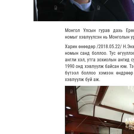
Монгол Улсын гурав дахь Ерөн
номыг хэвлүүлсэн нь Монголын ур
Харин өнөөдөр /2018.05.22/ Н.Эн
номын санд боллоо. Тус өгүүллэ
англи хэл, утга зохиолын ангид 
1990 онд хэвлүүлж байсан юм. Тэ
бүтээл боллоо хэмээн өндрөөр
хэвлүүлж буй аж.