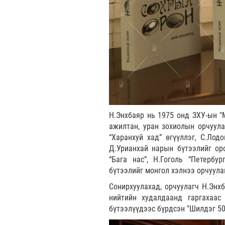
Н.Энхбаяр нь 1975 онд ЗХУ-ын "
ажилтан, уран зохиолын орчуул
“Харанхуй хад” өгүүллэг, С.Лод
Д.Урианхай нарын бүтээлийг ор
“Бага нас”, Н.Гоголь “Петербур
бүтээлийг монгол хэлнээ орчуул
Сонирхуулахад, орчуулагч Н.Энх
нийтийн худалдаанд гаргахаас
бүтээлүүдээс бүрдсэн "Шилдэг 50