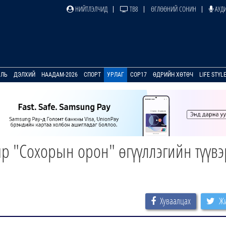
НИЙТЛЭЛЧИД
ТВ8
ӨГЛӨӨНИЙ СОНИН
АУДИ
УЛЬ
ДЭЛХИЙ
НААДАМ-2026
СПОРТ
УРЛАГ
COP17
ӨДРИЙН ХӨТӨЧ
LIFE STYL
р "Сохорын орон" өгүүллэгийн түүвэ
Хуваалцах
Жи