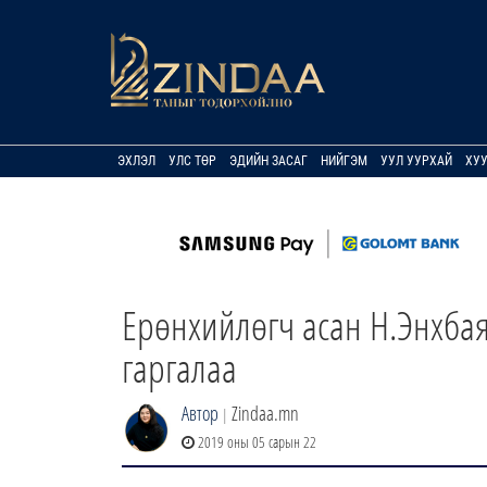
ЭХЛЭЛ
УЛС ТӨР
ЭДИЙН ЗАСАГ
НИЙГЭМ
УУЛ УУРХАЙ
ХУ
Ерөнхийлөгч асан Н.Энхбая
гаргалаа
Автор
Zindaa.mn
|
2019 оны 05 сарын 22