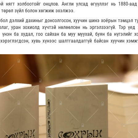
й нягт холбоотойг онцлов. Англи улсад өгүүллэг нь 1880-аад
н төрөл зүйл болон хөгжиж эхэлжээ.
е бол дэлхий дахиныг донсолгосон, хуучин шинэ хоёрын тэмцэл т
рлаг, уран зохиолд хүчтэй нөлөөлсөн нь эргэлзээгүй. Тэр үед 
 үнэн ба худал, гоо сайхан ба муу муухай, буян ба нүгэлийг х
хэрэглэгдсэн, хувь хүнээс шалтгаалдаггүй байсан хуучин хэмж