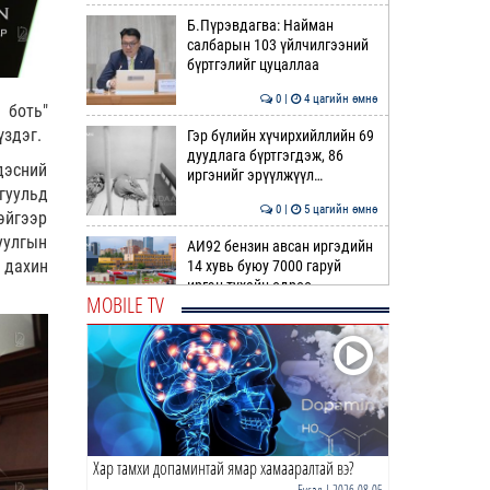
Б.Пүрэвдагва: Найман
салбарын 103 үйлчилгээний
бүртгэлийг цуцаллаа
0 |
4 цагийн өмнө
 боть"
үздэг.
Гэр бүлийн хүчирхийллийн 69
дуудлага бүртгэгдэж, 86
дэсний
иргэнийг эрүүлжүүл…
гуульд
0 |
5 цагийн өмнө
тэйгээр
чуулгын
АИ92 бензин авсан иргэдийн
 дахин
14 хувь буюу 7000 гаруй
иргэн тухайн өдрөө …
MOBILE TV
0 |
5 цагийн өмнө
Жолоодох эрхгүй үедээ
согтуугаар тээврийн хэрэгсэл
жолоодсон 7 гэмт хэ…
0 |
5 цагийн өмнө
Хар тамхи допаминтай ямар хамааралтай вэ?
Ноцтой зөрчил гаргасан
автобусны жолоочийг ажлаас
Бусад
| 2026-08-05