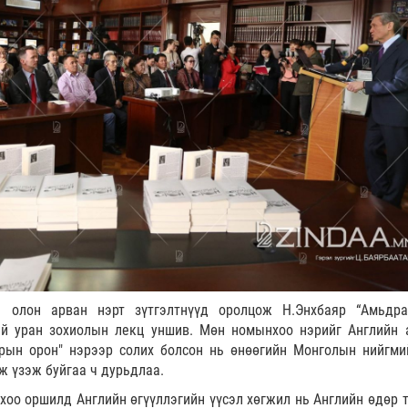
 олон арван нэрт зүтгэлтнүүд оролцож Н.Энхбаяр
“Амьдр
хий уран зохиолын лекц уншив. Мөн номынхоо нэрийг Английн 
орын орон" нэрээр солих болсон нь өнөөгийн Монголын нийгми
эж үзэж буйгаа ч дурьдлаа.
хоо оршилд Английн өгүүллэгийн үүсэл хөгжил нь Английн өдөр 