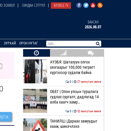
О ЗОХИОЛ
ЗИНДАА СЭТГҮҮЛ
MOBILE TV
БААСАН
2026.08.07
E
ЗУРХАЙ
ОРОН НУТАГ
АҮЭБЯ: Шатахуун олгох
хязгаарыг 100,000 төгрөгт
хүргэхээр судалж байна
0 |
27 минутын өмнө
р
ОБЕГ | Олон улсын туршлага
судлах сургалт, дадлагад 14
алба хаагч хамр…
0 |
52 минутын өмнө
ргэх
ТАНИЛЦ | Дараах замуудыг
хааж, шинэчлэнэ