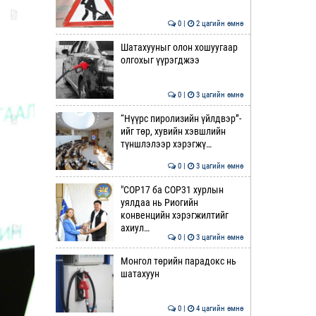
0 |
2 цагийн өмнө
Шатахууныг олон хошуугаар
олгохыг үүрэгджээ
0 |
3 цагийн өмнө
“Нүүрс пиролизийн үйлдвэр”-
ийг төр, хувийн хэвшлийн
түншлэлээр хэрэгжү…
0 |
3 цагийн өмнө
"COP17 ба COP31 хурлын
уялдаа нь Риогийн
конвенцийн хэрэгжилтийг
ахиул…
0 |
3 цагийн өмнө
Монгол төрийн парадокс нь
шатахуун
0 |
4 цагийн өмнө