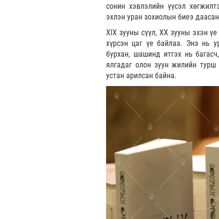
сонин хэвлэлийн үүсэл хөгжилтэ
эхлэн уран зохиолын биеэ дааса
XIX зууны сүүл, XX зууны эхэн ү
хүрсэн цаг үе байлаа. Энэ нь у
бурхан, шашинд итгэх нь багасч,
ялгадаг олон зуун жилийн турш 
устан арилсан байна.