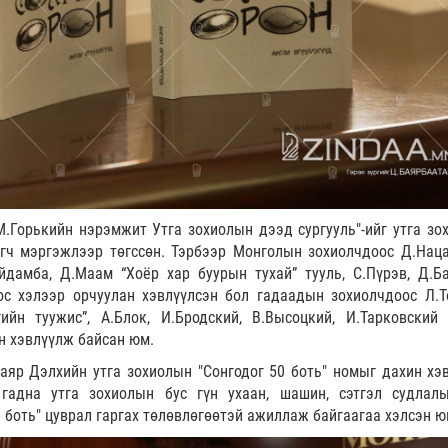
М.Горькийн нэрэмжит Утга зохиолын дээд сургууль"-ийг утга зо
агч мэргэжлээр төгссөн. Тэрбээр Монголын зохиолчдоос Д.Нац
ойдамба, Д.Маам “Хоёр хар буурын тухай” тууль, С.Пүрэв, Д.Ба
ос хэлээр орчуулан хэвлүүлсэн бол гадаадын зохиолчдоос Л.Т
гийн туужис”, А.Блок, И.Бродский, В.Высоцкий, И.Тарковский
ан хэвлүүлж байсан юм.
баяр Дэлхийн утга зохиолын "Сонгодог 50 боть" номыг дахин хэ
 гадна утга зохиолын бус гүн ухаан, шашин, сэтгэл судлал
 боть" цуврал гаргах төлөвлөгөөтэй ажиллаж байгаагаа хэлсэн 