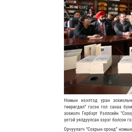
Номын нээлтэд уран зохиолын
төөрөгдөл” гэсэн гол санаа бү
зохиолч Гербэрт Уэллсийн "Сох
үетэй уялдуулсан хэрэг болсон г
Орчуулагч “Сохрын оронд” номын