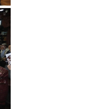
The MongolZ шинэ
бүрэлдэхүүнтэй дэлхийн
топуудын эсрэг
0 |
2026-08-06
Татварын өрийг
барагдуулахдаа орлогын 30
хувийг татвар төлөгчийн
мэдэл…
0 |
2026-08-06
“Туул усан цогцолбор”
төслийн I шатны ТЭЗҮ-ийг
боловсруулах ажил 90 ху…
1 |
2026-08-06
Нийслэлийн иргэдийн
Төлөөлөгчдийн Хурлын
Ээлжит VIII хуралдаан
эхэллээ
0 |
2026-08-06
ТОО | Гадаад валютын нөөц
7.9 тэрбум ам.доллар давлаа