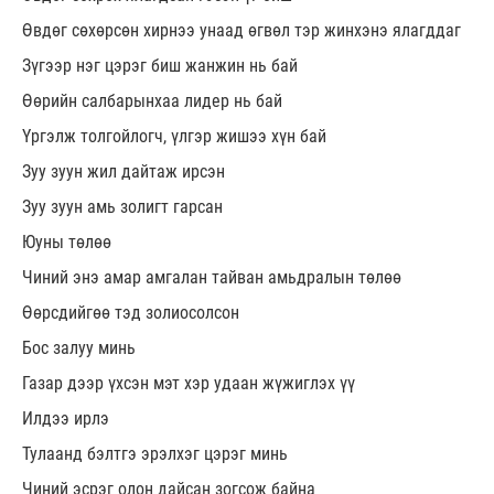
Өвдөг сөхөрсөн хирнээ унаад өгвөл тэр жинхэнэ ялагддаг
Зүгээр нэг цэрэг биш жанжин нь бай
Өөрийн салбарынхаа лидер нь бай
Үргэлж толгойлогч, үлгэр жишээ хүн бай
Зуу зуун жил дайтаж ирсэн
Зуу зуун амь золигт гарсан
Юуны төлөө
Чиний энэ амар амгалан тайван амьдралын төлөө
Өөрсдийгөө тэд золиосолсон
Бос залуу минь
Газар дээр үхсэн мэт хэр удаан жүжиглэх үү
Илдээ ирлэ
Тулаанд бэлтгэ эрэлхэг цэрэг минь
Чиний эсрэг олон дайсан зогсож байна