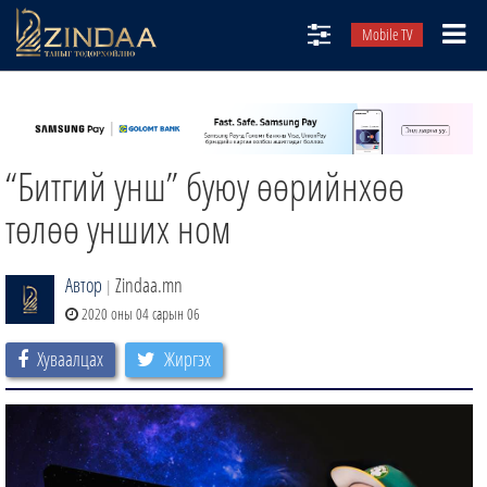
Mobile TV
НИЙТЛЭЛЧИД
ТВ8
“Битгий унш” буюу өөрийнхөө
ӨГЛӨӨНИЙ СОНИН
АУДИО ЗОХИОЛ
төлөө унших ном
ЗИНДАА СЭТГҮҮЛ
Автор
Zindaa.mn
|
2020 оны 04 сарын 06
Хуваалцах
Жиргэх