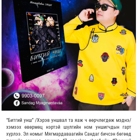
“Битгий унш” /Хэрэв уншвал та яаж ч өөрчлөгдөж мэднэ/
хэмээх өвөрмөц нэртэй шүлгийн ном уншигчдын гарт
хүрлээ. Эл номыг Мягмардаваагийн Сандаг бичсэн бөгөөд