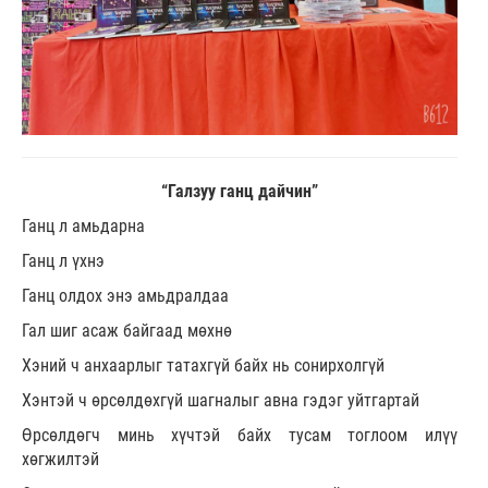
“Галзуу ганц дайчин”
Ганц л амьдарна
Ганц л үхнэ
Ганц олдох энэ амьдралдаа
Гал шиг асаж байгаад мөхнө
Хэний ч анхаарлыг татахгүй байх нь сонирхолгүй
Хэнтэй ч өрсөлдөхгүй шагналыг авна гэдэг уйтгартай
Өрсөлдөгч минь хүчтэй байх тусам тоглоом илүү
хөгжилтэй