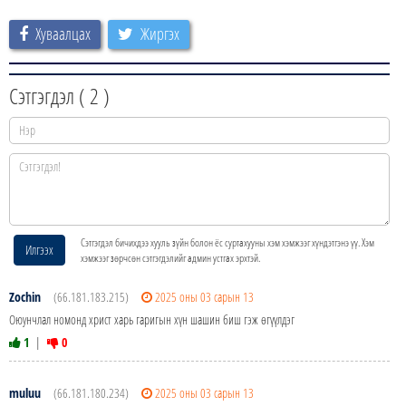
Хуваалцах
Жиргэх
Сэтгэгдэл (
2
)
Сэтгэгдэл бичихдээ хууль зүйн болон ёс суртахууны хэм хэмжээг хүндэтгэнэ үү. Хэм
Илгээх
хэмжээг зөрчсөн сэтгэгдэлийг админ устгах эрхтэй.
Zochin
(66.181.183.215)
2025 оны 03 сарын 13
Оюунчлал номонд христ харь гаригын хүн шашин биш гэж өгүүлдэг
1
|
0
muluu
(66.181.180.234)
2025 оны 03 сарын 13