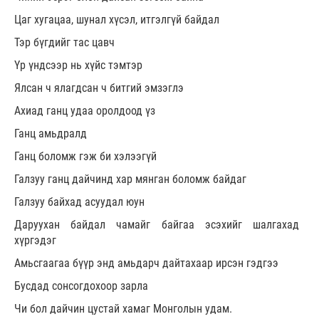
Цаг хугацаа, шунал хүсэл, итгэлгүй байдал
Тэр бүгдийг тас цавч
Үр үндсээр нь хүйс тэмтэр
Ялсан ч ялагдсан ч битгий эмзэглэ
Ахиад ганц удаа оролдоод үз
Ганц амьдралд
Ганц боломж гэж би хэлээгүй
Галзуу ганц дайчинд хар мянган боломж байдаг
Галзуу байхад асуудал юун
Даруухан байдал чамайг байгаа эсэхийг шалгахад
хүргэдэг
Амьсгаагаа бүүр энд амьдарч дайтахаар ирсэн гэдгээ
Бусдад сонсогдохоор зарла
Чи бол дайчин цустай хамаг Монголын удам.