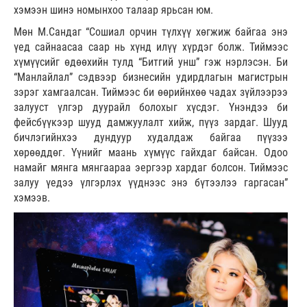
хэмээн шинэ номынхоо талаар ярьсан юм.
Мөн М.Сандаг “Сошиал орчин түлхүү хөгжиж байгаа энэ
үед сайнаасаа саар нь хүнд илүү хүрдэг болж. Тиймээс
хүмүүсийг өдөөхийн тулд “Битгий унш” гэж нэрлэсэн. Би
“Манлайлал” сэдвээр бизнесийн удирдлагын магистрын
зэрэг хамгаалсан. Тиймээс би өөрийнхөө чадах зүйлээрээ
залууст үлгэр дуурайл болохыг хүсдэг. Үнэндээ би
фейсбүүкээр шууд дамжуулалт хийж, пүүз зардаг. Шууд
бичлэгийнхээ дундуур худалдаж байгаа пүүзээ
хөрөөддөг. Үүнийг маань хүмүүс гайхдаг байсан. Одоо
намайг мянга мянгаараа эергээр хардаг болсон. Тиймээс
залуу үедээ үлгэрлэх үүднээс энэ бүтээлээ гаргасан”
хэмээв.