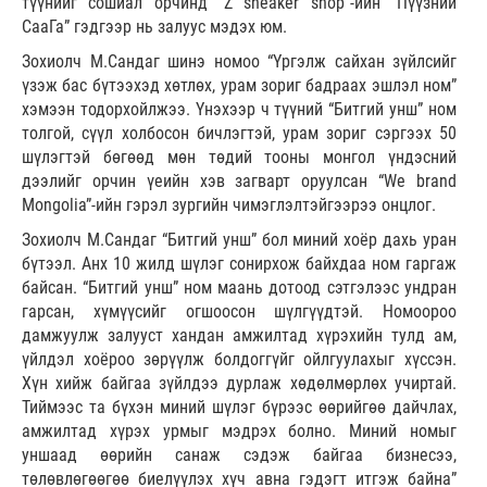
түүнийг сошиал орчинд “Z sneaker shop”-ийн “Пүүзний
СааГа” гэдгээр нь залуус мэдэх юм.
Зохиолч М.Сандаг шинэ номоо “Үргэлж сайхан зүйлсийг
үзэж бас бүтээхэд хөтлөх, урам зориг бадраах эшлэл ном”
хэмээн тодорхойлжээ. Үнэхээр ч түүний “Битгий унш” ном
толгой, сүүл холбосон бичлэгтэй, урам зориг сэргээх 50
шүлэгтэй бөгөөд мөн төдий тооны монгол үндэсний
дээлийг орчин үеийн хэв загварт оруулсан “We brand
Mongolia”-ийн гэрэл зургийн чимэглэлтэйгээрээ онцлог.
Зохиолч М.Сандаг “Битгий унш” бол миний хоёр дахь уран
бүтээл. Анх 10 жилд шүлэг сонирхож байхдаа ном гаргаж
байсан. “Битгий унш” ном маань дотоод сэтгэлээс ундран
гарсан, хүмүүсийг огшоосон шүлгүүдтэй. Номоороо
дамжуулж залууст хандан амжилтад хүрэхийн тулд ам,
үйлдэл хоёроо зөрүүлж болдоггүйг ойлгуулахыг хүссэн.
Хүн хийж байгаа зүйлдээ дурлаж хөдөлмөрлөх учиртай.
Тиймээс та бүхэн миний шүлэг бүрээс өөрийгөө дайчлах,
амжилтад хүрэх урмыг мэдрэх болно. Миний номыг
уншаад өөрийн санаж сэдэж байгаа бизнесээ,
төлөвлөгөөгөө биелүүлэх хүч авна гэдэгт итгэж байна”