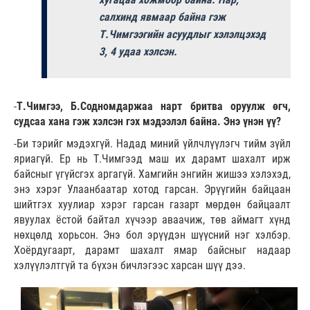
салхинд явмаар байна гэж
Т.Чимгээгийн асуудлыг хэлэлцэхэд
3, 4 удаа хэлсэн.
-
Т.Чимгээ, Б.Содномдаржаа нарт бритва оруулж өгч,
судсаа хана гэж хэлсэн гэх мэдээлэл байна. Энэ үнэн үү?
-Би тэрийг мэдэхгүй. Надад миний үйлчлүүлэгч тийм зүйл
яриагүй. Ер нь Т.Чимгээд маш их дарамт шахалт ирж
байсныг үгүйсгэх аргагүй. Хамгийн энгийн жишээ хэлэхэд,
энэ хэрэг Улаанбаатар хотод гарсан. Эрүүгийн байцаан
шийтгэх хуулиар хэрэг гарсан газарт мөрдөн байцаалт
явуулах ёстой байтал хүчээр аваачиж, төв аймагт хүнд
нөхцөлд хорьсон. Энэ бол эрүүдэн шүүсний нэг хэлбэр.
Хоёрдугаарт, дарамт шахалт ямар байсныг надаар
хэлүүлэлтгүй та бүхэн бичлэгээс харсан шүү дээ.