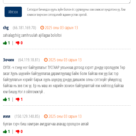
Сэтгэгдэл бичихдээ хууль зүйн болон ёс суртахууны хэм хэмжээг хүндэтгэнэ үү. Хэм
Илгээх
хэмжээг зөрчсөн сэтгэгдэлийг админ устгах эрхтэй.
chg
(66.181.169.70)
2025 оны 03 сарын 13
zahialagchiig zamhruulah ajillagaa bololtoi
1
|
0
Зочин
(64.119.18.81)
2025 оны 03 сарын 13
ОУПХ -ч гэнүү нэг байгууллагыг ТУСГААР улсынхаа дотоод хэрэгт дэндүү оролцуулж Төр
засаг Хууль шүүхийн байгуууллагаа дарамтлуулаад байж болж байгаа юм ууу.Бас тэр
байгууллагын нэрийг барьж хууль шүүхрүү дэндүү давшилж олны сэтгэхүйг үймүүлээд
байгаа нь зөв гэж үү. Ер нь маш их нарийн зохион байгуулалттай юм хийглээд байгаа
юм бишүү.Нэг л ойлгомжгүй .
1
|
1
иии
(150.129.140.85)
2025 оны 03 сарын 13
булган гэрч биш хамтран амтдрагчаа алахад оролцсон авгай
1
|
0