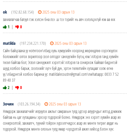
ok
(192.82.68.154)
2025 оны 03 сарын 13
захиалагчаа батүүл гэж хэлсэн бна лээ .ш тээ тэрийг нь авч хэлэлцэхгүй юм аа ккк
1
|
0
matilda
(197.234.221.170)
2025 оны 03 сарын 13
Сайн байцгаана уу ноёнтоон\nБид хувь хүмүүсийн хооронд мөрөөдлөө хэрэгжүүлэх
боломжийг олгох зорилгоор зээл олгодог санхүүгийн бүтэц юм.\nХэрэв танд хувийн
төсөл байгаа бол; Эсвэл санхүүжилт хэрэгтэй.\nХэрэв та сонирхож байвал бидэнтэй
шууд холбоо барьж, зээлэхийг хүсч буй дүн, эргэн төлөлтийн хугацааг хэлж өгнө
үү.\nБидэнтэй холбоо барина уу: matildalecoustre@gmail.com\nwhatsapp: 0033 7 52
89 40 37
2
|
0
Зочин
(103.26.194.34)
2025 оны 03 сарын 13
Нямдорж захиалагчийг илрүүлэх ажлыг самрахын тулд эдгээр алуурчдыг илтэд дэмжиж
байгаа нь цаг хугацааны эрхээр тодорхой болно. Нямдорж энэ хэрэгт хувийн асар их
сонирхолтой, захиалгч, түүний тойрон хүрээлгчидээс асар их мөнгө төгрөг авдаг нь
тодорхой. Нямдорж мөнгө олохын тулд ямар чэрсдэлтэй ажил хийхэд бэлэн хүн: