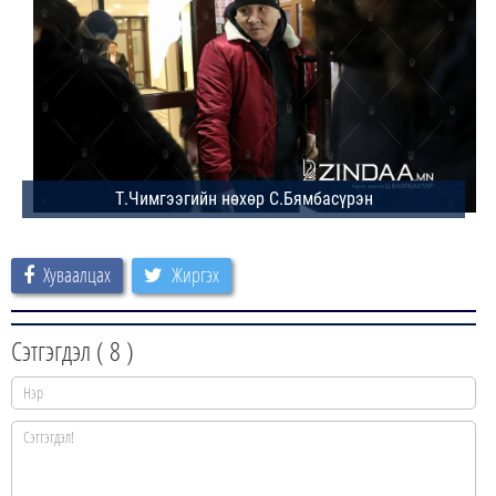
Хуваалцах
Жиргэх
Сэтгэгдэл (
8
)