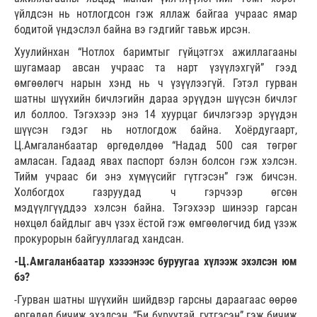
үйлдсэн нь нотлогдсон гэж яллаж байгаа учраас ямар
бодитой үндэслэл байна вэ гэдгийг тавьж ирсэн.
Хуулийнхан “Нотлох баримтыг гүйцэтгэх ажиллагааны
шугамаар авсан учраас та нарт үзүүлэхгүй” гээд
өмгөөлөгч нарын хэнд нь ч үзүүлээгүй. Гэтэл гурван
шатны шүүхийн бичлэгийн дараа эрүүдэн шүүсэн бичлэг
ил боллоо. Тэгэхээр энэ 14 хуурцаг бичлэгээр эрүүдэн
шүүсэн гэдэг нь нотлогдож байна. Хоёрдугаарт,
Ц.Амгаланбаатар өргөдөлдөө “Надад 500 сая төгрөг
амласан. Гадаад явах паспорт бэлэн болсон гэж хэлсэн.
Тийм учраас би энэ хүмүүсийг гүтгэсэн” гэж бичсэн.
Холбогдох газруудад ч гэрчээр өгсөн
мэдүүлгүүддээ хэлсэн байна. Тэгэхээр шинээр гарсан
нөхцөл байдлыг авч үзэх ёстой гэж өмгөөлөгчид бид үзэж
прокурорын байгууллагад хандсан.
-Ц.Амгаланбаатар хэзээнээс буруугаа хүлээж эхэлсэн юм
бэ?
-Гурван шатны шүүхийн шийдвэр гарсны дараагаас өөрөө
өргөдөл бичиж эхэлсэн. “Би буруутай, гүтгэсэн” гэж бичиж