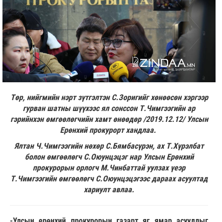
Төр, нийгмийн нэрт зүтгэлтэн С.Зоригийг хөнөөсөн хэргээр
гурван шатны шүүхээс ял сонссон Т.Чимгээгийн ар
гэрийнхэн өмгөөлөгчийн хамт өнөөдөр /2019.12.12/ Улсын
Ерөнхий прокурорт хандлаа.
Ялтан Ч.Чимгээгийн нөхөр С.Бямбасүрэн, ах Т.Хүрэлбат
болон өмгөөлөгч С.Оюунцэцэг нар Улсын Ерөнхий
прокурорын орлогч М.Чинбаттай уулзах үеэр
Т.Чимгээгийн өмгөөлөгч С.Оюунцэцэгээс дараах асуултад
хариулт авлаа.
-Улсын ерөнхий прокурорын газарт яг ямар асуудлыг