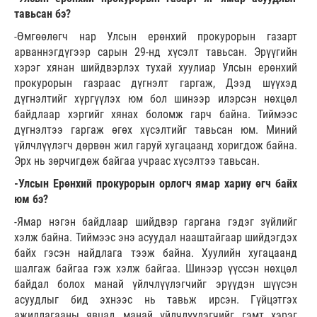
тавьсан бэ?
-Өмгөөлөгч нар Улсын ерөнхий прокурорын газарт
арваннэгдүгээр сарын 29-нд хүсэлт тавьсан. Эрүүгийн
хэрэг хянан шийдвэрлэх тухай хуулиар Улсын ерөнхий
прокурорын газраас дүгнэлт гаргаж, Дээд шүүхэд
дүгнэлтийг хүргүүлэх юм бол шинээр илэрсэн нөхцөл
байдлаар хэргийг хянах боломж гарч байна. Тиймээс
дүгнэлтээ гаргаж өгөх хүсэлтийг тавьсан юм. Миний
үйлчлүүлэгч дөрвөн жил гаруй хугацаанд хоригдож байна.
Эрх нь зөрчигдөж байгаа учраас хүсэлтээ тавьсан.
-Улсын Ерөнхий прокурорын орлогч ямар хариу өгч байх
юм бэ?
-Ямар нэгэн байдлаар шийдвэр гаргана гэдэг зүйлийг
хэлж байна. Тиймээс энэ асуудал нааштайгаар шийдэгдэх
байх гэсэн найдлага тээж байна. Хуулийн хугацаанд
шалгаж байгаа гэж хэлж байгаа. Шинээр үүссэн нөхцөл
байдал болох манай үйлчлүүлэгчийг эрүүдэн шүүсэн
асуудлыг бид эхнээс нь тавьж ирсэн. Гүйцэтгэх
ажиллагааны явцад манай үйлчлүүлэгчийг гэмт хэрэг