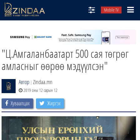
Mobile TV
НИЙТЛЭЛЧИД
ТВ8
"Ц.Амгаланбаатарт 500 сая төгрөг
ӨГЛӨӨНИЙ СОНИН
АУДИО ЗОХИОЛ
амласныг өөрөө мэдүүлсэн"
ЗИНДАА СЭТГҮҮЛ
Автор
Zindaa.mn
|
2019 оны 12 сарын 12
Хуваалцах
Жиргэх