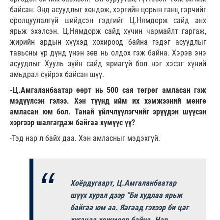
байсан. Энд асуудлыг хөндөж, хэргийн цорын ганц гэрчийг
оролцуулалгүй шийдсэн гэдгийг Ц.Нямдорж сайд анх
ярьж эхэлсэн. Ц.Нямдорж сайд хүчин чармайлт гаргаж,
жирийн ардын хүүхэд хохироод байна гэдэг асуудлыг
тавьсны үр дүнд үнэн зөв нь олдох гэж байна. Хэрэв энэ
асуудлыг Хууль зүйн сайд яриагүй бол нэг хэсэг хүний
амьдрал сүйрэх байсан шүү.
-Ц.Амгаланбаатар өөрт нь 500 сая төгрөг амласан гэж
мэдүүлсэн гэлээ. Хэн түүнд ийм их хэмжээний мөнгө
амласан юм бол. Танай үйлчлүүлэгчийг эрүүдэн шүүсэн
хэргээр шалгагдаж байгаа хүмүүс үү?
-Тэд нар л байх даа. Хэн амласныг мэдэхгүй.
Хоёрдугаарт, Ц.Амгаланбаатар
шүүх хурал дээр “Би худлаа ярьж
байгаа юм аа. Яагаад гэхээр би цаг
хугацаа хожмоор байна. Нар,