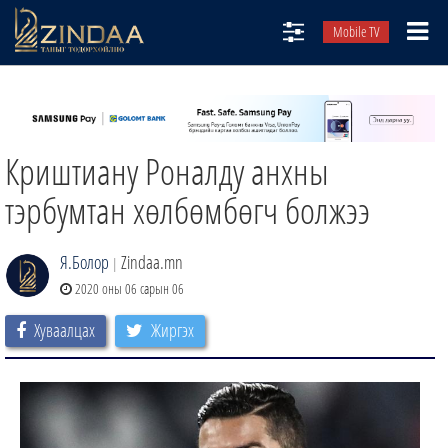
Mobile TV
НИЙТЛЭЛЧИД
ТВ8
Криштиану Роналду анхны
ӨГЛӨӨНИЙ СОНИН
АУДИО ЗОХИОЛ
тэрбумтан хөлбөмбөгч болжээ
ЗИНДАА СЭТГҮҮЛ
Я.Болор
Zindaa.mn
|
2020 оны 06 сарын 06
Хуваалцах
Жиргэх