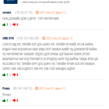
хэмжээг зөрчсөн сэтгэгдэлийг админ устгах эрхтэй.
зочин
(192.82.67.75)
2025 оны 03 сарын 13
ГАНЦ ДЭЛХИЙН ЦОМ Л ДУТУУ . ТЭРЧ ӨНГӨРСӨӨН .
1
|
0
ЗӨВ ХҮН
(150.129.140.238)
2025 оны 03 сарын 13
СОНГОГЧИД УЛС ТӨРИЙН БҮР ЦОО ШИНЭ УЛС ТӨРИЙН ХҮЧНИЙГ ХҮСЭЖ БАЙНА
АРДЫН НАМ АРДЧИЛСАН НАМ ХУВЬСГАЛТ НАМЫН АЛИЙГ НЬ ДЭМЖИХГҮЙ БАЙНА.
ҮЕЭ ӨНГӨРӨӨСӨН ЭНХБАЯР ЭРДЭНЭ ДЭЛГЭРМАА ЦОГТБААТАР МӨНХ ОРГИЛ
АМАРЖАРГАЛ НАР АРД ТҮМНИЙ ЭГЭЛ ХҮҮХДҮҮД ЗАЛУУ ҮЕД БАЙРАА ТАВЬЖ ӨГӨХ ЦАГ
НЬ БОЛЖЭЭ УЛС ТӨРИЙН БҮҮР ЦОО ШИНЭ УЛС ТӨРИЙН ХҮЧИН БОЛ ХҮН НАМЫН
ЗАЛУУС ЮМ ЗӨВ БОДЛОГО ЗӨВ ХҮН ЗӨВ СОЁЛ МАНДАН БАДРАГ
1
|
0
Рама
(85.141.190.72)
2025 оны 03 сарын 13
Мэндээ
1
|
0