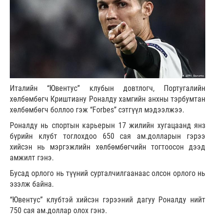
Италийн “Ювентус” клубын довтлогч, Португалийн
хөлбөмбөгч Криштиану Роналду хамгийн анхны тэрбумтан
хөлбөмбөгч боллоо гэж “Forbes” сэтгүүл мэдээлжээ.
Роналду нь спортын карьерын 17 жилийн хугацаанд янз
бүрийн клубт тоглохдоо 650 сая ам.долларын гэрээ
хийсэн нь мэргэжлийн хөлбөмбөгчийн тогтоосон дээд
амжилт гэнэ.
Бусад орлого нь түүний сурталчилгаанаас олсон орлого нь
эзэлж байна.
“Ювентус” клубтэй хийсэн гэрээний дагуу Роналду нийт
750 сая ам.доллар олох гэнэ.