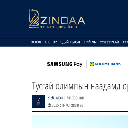
ЭХЛЭЛ
УЛС ТӨР
ЭДИЙН ЗАСАГ
НИЙГЭМ
УУЛ УУРХАЙ
ХУ
Тусгай олимпын наадамд ор
З.Энхлэн
Zindaa.mn
|
2025 оны 03 сарын 20