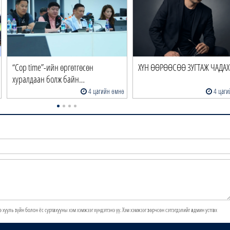
“Cop time”-ийн өргөтгөсөн
ХҮН ӨӨРӨӨСӨӨ ЗУГТАЖ ЧАДАХ 
хуралдаан болж байн…
4 цагийн өмнө
4 цаги
э хууль зүйн болон ёс суртахууны хэм хэмжээг хүндэтгэнэ үү. Хэм хэмжээг зөрчсөн сэтгэгдэлийг админ устгах