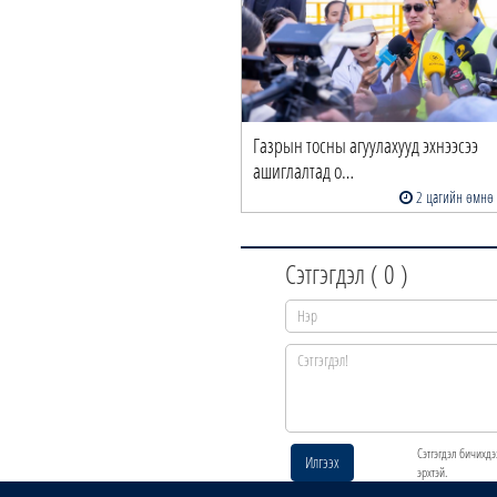
Газрын тосны агуулахууд эхнээсээ
ашиглалтад о…
2 цагийн өмнө
Сэтгэгдэл (
0
)
Сэтгэгдэл бичихдэ
Илгээх
эрхтэй.