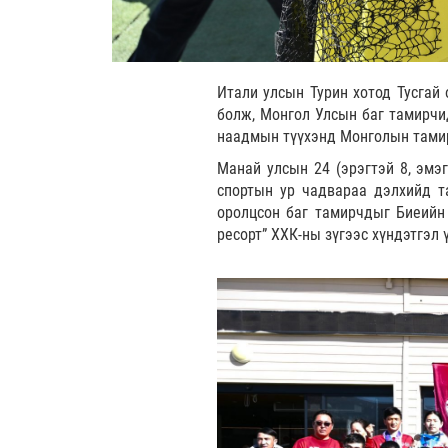
Итали улсын Турин хотод Тусгай
болж, Монгол Улсын баг тамирчид
наадмын түүхэнд Монголын тамирч
Манай улсын 24 (эрэгтэй 8, эмэ
спортын ур чадвараа дэлхийд т
оролцсон баг тамирчдыг Биеийн 
ресорт” ХХК-ны зүгээс хүндэтгэл