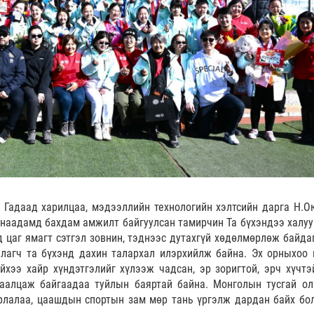
Гадаад харилцаа, мэдээллийн технологийн хэлтсийн дарга Н.О
 наадамд бахдам амжилт байгуулсан тамирчин Та бүхэндээ халуу
цаг ямагт сэтгэл зовнин, тэднээс дутахгүй хөдөлмөрлөж байдаг
алагч та бүхэнд дахин талархал илэрхийлж байна. Эх орныхоо 
йхээ хайр хүндэтгэлийг хүлээж чадсан, эр зоригтой, эрч хүчтэ
аалцаж байгаадаа туйлын баяртай байна. Монголын тусгай о
лалаа, цаашдын спортын зам мөр тань үргэлж дардан байх бол