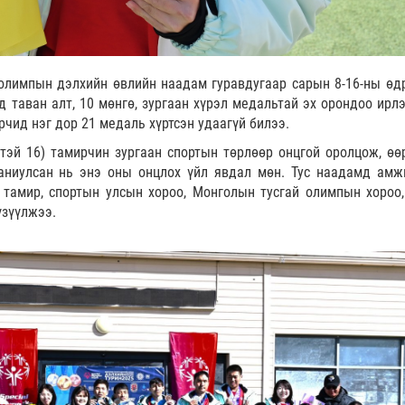
 олимпын дэлхийн өвлийн наадам гуравдугаар сарын 8-16-ны өд
 таван алт, 10 мөнгө, зургаан хүрэл медальтай эх орондоо ирлэ
ид нэг дор 21 медаль хүртсэн удаагүй билээ.
гтэй 16) тамирчин зургаан спортын төрлөөр онцгой оролцож, өө
аниулсан нь энэ оны онцлох үйл явдал мөн. Тус наадамд амж
тамир, спортын улсын хороо, Монголын тусгай олимпын хороо,
 үзүүлжээ.