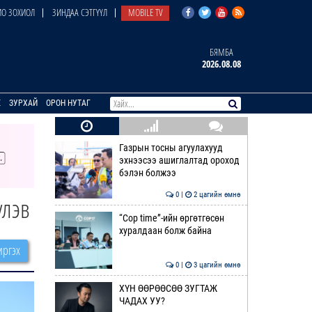
О ЗОХИОЛ
ЗИНДАА СЭТГҮҮЛ
MOBILE TV
БЯМБА
2026.08.08
E
ЗУРХАЙ
ОРОН НУТАГ
Газрын тосны агуулахууд
эхнээсээ ашиглалтад ороход
бэлэн болжээ
0 |
2 цагийн өмнө
үлэв
“Cop time”-ийн өргөтгөсөн
хуралдаан болж байна
ргэх
0 |
3 цагийн өмнө
ХҮН ӨӨРӨӨСӨӨ ЗУГТАЖ
ЧАДАХ УУ?