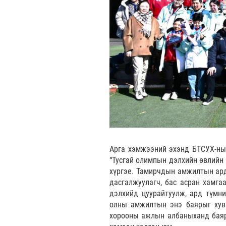
Арга хэмжээний эхэнд БТСУХ-ны 
“Тусгай олимпын дэлхийн өвлийн
хүргэе. Тамирчдын амжилтын ард 
дасгалжуулагч, бас асран хамга
дэлхийд цуурайтуулж, ард түмни
олны амжилтын энэ баярыг хув
хорооны ажлын албаныханд баяр