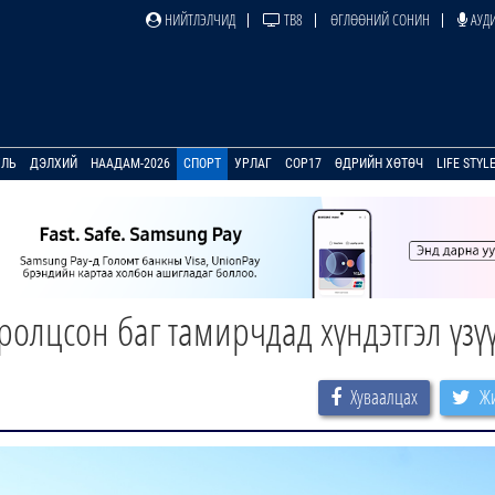
НИЙТЛЭЛЧИД
ТВ8
ӨГЛӨӨНИЙ СОНИН
АУДИ
УЛЬ
ДЭЛХИЙ
НААДАМ-2026
СПОРТ
УРЛАГ
COP17
ӨДРИЙН ХӨТӨЧ
LIFE STYL
олцсон баг тамирчдад хүндэтгэл үзү
Хуваалцах
Жи