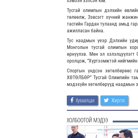
хэмээн хэлсэн юм.
Тусгай олимпын дэлхийн өвлий
төлөөлж, Зэвсэгт хүчний жанжи
тасгийн Гардан тулаанд амьд гар
ажилласан байна.
Тус наадмын үеэр Дэлхийн уди
Монголын тусгай олимпын хоро
өрнүүлэв. Мөн эл хэлэлцүүлэгт
оролцож, “Хүртээмжтэй нийгмийн
Спортын үндсэн хөтөлбөрөөс
ХӨТӨЛБӨР” Тусгай Олимпийн тами
мэдэхүйн хөтөлбөрүүд наадмын э
Хуваалцах
Жиргэх
ХОЛБООТОЙ МЭДЭЭ