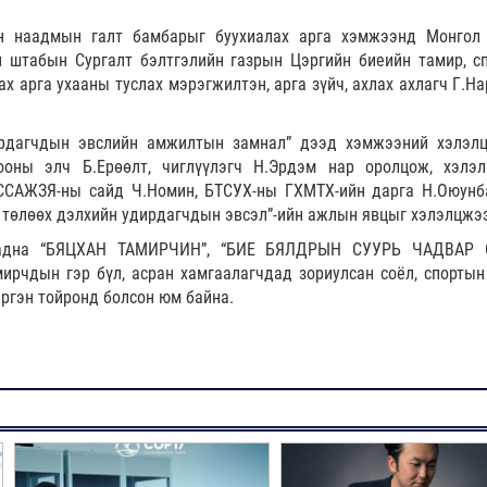
н наадмын галт бамбарыг буухиалах арга хэмжээнд Монгол
н штабын Сургалт бэлтгэлийн газрын Цэргийн биеийн тамир, с
ах арга ухааны туслах мэрэгжилтэн, арга зүйч, ахлах ахлагч Г.Н
рдагчдын эвслийн амжилтын замнал” дээд хэмжээний хэлэлц
оны элч Б.Ерөөлт, чиглүүлэгч Н.Эрдэм нар оролцож, хэлэл
 ССАЖЗЯ-ны сайд Ч.Номин, БТСУХ-ны ГХМТХ-ийн дарга Н.Оюунб
 төлөөх дэлхийн удирдагчдын эвсэл”-ийн ажлын явцыг хэлэлцжэ
 гадна “БЯЦХАН ТАМИРЧИН”, “БИЕ БЯЛДРЫН СУУРЬ ЧАДВАР 
рчдын гэр бүл, асран хамгаалагчдад зориулсан соёл, спортын
ргэн тойронд болсон юм байна.