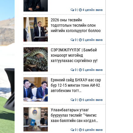
0 |
4 цагийн өмнө
2026 оны төсвийн
тодотголын төслийн олон
нийтийн хэлэлцүүлэг боллоо
0 |
5 цагийн өмнө
СЭРЭМЖЛҮҮЛЭГ | Бамбай
хоншоорт могойнд
хатгуулахаас сэргийлнэ үү!
0 |
5 цагийн өмнө
Ерөнхий сайд БНХАУ-аас сар
бүр 12-15 мянган тонн АИ-92
автобензин тогт…
0 |
6 цагийн өмнө
Улаанбаатарын утааг
бууруулах төслийг “Чингис
хаан баялгийн сан нэгдэл…
0 |
6 цагийн өмнө