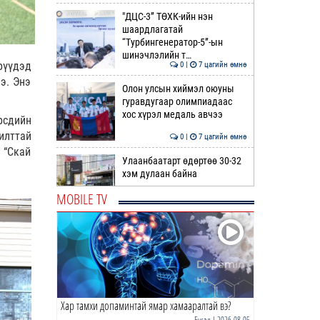
"ДЦС-3” ТӨХК-ийн нэн
шаардлагатай
“Турбингенератор-5”-ын
шинэчлэлийн т…
рүүдэд
0 |
7 цагийн өмнө
э. Энэ
Олон улсын хиймэл оюуны
гуравдугаар олимпиадаас
хос хүрэл медаль авчээ
рсдийн
илттай
0 |
7 цагийн өмнө
 “Скай
Улаанбаатарт өдөртөө 30-32
хэм дулаан байна
MOBILE TV
0 |
8 цагийн өмнө
ДОРНЫН ЗУРХАЙ | Морь,
нохой жилтнээ аливаа үйлийг
хийхэд эерэг сайн
0 |
8 цагийн өмнө
Хар тамхи допаминтай ямар хамааралтай вэ?
ӨГЛӨӨНИЙ МЭНД!
Бусад
| 2026-08-05