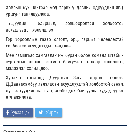
Хаврын бүх нийтээр мод тарих үндэсний өдрүүдийн явц,
үр дүнг танилцууллаа.
ТҮЦ-үүдийн байршил, зөвшөөрөлтэй холбоотой
асуудлуудыг хэлэлцлээ.
Гэр хорооллын газар олголт, орц, гарцыг чөлөөлөхтэй
холбоотой асуудлуудыг хөндлөө.
Мөн гамшгаас хамгаалах иж бүрэн болон команд штабын
сургалтыг хэрхэн зохион байгуулах талаар хэлэлцэж,
мэдээлэл солилцлоо.
Хурлын төгсгөлд Дүүргийн Засаг даргын орлогч
Д.Даваасамбуу хэлэлцсэн асуудлуудтай холбоотой санал,
дүгнэлтүүдийг нэгтгэн, холбогдох байгууллагуудад үүрэг
өгч ажиллаа.
Хуваалцах
Жиргэх