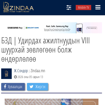
Mobile TV
НИЙТЛЭЛЧИД
ТВ8
БЗД | Удирдах ажилтнуудын VIII
ӨГЛӨӨНИЙ СОНИН
АУДИО ЗОХИОЛ
шуурхай зөвлөгөөн болж
ЗИНДАА СЭТГҮҮЛ
өндөрлөлөө
Ж.Сондор
Zindaa.mn
|
2026 оны 05 сарын 13
Хуваалцах
Жиргэх