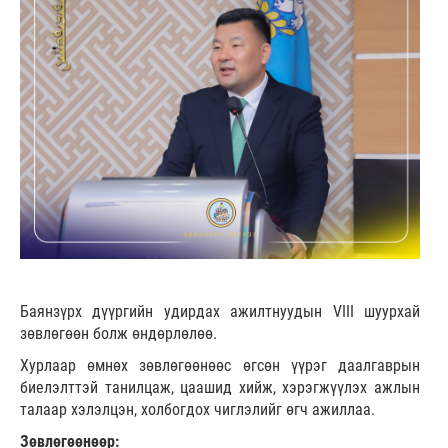
Баянзүрх дүүргийн удирдах ажилтнуудын VIII шуурхай
зөвлөгөөн болж өндөрлөлөө.
Хурлаар өмнөх зөвлөгөөнөөс өгсөн үүрэг даалгаврын
биелэлттэй танилцаж, цаашид хийж, хэрэгжүүлэх ажлын
талаар хэлэлцэн, холбогдох чиглэлийг өгч ажиллаа.
Зөвлөгөөнөөр: