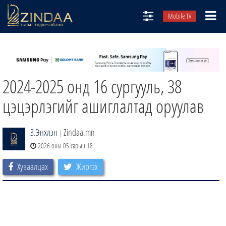
Mobile TV
НИЙТЛЭЛЧИД
ТВ8
2024-2025 онд 16 сургууль, 38
ӨГЛӨӨНИЙ СОНИН
АУДИО ЗОХИОЛ
цэцэрлэгийг ашиглалтад оруулав
ЗИНДАА СЭТГҮҮЛ
З.Энхлэн
Zindaa.mn
|
2026 оны 05 сарын 18
Хуваалцах
Жиргэх