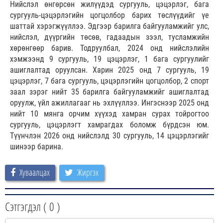
Нийслэл өнгөрсөн жилүүдэд сургууль, цэцэрлэг, бага
сургууль-цэцэрлэгийн цогцолбор барих төслүүдийг үе
шаттай хэрэгжүүллээ. Эдгээр барилга байгууламжийг улс,
нийслэл, дүүргийн төсөв, гадаадын зээл, тусламжийн
хөрөнгөөр барив. Тодруулбал, 2024 онд нийслэлийн
хэмжээнд 9 сургууль, 19 цэцэрлэг, 1 бага сургуулийг
ашиглалтад оруулсан. Харин 2025 онд 7 сургууль, 19
цэцэрлэг, 7 бага сургууль, цэцэрлэгийн цогцолбор, 2 спорт
заал зэрэг нийт 35 барилга байгууламжийг ашиглалтад
оруулж, үйл ажиллагааг нь эхлүүллээ. Ингэснээр 2025 онд
нийт 10 мянга орчим хүүхэд хамран сурах тойрогтоо
сургууль, цэцэрлэгт хамрагдах боломж бүрдсэн юм.
Түүнчлэн 2026 онд нийслэлд 30 сургууль, 14 цэцэрлэгийг
шинээр барина.
Хуваалцах
Жиргэх
Сэтгэгдэл (
0
)