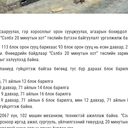
сааруулах, гэр хорооллыг орон сууцжуулах, агаарын бохирдол
 “Сэлбэ 20 минутын хот” төслийн бүтээн байгуулалт үргэлжилж ба
 113 блок орон сууц барихаас 93 блок орон сууц нь есөн давхар, 
м. Өнөөдрийн байдлаар “Сэлбэ 20 минутын хот” төслийн зари
ыг эхлүүлээд байна.
аниуд гүйцэтгэж байгаа бөгөөд тус бүр дараах блок барил
, 71 айлын 12 блок барилга
 9 давхар, 71 айлын 14 блок барилга
9 давхар, 71 айлын 16 блок барилга
9 давхар, 71 айлын 6 блок барилга, мөн 12 давхар, 71 айлын 
 гүйцэтгэж байна.
2067 хүн, 102 машин механизм, техниктэй ажиллаж байна. “Сэ
рсноор иргэд ажил, сургууль, үйлчилгээний төвүүдэд 20 минутын