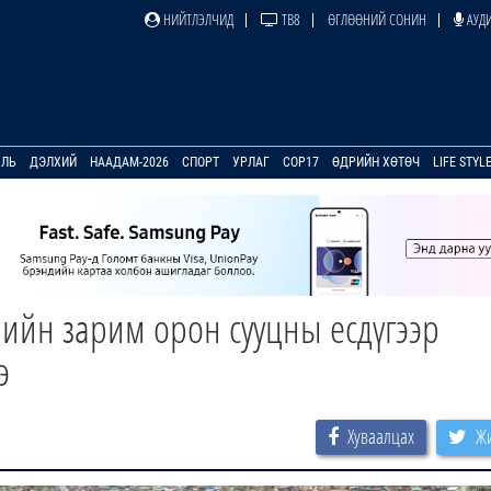
НИЙТЛЭЛЧИД
ТВ8
ӨГЛӨӨНИЙ СОНИН
АУДИ
УЛЬ
ДЭЛХИЙ
НААДАМ-2026
СПОРТ
УРЛАГ
COP17
ӨДРИЙН ХӨТӨЧ
LIFE STYL
слийн зарим орон сууцны есдүгээр
э
Хуваалцах
Жи