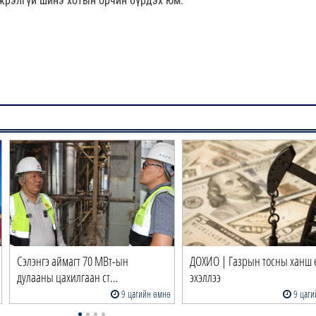
жрэлгүй шинэ хотын орчин бүрдэх юм.
Сэлэнгэ аймагт 70 МВт-ын
ДОХИО | Газрын тосны ханш 
дулааны цахилгаан ст…
эхэллээ
9 цагийн өмнө
9 цаги