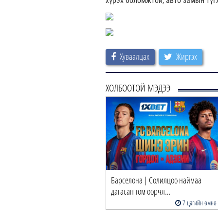
хүрэх боломжтой, авто замын түг
Хуваалцах
Жиргэх
ХОЛБООТОЙ МЭДЭЭ
Барселона | Солилцоо наймаа
дагасан том өөрчл…
7 цагийн өмнө