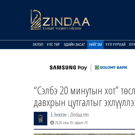
ЭХЛЭЛ
УЛС ТӨР
ЭДИЙН ЗАСАГ
НИЙГЭМ
УУЛ УУРХАЙ
ХУ
“Сэлбэ 20 минутын хот” тө
давхрын цутгалтыг эхлүүллэ
З.Энхлэн
Zindaa.mn
|
2026 оны 05 сарын 29