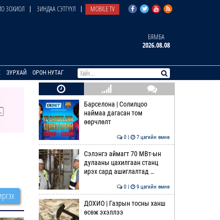
О ЗОХИОЛ
ЗИНДАА СЭТГҮҮЛ
MOBILE TV
БЯМБА
2026.08.08
E
ЗУРХАЙ
ОРОН НУТАГ
Барселона | Солилцоо
наймаа дагасан том
өөрчлөлт
0 |
7 цагийн өмнө
Сэлэнгэ аймагт 70 МВт-ын
дулааны цахилгаан станц
ирэх сард ашиглалтад …
0 |
9 цагийн өмнө
ргэх
ДОХИО | Газрын тосны ханш
өсөж эхэллээ