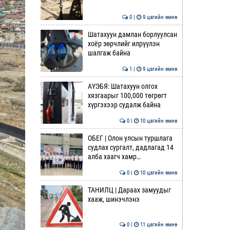
0 |
9 цагийн өмнө
Шатахуун дамлан борлуулсан
хоёр зөрчлийг илрүүлэн
шалгаж байна
1 |
9 цагийн өмнө
АҮЭБЯ: Шатахуун олгох
хязгаарыг 100,000 төгрөгт
хүргэхээр судалж байна
0 |
10 цагийн өмнө
ОБЕГ | Олон улсын туршлага
судлах сургалт, дадлагад 14
алба хаагч хамр…
0 |
10 цагийн өмнө
ТАНИЛЦ | Дараах замуудыг
хааж, шинэчлэнэ
0 |
11 цагийн өмнө