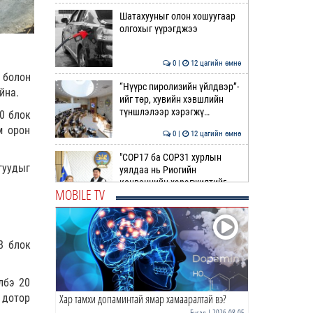
Шатахууныг олон хошуугаар
олгохыг үүрэгджээ
0 |
12 цагийн өмнө
 болон
“Нүүрс пиролизийн үйлдвэр”-
йна.
ийг төр, хувийн хэвшлийн
түншлэлээр хэрэгжү…
20 блок
м орон
0 |
12 цагийн өмнө
"COP17 ба COP31 хурлын
гуудыг
уялдаа нь Риогийн
конвенцийн хэрэгжилтийг
MOBILE TV
ахиул…
0 |
12 цагийн өмнө
Монгол төрийн парадокс нь
шатахуун
8 блок
0 |
13 цагийн өмнө
лбэ 20
Хар тамхи допаминтай ямар хамааралтай вэ?
 дотор
Б.Пүрэвдагва: Найман
салбарын 103 үйлчилгээний
Бусад
| 2026-08-05