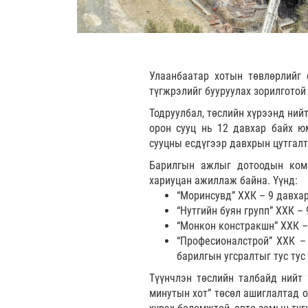
Улаанбаатар хотын төвлөрлийг 
түгжрэлийг бууруулах зорилготой
Тодруулбал, төслийн хүрээнд нийт
орон сууц нь 12 давхар байх ю
сууцны есдүгээр давхрын цутгалт
Барилгын ажлыг дотоодын комп
хариуцан ажиллаж байна. Үүнд:
“Моринсувд” ХХК – 9 давхар
“Нутгийн буян групп” ХХК –
“Монкон констракшн” ХХК – 
“Професионалстрой” ХХК – 
барилгын угсралтыг тус тус
Түүнчлэн төслийн талбайд нийт 
минутын хот” төсөл ашиглалтад о