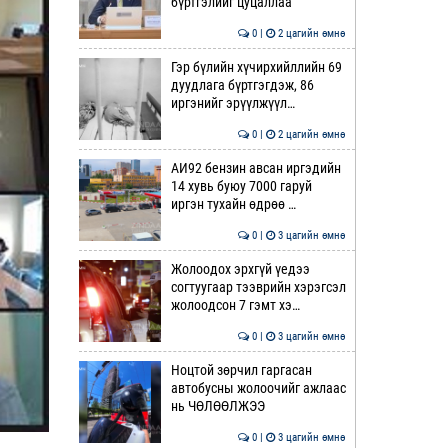
бүртгэлийг цуцаллаа
0 |
2 цагийн өмнө
Гэр бүлийн хүчирхийллийн 69
дуудлага бүртгэгдэж, 86
иргэнийг эрүүлжүүл…
0 |
2 цагийн өмнө
АИ92 бензин авсан иргэдийн
14 хувь буюу 7000 гаруй
иргэн тухайн өдрөө …
0 |
3 цагийн өмнө
Жолоодох эрхгүй үедээ
согтуугаар тээврийн хэрэгсэл
жолоодсон 7 гэмт хэ…
0 |
3 цагийн өмнө
Ноцтой зөрчил гаргасан
автобусны жолоочийг ажлаас
нь ЧӨЛӨӨЛЖЭЭ
0 |
3 цагийн өмнө