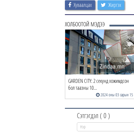
Хуваалцах
Жиргэх
ХОЛБООТОЙ МЭДЭЭ
GARDEN CITY: 2 секунд хожимдсон
бол таазны 10…
2024 оны 03 сарын 15
Сэтгэгдэл (
0
)