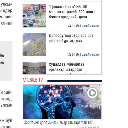
 улсын
“Цалинтай ээж”-ийн 50
ы өдөр
мянган төгрөгийг 500 мянга
мөрийн
болгох өргөдлийг дахи…
 санал
1 |
3 цагийн өмнө
Долоодугаар сард 709,503
зөрчил бүртгэгджээ
йн
0 |
4 цагийн өмнө
ын
Худалдаа, үйлчилгээ
эрхлэхэд шаарддаг
давхардсан бүртгэлийг
MOBILE TV
хүчингүй б…
0 |
4 цагийн өмнө
Төрийн
Хилчин байлдагч галын
агчид,
аюулаас нэг өрх айлыг
урьдчилан сэргийлж,
 улсын
аварчэ…
0 |
4 цагийн өмнө
иж буй
Хар тамхи допаминтай ямар хамааралтай вэ?
Буянт суманд алга болсон 10
өлтөөр
настай охиныг эрэн хайх
Бусад
| 2026-08-05