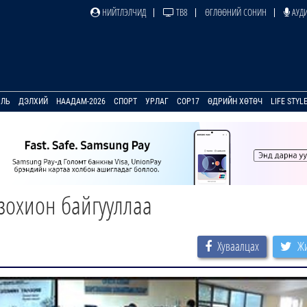
НИЙТЛЭЛЧИД
ТВ8
ӨГЛӨӨНИЙ СОНИН
АУДИ
УЛЬ
ДЭЛХИЙ
НААДАМ-2026
СПОРТ
УРЛАГ
COP17
ӨДРИЙН ХӨТӨЧ
LIFE STYL
зохион байгууллаа
Хуваалцах
Жи