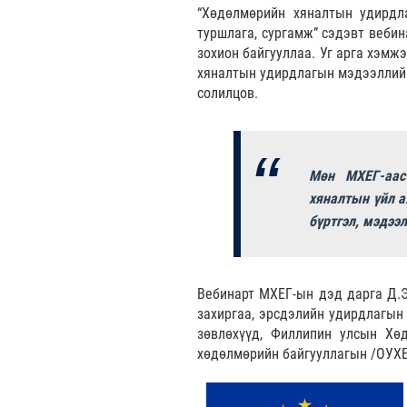
“Хөдөлмөрийн хяналтын удирдл
туршлага, сургамж” сэдэвт вебин
зохион байгууллаа. Уг арга хэмж
хяналтын удирдлагын мэдээллийн
солилцов.
Мөн МХЕГ-аас
хяналтын үйл а
бүртгэл, мэдээ
Вебинарт МХЕГ-ын дэд дарга Д.Э
захиргаа, эрсдэлийн удирдлагын 
зөвлөхүүд, Филлипин улсын Хө
хөдөлмөрийн байгууллагын /ОУХБ/