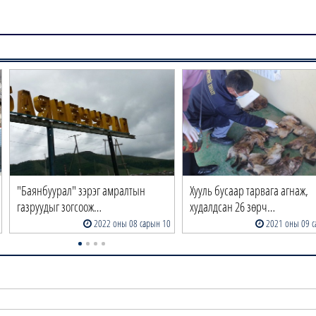
"Баянбуурал" зэрэг амралтын
Хууль бусаар тарвага агнаж,
газруудыг зогсоож…
худалдсан 26 зөрч…
2022 оны 08 сарын 10
2021 оны 09 с