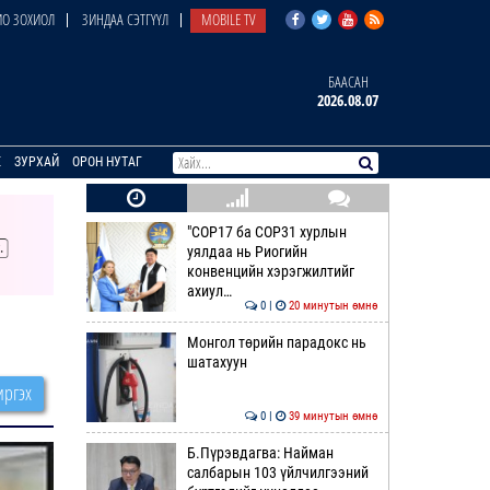
О ЗОХИОЛ
ЗИНДАА СЭТГҮҮЛ
MOBILE TV
БААСАН
2026.08.07
E
ЗУРХАЙ
ОРОН НУТАГ
"COP17 ба COP31 хурлын
уялдаа нь Риогийн
конвенцийн хэрэгжилтийг
ахиул…
0 |
20 минутын өмнө
Монгол төрийн парадокс нь
шатахуун
ргэх
0 |
39 минутын өмнө
Б.Пүрэвдагва: Найман
салбарын 103 үйлчилгээний