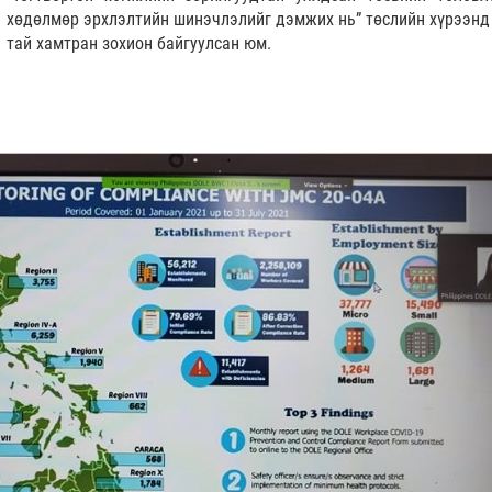
хөдөлмөр эрхлэлтийн шинэчлэлийг дэмжих нь” төслийн хүрээнд
тай хамтран зохион байгуулсан юм.