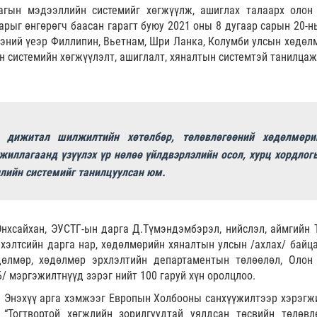
агын мэдээллийн системийг хөгжүүлж, ашиглах талаарх олон
арыг өнгөрөгч баасан гарагт буюу 2021 оны 8 дугаар сарын 20-н
ээний үеэр Филлипин, Вьетнам, Шри Ланка, Колумби улсын хөдөл
 системийн хөгжүүлэлт, ашиглалт, хяналтын системтэй танилцаж
 дижитал шилжилтийн хөтөлбөр, төлөвлөгөөний хөдөлмөри
жиллагаанд үзүүлэх үр нөлөө үйлдвэрлэлийн осол, хурц хордлог
ллийн системийг танилцуулсан юм.
нхсайхан, ЭУСТГ-ын дарга Д.Түмэндэмбэрэл, нийслэл, аймгийн 
хэлтсийн дарга нар, хөдөлмөрийн хяналтын улсын /ахлах/ байца
дөлмөр, хөдөлмөр эрхлэлтийн департаментын төлөөлөл, Олон
 мэргэжилтнүүд зэрэг нийт 100 гаруй хүн оролцлоо.
Энэхүү арга хэмжээг Европын Холбооны санхүүжилтээр хэрэгж
“Тогтвортой хөгжлийн зорилгуудтай уялдсан төсвийн төлөвл