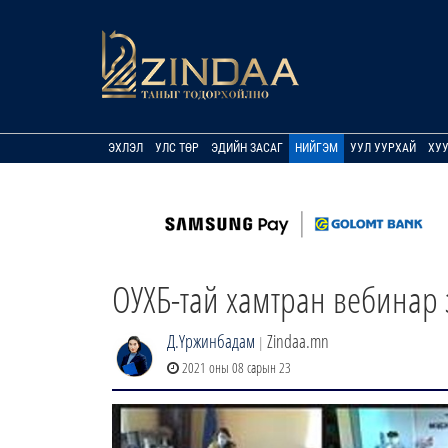
ЭХЛЭЛ
УЛС ТӨР
ЭДИЙН ЗАСАГ
НИЙГЭМ
УУЛ УУРХАЙ
ХУ
ОУХБ-тай хамтран вебинар 
Д.Үржинбадам
Zindaa.mn
|
2021 оны 08 сарын 23