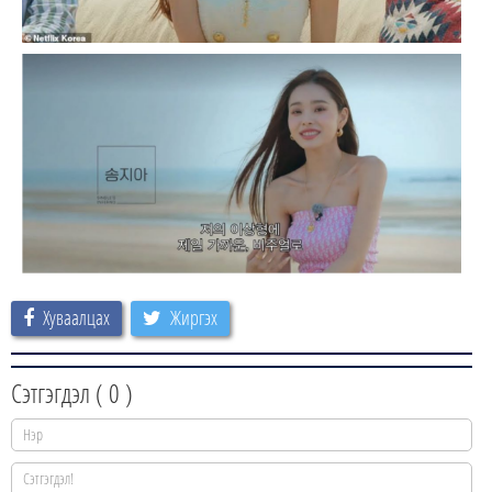
Хуваалцах
Жиргэх
Сэтгэгдэл (
0
)