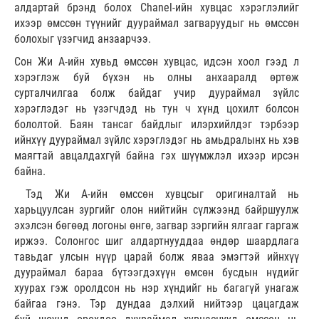
алдартай брэнд болох Chanel-ийн хувцас хэрэглэлийг
ихээр өмссөн түүнийг дуураймал загваруудыг нь өмссөн
болохыг үзэгчид анзаарчээ.
Сон Жи А-ийн хувьд өмссөн хувцас, идсэн хоол гээд л
хэрэглэж буй бүхэн нь олны анхааралд өртөж
сурталчилгаа болж байдаг учир дуураймал зүйлс
хэрэглэдэг нь үзэгчдэд нь тун ч хүнд цохилт болсон
бололтой. Баян тансаг байдлыг илэрхийлдэг тэрбээр
ийнхүү дуураймал зүйлс хэрэглэдэг нь амьдралынх нь хэв
маягтай авцалдахгүй байна гэх шүүмжлэл ихээр ирсэн
байна.
Тэд Жи А-ийн өмссөн хувцсыг оригиналтай нь
харьцуулсан зургийг олон нийтийн сүлжээнд байршуулж
эхэлсэн бөгөөд логоны өнгө, загвар зэргийн ялгааг гаргаж
иржээ. Солонгос шиг алдартнууддаа өндөр шаардлага
тавьдаг улсын нүүр царай болж яваа эмэгтэй ийнхүү
дуураймал бараа бүтээгдэхүүн өмсөн бусдын нүдийг
хуурах гэж оролдсон нь нэр хүндийг нь багагүй унагаж
байгаа гэнэ. Тэр дундаа дэлхий нийтээр цацагдаж