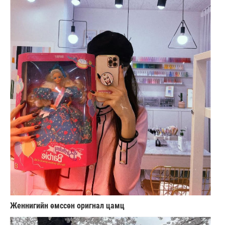
Женнигийн өмссөн оригнал цамц