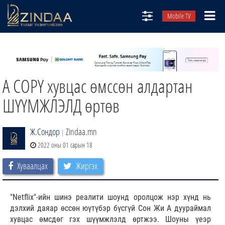
Mobile TV
НИЙТЛЭЛЧИД
ТВ8
A COPY хувцас өмссөн алдартан
ӨГЛӨӨНИЙ СОНИН
АУДИО ЗОХИОЛ
ШҮҮМЖЛЭЛД өртөв
ЗИНДАА СЭТГҮҮЛ
Ж.Сондор
Zindaa.mn
|
2022 оны 01 сарын 18
Хуваалцах
Жиргэх
"Netflix"-ийн шинэ реалити шоунд оролцож нэр хүнд нь
дэлхий даяар өссөн юүтүбэр бүсгүй Сон Жи А дуураймал
хувцас өмсдөг гэх шүүмжлэлд өртжээ. Шоуны үеэр