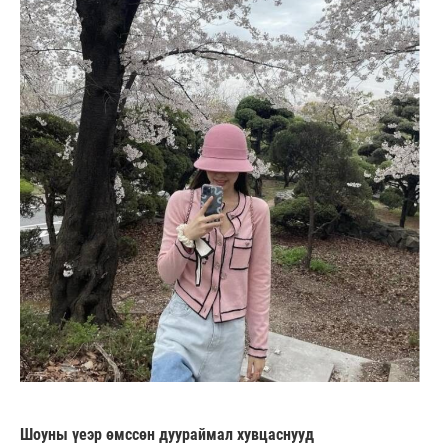
Шоуны үеэр өмссөн дуураймал хувцаснууд