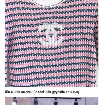
Жи А-ийн өмссөн Chanel-ийн дуураймал цамц