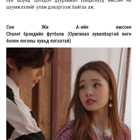
буй шоунд орохдоо дуураймал хувцаснууд өмссөн нь
шүүмжлэлийг улам дэвэргээж байгаа аж.
Сон Жи А-ийн өмссөн
Chanel брэндийн футболк (Оригинал хувилбартай өнгө
болон логоны хувьд ялгаатай)