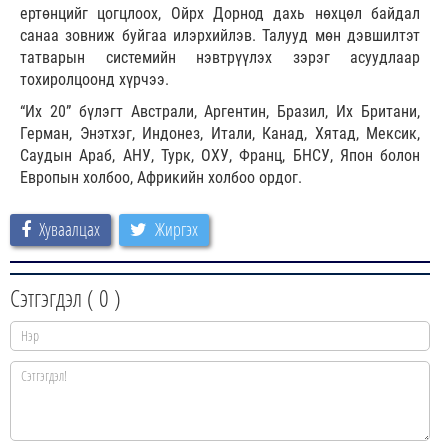
ертөнцийг цогцлоох, Ойрх Дорнод дахь нөхцөл байдал
санаа зовниж буйгаа илэрхийлэв. Талууд мөн дэвшилтэт
татварын системийн нэвтрүүлэх зэрэг асуудлаар
тохиролцоонд хүрчээ.
“Их 20” бүлэгт Австрали, Аргентин, Бразил, Их Британи,
Герман, Энэтхэг, Индонез, Итали, Канад, Хятад, Мексик,
Саудын Араб, АНУ, Турк, ОХУ, Франц, БНСУ, Япон болон
Европын холбоо, Африкийн холбоо ордог.
Хуваалцах
Жиргэх
Сэтгэгдэл (
0
)