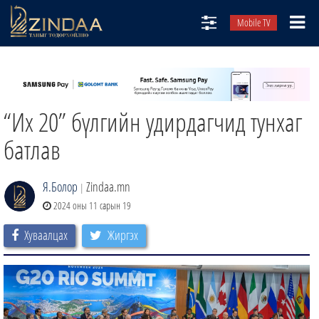
Mobile TV
НИЙТЛЭЛЧИД
ТВ8
“Их 20” бүлгийн удирдагчид тунхаг
ӨГЛӨӨНИЙ СОНИН
АУДИО ЗОХИОЛ
батлав
ЗИНДАА СЭТГҮҮЛ
Я.Болор
Zindaa.mn
|
2024 оны 11 сарын 19
Хуваалцах
Жиргэх