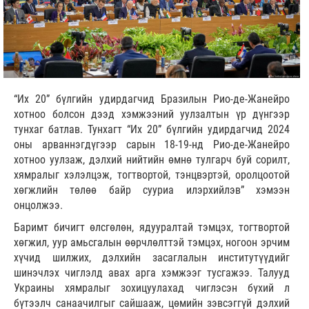
“Их 20” бүлгийн удирдагчид Бразилын Рио-де-Жанейро
хотноо болсон дээд хэмжээний уулзалтын үр дүнгээр
тунхаг батлав. Тунхагт “Их 20” бүлгийн удирдагчид 2024
оны арваннэгдүгээр сарын 18-19-нд Рио-де-Жанейро
хотноо уулзаж, дэлхий нийтийн өмнө тулгарч буй сорилт,
хямралыг хэлэлцэж, тогтвортой, тэнцвэртэй, оролцоотой
хөгжлийн төлөө байр сууриа илэрхийлэв” хэмээн
онцолжээ.
Баримт бичигт өлсгөлөн, ядууралтай тэмцэх, тогтвортой
хөгжил, уур амьсгалын өөрчлөлттэй тэмцэх, ногоон эрчим
хүчид шилжих, дэлхийн засаглалын институтүүдийг
шинэчлэх чиглэлд авах арга хэмжээг тусгажээ. Талууд
Украины хямралыг зохицуулахад чиглэсэн бүхий л
бүтээлч санаачилгыг сайшааж, цөмийн зэвсэггүй дэлхий