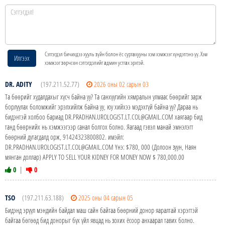
Сэтгэгдэл бичихдээ хууль зүйн болон ёс суртахууны хэм хэмжээг хүндэтгэнэ үү. Хэм
Илгээх
хэмжээг зөрчсөн сэтгэгдэлийг админ устгах эрхтэй.
DR. ADITY
(197.211.52.77)
2026 оны 02 сарын 03
Та бөөрийг худалдахыг хүсч байна уу? Та санхүүгийн хямралын улмаас бөөрийг зарж
борлуулах боломжийг эрэлхийлж байна уу, юу хийхээ мэдэхгүй байна уу? Дараа нь
бидэнтэй холбоо бариад DR.PRADHAN.UROLOGIST.LT.COL@GMAIL.COM хаягаар бид
танд бөөрнийх нь хэмжээгээр санал болгох болно. Яагаад гэвэл манай эмнэлэгт
бөөрний дутагдалд орж, 91424323800802. имэйл:
DR.PRADHAN.UROLOGIST.LT.COL@GMAIL.COM Yнэ: $780, 000 (Долоон зуун, Наян
мянган доллар) APPLY TO SELL YOUR KIDNEY FOR MONEY NOW $ 780,000.00
0
|
0
TSO
(197.211.63.188)
2025 оны 04 сарын 05
Бидэнд эрүүл мэндийн байдал маш сайн байгаа бөөрний донор яаралтай хэрэгтэй
байгаа бөгөөд бид донорыг бүх үйл явцад нь зохих ёсоор анхаарал тавих болно.