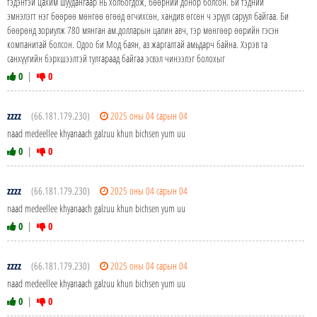
тэдэнтэй цахим шуудангаар нь холбогдож, бөөрний донор болсон. Би тэдний
эмнэлэгт нэг бөөрөө мөнгөө өгөөд өгчихсөн, хандив өгсөн ч эрүүл саруул байгаа. Би
бөөрөнд зориулж 780 мянган ам.долларын цалин авч, тэр мөнгөөр ​​өөрийн гэсэн
компанитай болсон. Одоо би Мод баян, аз жаргалтай амьдарч байна. Хэрэв та
санхүүгийн бэрхшээлтэй тулгараад байгаа эсвэл чинээлэг болохыг
0
|
0
zzzz
(66.181.179.230)
2025 оны 04 сарын 04
naad medeellee khyanaach galzuu khun bichsen yum uu
0
|
0
zzzz
(66.181.179.230)
2025 оны 04 сарын 04
naad medeellee khyanaach galzuu khun bichsen yum uu
0
|
0
zzzz
(66.181.179.230)
2025 оны 04 сарын 04
naad medeellee khyanaach galzuu khun bichsen yum uu
0
|
0