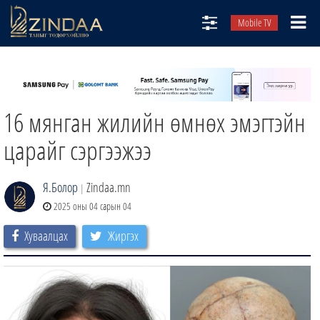
Mobile TV
НИЙТЛЭЛЧИД
ТВ8
16 мянган жилийн өмнөх эмэгтэйн
ӨГЛӨӨНИЙ СОНИН
АУДИО ЗОХИОЛ
царайг сэргээжээ
ЗИНДАА СЭТГҮҮЛ
Я.Болор
Zindaa.mn
|
2025 оны 04 сарын 04
Хуваалцах
Жиргэх