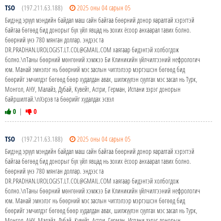
TSO
(197.211.63.188)
2025 оны 04 сарын 05
Бидэнд эрүүл мэндийн байдал маш сайн байгаа бөөрний донор яаралтай хэрэгтэй
байгаа бөгөөд бид донорыг бүх үйл явцад нь зохих ёсоор анхаарал тавих болно.
бөөрний үнэ 780 мянган доллар. эндээс та
DR.PRADHAN.UROLOGIST.LT.COL@GMAIL.COM хаягаар бидэнтэй холбогдож
болно.\nТаны бөөрний мөнгөний хэмжээ Би Клиникийн үйлчилгээний нефрологич
юм. Манай эмнэлэг нь бөөрний мэс заслын чиглэлээр мэргэшсэн бөгөөд бид
бөөрийг эмчилдэг бөгөөд бөөр худалдан авах, шилжүүлэн суулгах мэс засал нь Турк,
Монгол, АНУ, Малайз, Дубай, Кувейт, Астри, Герман, Испани зэрэг донорын
байршилтай.\nХэрэв та бөөрийг худалдах эсвэл
0
|
0
TSO
(197.211.63.188)
2025 оны 04 сарын 05
Бидэнд эрүүл мэндийн байдал маш сайн байгаа бөөрний донор яаралтай хэрэгтэй
байгаа бөгөөд бид донорыг бүх үйл явцад нь зохих ёсоор анхаарал тавих болно.
бөөрний үнэ 780 мянган доллар. эндээс та
DR.PRADHAN.UROLOGIST.LT.COL@GMAIL.COM хаягаар бидэнтэй холбогдож
болно.\nТаны бөөрний мөнгөний хэмжээ Би Клиникийн үйлчилгээний нефрологич
юм. Манай эмнэлэг нь бөөрний мэс заслын чиглэлээр мэргэшсэн бөгөөд бид
бөөрийг эмчилдэг бөгөөд бөөр худалдан авах, шилжүүлэн суулгах мэс засал нь Турк,
Монгол, АНУ, Малайз, Дубай, Кувейт, Астри, Герман, Испани зэрэг донорын