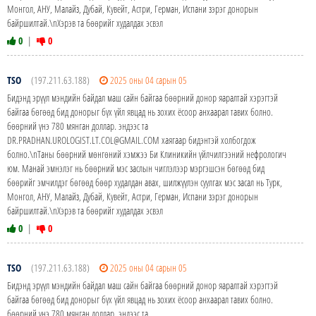
Монгол, АНУ, Малайз, Дубай, Кувейт, Астри, Герман, Испани зэрэг донорын
байршилтай.\nХэрэв та бөөрийг худалдах эсвэл
0
|
0
TSO
(197.211.63.188)
2025 оны 04 сарын 05
Бидэнд эрүүл мэндийн байдал маш сайн байгаа бөөрний донор яаралтай хэрэгтэй
байгаа бөгөөд бид донорыг бүх үйл явцад нь зохих ёсоор анхаарал тавих болно.
бөөрний үнэ 780 мянган доллар. эндээс та
DR.PRADHAN.UROLOGIST.LT.COL@GMAIL.COM хаягаар бидэнтэй холбогдож
болно.\nТаны бөөрний мөнгөний хэмжээ Би Клиникийн үйлчилгээний нефрологич
юм. Манай эмнэлэг нь бөөрний мэс заслын чиглэлээр мэргэшсэн бөгөөд бид
бөөрийг эмчилдэг бөгөөд бөөр худалдан авах, шилжүүлэн суулгах мэс засал нь Турк,
Монгол, АНУ, Малайз, Дубай, Кувейт, Астри, Герман, Испани зэрэг донорын
байршилтай.\nХэрэв та бөөрийг худалдах эсвэл
0
|
0
TSO
(197.211.63.188)
2025 оны 04 сарын 05
Бидэнд эрүүл мэндийн байдал маш сайн байгаа бөөрний донор яаралтай хэрэгтэй
байгаа бөгөөд бид донорыг бүх үйл явцад нь зохих ёсоор анхаарал тавих болно.
бөөрний үнэ 780 мянган доллар. эндээс та