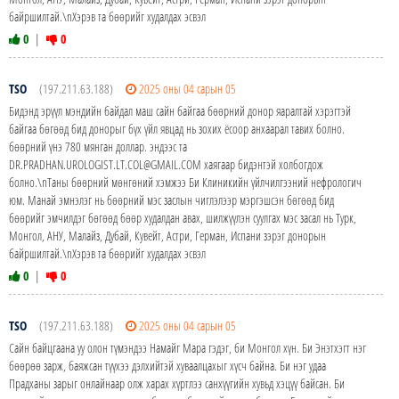
байршилтай.\nХэрэв та бөөрийг худалдах эсвэл
0
|
0
TSO
(197.211.63.188)
2025 оны 04 сарын 05
Бидэнд эрүүл мэндийн байдал маш сайн байгаа бөөрний донор яаралтай хэрэгтэй
байгаа бөгөөд бид донорыг бүх үйл явцад нь зохих ёсоор анхаарал тавих болно.
бөөрний үнэ 780 мянган доллар. эндээс та
DR.PRADHAN.UROLOGIST.LT.COL@GMAIL.COM хаягаар бидэнтэй холбогдож
болно.\nТаны бөөрний мөнгөний хэмжээ Би Клиникийн үйлчилгээний нефрологич
юм. Манай эмнэлэг нь бөөрний мэс заслын чиглэлээр мэргэшсэн бөгөөд бид
бөөрийг эмчилдэг бөгөөд бөөр худалдан авах, шилжүүлэн суулгах мэс засал нь Турк,
Монгол, АНУ, Малайз, Дубай, Кувейт, Астри, Герман, Испани зэрэг донорын
байршилтай.\nХэрэв та бөөрийг худалдах эсвэл
0
|
0
TSO
(197.211.63.188)
2025 оны 04 сарын 05
Сайн байцгаана уу олон түмэндээ Намайг Мара гэдэг, би Монгол хүн. Би Энэтхэгт нэг
бөөрөө зарж, баяжсан түүхээ дэлхийтэй хуваалцахыг хүсч байна. Би нэг удаа
Прадханы зарыг онлайнаар олж харах хүртлээ санхүүгийн хувьд хэцүү байсан. Би