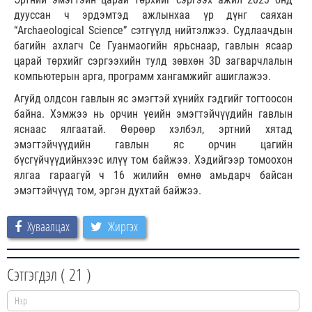
дууссан ч эрдэмтэд ажлынхаа үр дүнг саяхан
“Archaeological Science” сэтгүүлд нийтэлжээ. Судлаачдын
багийн ахлагч Се Гуанмаогийн ярьснаар, гавлын ясаар
царай төрхийг сэргээхийн тулд зөвхөн 3D загварчлалын
компьютерын арга, программ хангамжийг ашиглажээ.
Агуйд олдсон гавлын яс эмэгтэй хүнийх гэдгийг тогтоосон
байна. Хэмжээ нь орчин үеийн эмэгтэйчүүдийн гавлын
яснаас ялгаатай. Өөрөөр хэлбэл, эртний хятад
эмэгтэйчүүдийн гавлын яс орчин цагийн
бүсгүйчүүдийнхээс илүү том байжээ. Хэдийгээр томоохон
ялгаа гараагүй ч 16 жилийн өмнө амьдарч байсан
эмэгтэйчүүд том, эргэн духтай байжээ.
Хуваалцах
Жиргэх
Сэтгэгдэл (
21
)