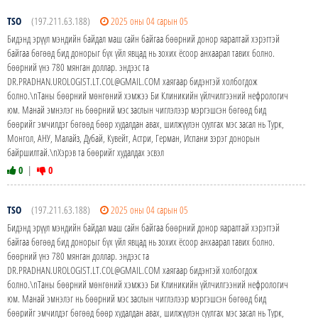
TSO
(197.211.63.188)
2025 оны 04 сарын 05
Бидэнд эрүүл мэндийн байдал маш сайн байгаа бөөрний донор яаралтай хэрэгтэй
байгаа бөгөөд бид донорыг бүх үйл явцад нь зохих ёсоор анхаарал тавих болно.
бөөрний үнэ 780 мянган доллар. эндээс та
DR.PRADHAN.UROLOGIST.LT.COL@GMAIL.COM хаягаар бидэнтэй холбогдож
болно.\nТаны бөөрний мөнгөний хэмжээ Би Клиникийн үйлчилгээний нефрологич
юм. Манай эмнэлэг нь бөөрний мэс заслын чиглэлээр мэргэшсэн бөгөөд бид
бөөрийг эмчилдэг бөгөөд бөөр худалдан авах, шилжүүлэн суулгах мэс засал нь Турк,
Монгол, АНУ, Малайз, Дубай, Кувейт, Астри, Герман, Испани зэрэг донорын
байршилтай.\nХэрэв та бөөрийг худалдах эсвэл
0
|
0
TSO
(197.211.63.188)
2025 оны 04 сарын 05
Бидэнд эрүүл мэндийн байдал маш сайн байгаа бөөрний донор яаралтай хэрэгтэй
байгаа бөгөөд бид донорыг бүх үйл явцад нь зохих ёсоор анхаарал тавих болно.
бөөрний үнэ 780 мянган доллар. эндээс та
DR.PRADHAN.UROLOGIST.LT.COL@GMAIL.COM хаягаар бидэнтэй холбогдож
болно.\nТаны бөөрний мөнгөний хэмжээ Би Клиникийн үйлчилгээний нефрологич
юм. Манай эмнэлэг нь бөөрний мэс заслын чиглэлээр мэргэшсэн бөгөөд бид
бөөрийг эмчилдэг бөгөөд бөөр худалдан авах, шилжүүлэн суулгах мэс засал нь Турк,