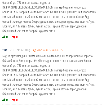
бөөрний үнэ 780 мянган доллар. эндээс та
DR.PRADHAN.UROLOGIST.LT.COL@GMAIL.COM хаягаар бидэнтэй холбогдож
болно.\nТаны бөөрний мөнгөний хэмжээ Би Клиникийн үйлчилгээний нефрологич
юм. Манай эмнэлэг нь бөөрний мэс заслын чиглэлээр мэргэшсэн бөгөөд бид
бөөрийг эмчилдэг бөгөөд бөөр худалдан авах, шилжүүлэн суулгах мэс засал нь Турк,
Монгол, АНУ, Малайз, Дубай, Кувейт, Астри, Герман, Испани зэрэг донорын
байршилтай.\nХэрэв та бөөрийг худалдах эсвэл
0
|
0
TSO
(197.211.63.188)
2025 оны 04 сарын 05
Бидэнд эрүүл мэндийн байдал маш сайн байгаа бөөрний донор яаралтай хэрэгтэй
байгаа бөгөөд бид донорыг бүх үйл явцад нь зохих ёсоор анхаарал тавих болно.
бөөрний үнэ 780 мянган доллар. эндээс та
DR.PRADHAN.UROLOGIST.LT.COL@GMAIL.COM хаягаар бидэнтэй холбогдож
болно.\nТаны бөөрний мөнгөний хэмжээ Би Клиникийн үйлчилгээний нефрологич
юм. Манай эмнэлэг нь бөөрний мэс заслын чиглэлээр мэргэшсэн бөгөөд бид
бөөрийг эмчилдэг бөгөөд бөөр худалдан авах, шилжүүлэн суулгах мэс засал нь Турк,
Монгол, АНУ, Малайз, Дубай, Кувейт, Астри, Герман, Испани зэрэг донорын
байршилтай.\nХэрэв та бөөрийг худалдах эсвэл
0
|
0