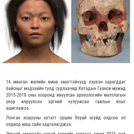
16 мянган жилийн өмнө эмэгтэйчүүд хэрхэн харагддаг
байсныг мэдэхийн тулд судлаачид Хятадын Гуанси мужид
2015-2018 оны хооронд явуулсан археологийн малтлагын
үеэр илрүүлсэн эртний чулуужсан гавлын ясыг
ашиглажээ.
Лонган хошууны нутагт орших Яхуай агуйд олдсон эл
олдвор маш сайн хадгалагджээ.
Эртний эмэгтэйн царай төрхийг сэргээх ажил 2023 онд