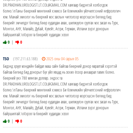
DR.PRADHAN.UROLOGIST.LT.COL@GMAIL.COM хаягаар бидэнтэй холбогдож
болно.\nТаны бөөрний мөнгөний хэмжээ Би Клиникийн үйлчилгээний нефрологич
юм. Манай эмнэлэг нь бөөрний мэс заслын чиглэлээр мэргэшсэн бөгөөд бид
бөөрийг эмчилдэг бөгөөд бөөр худалдан авах, шилжүүлэн суулгах мэс засал нь Турк,
Монгол, АНУ, Малайз, Дубай, Кувейт, Астри, Герман, Испани зэрэг донорын
байршилтай.\nХэрэв та бөөрийг худалдах эсвэл
0
|
0
TSO
(197.211.63.188)
2025 оны 04 сарын 05
Бидэнд эрүүл мэндийн байдал маш сайн байгаа бөөрний донор яаралтай хэрэгтэй
байгаа бөгөөд бид донорыг бүх үйл явцад нь зохих ёсоор анхаарал тавих болно.
бөөрний үнэ 780 мянган доллар. эндээс та
DR.PRADHAN.UROLOGIST.LT.COL@GMAIL.COM хаягаар бидэнтэй холбогдож
болно.\nТаны бөөрний мөнгөний хэмжээ Би Клиникийн үйлчилгээний нефрологич
юм. Манай эмнэлэг нь бөөрний мэс заслын чиглэлээр мэргэшсэн бөгөөд бид
бөөрийг эмчилдэг бөгөөд бөөр худалдан авах, шилжүүлэн суулгах мэс засал нь Турк,
Монгол, АНУ, Малайз, Дубай, Кувейт, Астри, Герман, Испани зэрэг донорын
байршилтай.\nХэрэв та бөөрийг худалдах эсвэл
0
|
0