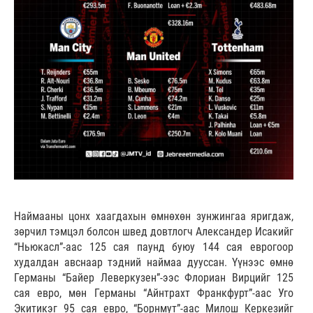
Наймааны цонх хаагдахын өмнөхөн зунжингаа яригдаж,
зөрчил тэмцэл болсон швед довтлогч Александер Исакийг
“Ньюкасл”-аас 125 сая паунд буюу 144 сая еврогоор
худалдан авснаар тэдний наймаа дууссан. Үүнээс өмнө
Германы “Байер Леверкузен”-ээс Флориан Вирцийг 125
сая евро, мөн Германы “Айнтрахт Франкфурт”-аас Уго
Экитикэг 95 сая евро, “Борнмут”-аас Милош Керкезийг