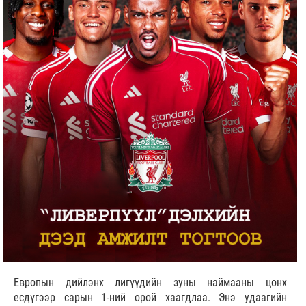
Европын дийлэнх лигүүдийн зуны наймааны цонх
есдүгээр сарын 1-ний орой хаагдлаа. Энэ удаагийн