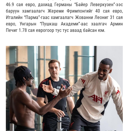
46.9 сая евро, дахиад Германы “Байер Леверкузен”-ээс
баруун хамгаалагч Жереми Фримпонгийг 40 сая евро,
Италийн “Парма”-гаас хамгаалагч Жованни Леониг 31 сая
евро, Унгарын “Пушкаш Академи”-аас хаалгач Армин
Печиг 1.78 сая еврогоор тус тус аваад байсан юм.