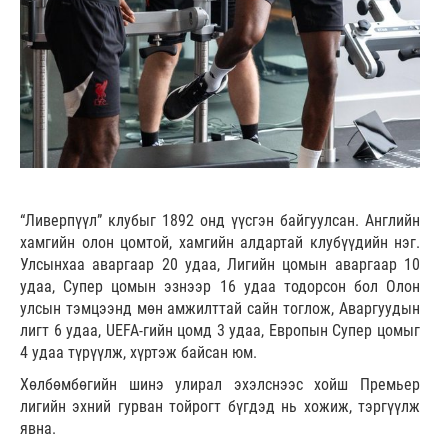
“Ливерпүүл” клубыг 1892 онд үүсгэн байгуулсан. Английн
хамгийн олон цомтой, хамгийн алдартай клубүүдийн нэг.
Улсынхаа аваргаар 20 удаа, Лигийн цомын аваргаар 10
удаа, Супер цомын эзнээр 16 удаа тодорсон бол Олон
улсын тэмцээнд мөн амжилттай сайн тоглож, Аваргуудын
лигт 6 удаа, UEFA-гийн цомд 3 удаа, Европын Супер цомыг
4 удаа түрүүлж, хүртэж байсан юм.
Хөлбөмбөгийн шинэ улирал эхэлснээс хойш Премьер
лигийн эхний гурван тойрогт бүгдэд нь хожиж, тэргүүлж
явна.