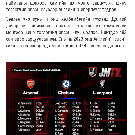
наймааны цонхоор хамгийн их мөнгө зарцуулж, шинэ
тоглогчид авсан клубээр Английн “Ливерпүүл” тодров.
Зөвхөн энэ зуны ч биш хөлбөмбөгийн түүхэнд Дэлхий
даяар нэг наймааны цонхоор хамгийн их хэмжээний
мөнгөөр шинэ тоглогчид авсан клуб боллоо. Нийтдээ 483
сая евро зарцуулсан юм. Энэ нь 2023 онд Английн“Челси”-
гийн тогтоосон дээд амжилт болох 464 сая еврог давжээ.