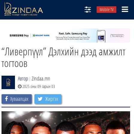
Mobile TV
НИЙТЛЭЛЧИД
ТВ8
“Ливерпүүл” Дэлхийн дээд амжилт
ӨГЛӨӨНИЙ СОНИН
АУДИО ЗОХИОЛ
тогтоов
ЗИНДАА СЭТГҮҮЛ
Автор
Zindaa.mn
|
2025 оны 09 сарын 03
Хуваалцах
Жиргэх