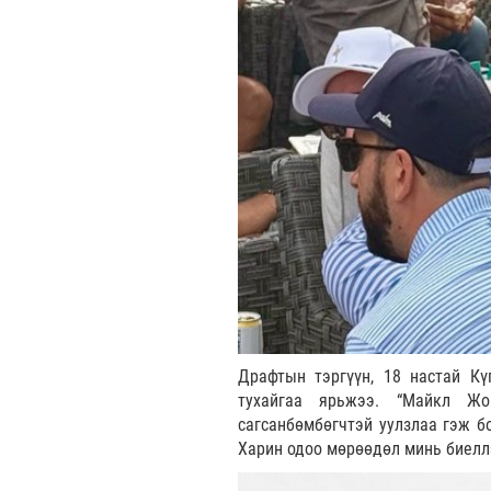
Драфтын тэргүүн, 18 настай К
тухайгаа ярьжээ. “Майкл Жо
сагсанбөмбөгчтэй уулзлаа гэж б
Харин одоо мөрөөдөл минь биеллэ