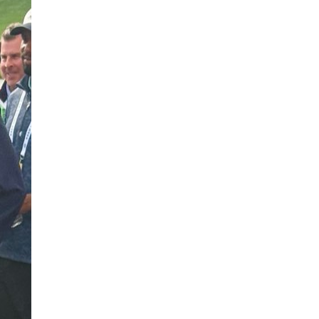
COP17
| 2026-07-28
0 |
23 цагийн өмнө
ӨГЛӨӨНИЙ МЭНД!
0 |
2026-08-07
Нийслэлийн цэцэрлэгийн бүртгэл 8 дугаар сарын
10-наас э…
Боловсрол
| 2026-07-27