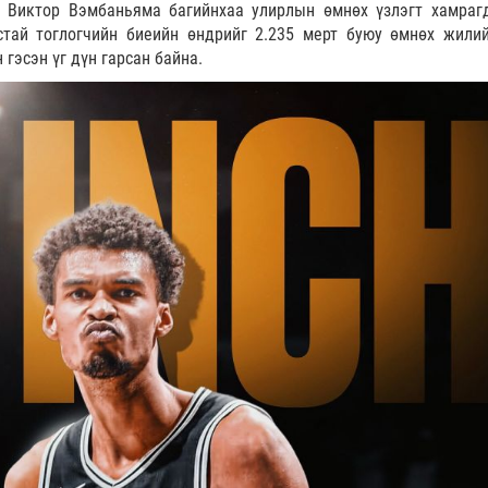
уу Виктор Вэмбаньяма багийнхаа улирлын өмнөх үзлэгт хамраг
стай тоглогчийн биеийн өндрийг 2.235 мерт буюу өмнөх жили
 гэсэн үг дүн гарсан байна.