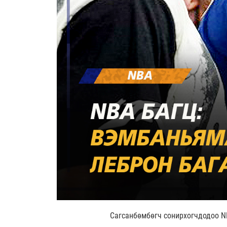
Сагсанбөмбөгч сонирхогчдодоо
N