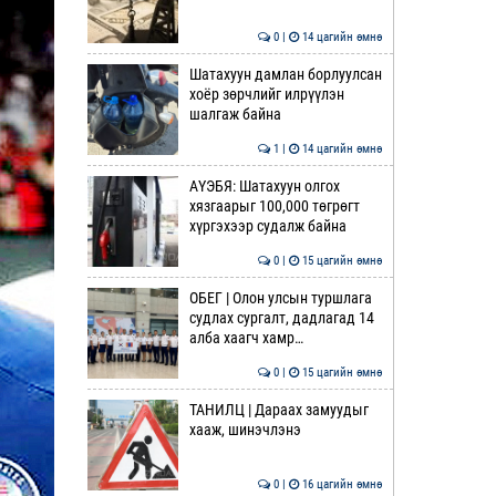
0 |
14 цагийн өмнө
Шатахуун дамлан борлуулсан
хоёр зөрчлийг илрүүлэн
шалгаж байна
1 |
14 цагийн өмнө
АҮЭБЯ: Шатахуун олгох
хязгаарыг 100,000 төгрөгт
хүргэхээр судалж байна
0 |
15 цагийн өмнө
ОБЕГ | Олон улсын туршлага
судлах сургалт, дадлагад 14
алба хаагч хамр…
0 |
15 цагийн өмнө
ТАНИЛЦ | Дараах замуудыг
хааж, шинэчлэнэ
0 |
16 цагийн өмнө