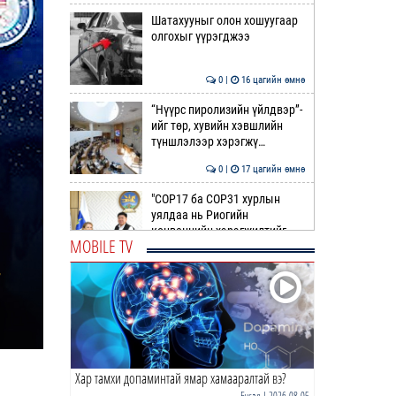
Шатахууныг олон хошуугаар
олгохыг үүрэгджээ
0 |
16 цагийн өмнө
“Нүүрс пиролизийн үйлдвэр”-
ийг төр, хувийн хэвшлийн
түншлэлээр хэрэгжү…
0 |
17 цагийн өмнө
"COP17 ба COP31 хурлын
уялдаа нь Риогийн
конвенцийн хэрэгжилтийг
MOBILE TV
ахиул…
0 |
17 цагийн өмнө
Монгол төрийн парадокс нь
шатахуун
0 |
17 цагийн өмнө
Хар тамхи допаминтай ямар хамааралтай вэ?
Б.Пүрэвдагва: Найман
салбарын 103 үйлчилгээний
Бусад
| 2026-08-05