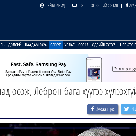
НИЙТЛЭЛЧИД
ТВ8
ӨГЛӨӨНИЙ СОНИН
АУДИ
УЛЬ
ДЭЛХИЙ
НААДАМ-2026
СПОРТ
УРЛАГ
COP17
ӨДРИЙН ХӨТӨЧ
LIFE STYL
д өсөж, Леброн бага хүүгээ хүлээхгү
Хуваалцах
Жи