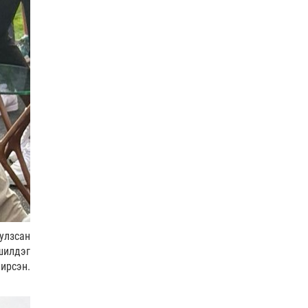
улзсан
илдэг
ирсэн.