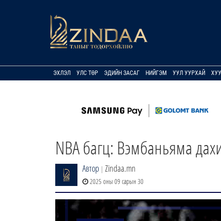
ЭХЛЭЛ
УЛС ТӨР
ЭДИЙН ЗАСАГ
НИЙГЭМ
УУЛ УУРХАЙ
ХУ
NBA багц: Вэмбаньяма дахиа
Автор
Zindaa.mn
|
2025 оны 09 сарын 30