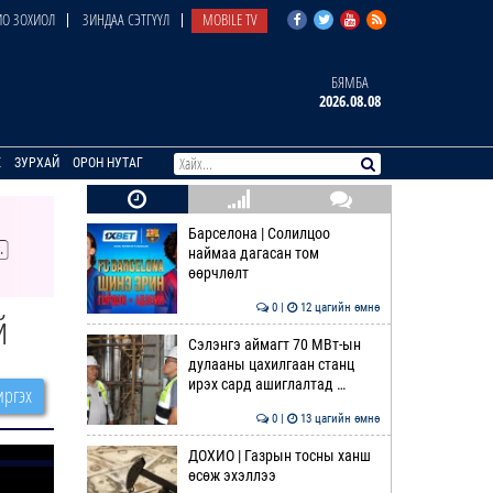
О ЗОХИОЛ
ЗИНДАА СЭТГҮҮЛ
MOBILE TV
БЯМБА
2026.08.08
E
ЗУРХАЙ
ОРОН НУТАГ
Барселона | Солилцоо
наймаа дагасан том
өөрчлөлт
0 |
12 цагийн өмнө
й
Сэлэнгэ аймагт 70 МВт-ын
дулааны цахилгаан станц
ирэх сард ашиглалтад …
ргэх
0 |
13 цагийн өмнө
ДОХИО | Газрын тосны ханш
өсөж эхэллээ