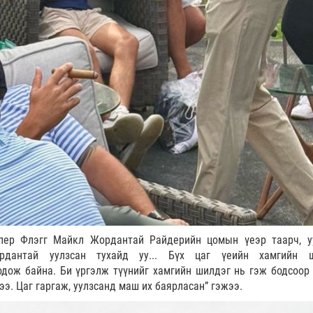
үпер Флэгг Майкл Жордантай Райдерийн цомын үеэр таарч, у
рдантай уулзсан тухайд уу... Бүх цаг үеийн хамгийн ш
одож байна. Би үргэлж түүнийг хамгийн шилдэг нь гэж бодсоор 
э. Цаг гаргаж, уулзсанд маш их баярласан” гэжээ.