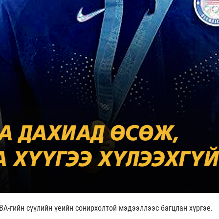
BA
-гийн сүүлийн үеийн сонирхолтой мэдээллээс багцлан хүргэе.