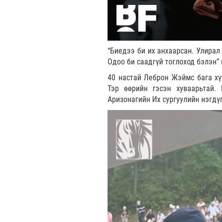
“Биедээ би их анхаарсан. Улира
Одоо би саадгүй тоглоход бэлэн”
40 настай Леброн Жэймс бага хүү
Тэр өөрийн гэсэн хуваарьтай.
Аризонагийн Их сургуулийн нэгдү