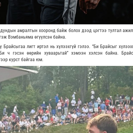
л дундын амралтын хооронд байж болох дээд цэгтээ тултал ажил
 гэж Вэмбаньяма өгүүлсэн байна.
 Брайсыгаа лигт иртэл нь хүлээхгүй гэлээ. “Би Брайсыг хүлээхг
 Би ч гэсэн өөрийн хуваарьтай” хэмээн хэлсэн байна. Брай
гээр курст байгаа юм.