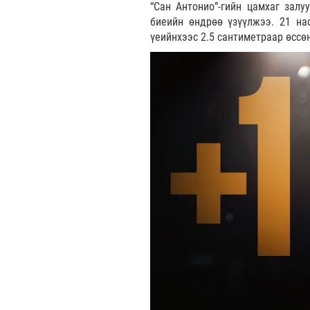
“Сан Антонио”-гийн цамхаг зал
биеийн өндрөө үзүүлжээ. 21 на
үеийнхээс 2.5 сантиметраар өссөн