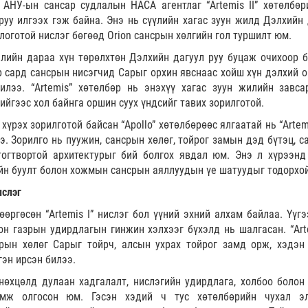
АНУ-ын сансар судлалын НАСА агентлаг “Artemis II” хөтөлбөр
уу илгээх гэж байна. Энэ нь сүүлийн хагас зуун жилд Дэлхийн 
логотой нислэг бөгөөд Orion сансрын хөлгийн гол туршилт юм.
жилийн дараа хүн төрөлхтөн Дэлхийн дагуул руу буцаж очихоор 
р сард сансрын нисэгчид Сарыг орхин явснаас хойш хүн дэлхий 
илээ. “Artemis” хөтөлбөр нь энэхүү хагас зуун жилийн завса
ийгээс хол байнга оршин суух үндсийг тавих зорилготой.
үрэх зорилготой байсан “Apollo” хөтөлбөрөөс ялгаатай нь “Artem
э. Зорилго нь пуужин, сансрын хөлөг, тойрог замын дэд бүтэц, с
тогтвортой архитектурыг бий болгох явдал юм. Энэ л хүрээнд
йн буулт болон хожмын сансрын аяллуудын үе шатуудыг тодорхо
ислэг
өргөсөн “Artemis I” нислэг бол үүний эхний алхам байлаа. Үүгэ
он газрын удирдлагын гинжин хэлхээг бүхэлд нь шалгасан. “Arte
срын хөлөг Сарыг тойрч, алсын ухрах тойрог замд орж, хэдэн
гэн ирсэн билээ.
н нөхцөлд дулаан хадгалалт, нислэгийн удирдлага, холбоо болон
омж олгосон юм. Гэсэн хэдий ч тус хөтөлбөрийн чухал э