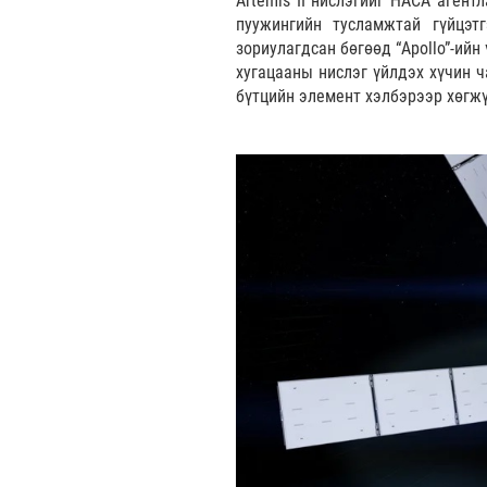
Artemis II нислэгийг НАСА агент
пуужингийн тусламжтай гүйцэт
зориулагдсан бөгөөд “Apollo”-ий
хугацааны нислэг үйлдэх хүчин ч
бүтцийн элемент хэлбэрээр хөгж