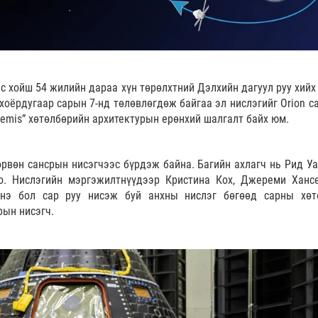
эгээс хойш 54 жилийн дараа хүн төрөлхтний Дэлхийн дагуул руу хий
хоёрдугаар сарын 7-нд төлөвлөгдөж байгаа эл нислэгийг Orion с
rtemis” хөтөлбөрийн архитектурын ерөнхий шалгалт байх юм.
рвөн сансрын нисэгчээс бүрдэж байна. Багийн ахлагч нь Рид Уа
о. Нислэгийн мэргэжилтнүүдээр Кристина Кох, Джереми Ханс
энэ бол сар руу нисэж буй анхны нислэг бөгөөд сарны хөт
рын нисэгч.