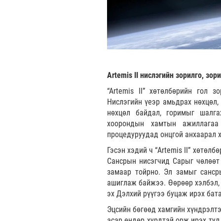
Artemis II нислэгийн зорилго, зор
“Artemis II” хөтөлбөрийн гол 
Нислэгийн үеэр амьдрах нөхцөл, 
нөхцөл байдал, горимыг шалга
хоорондын хамтын ажиллагаа
процедуруудад онцгой анхаарал 
Гэсэн хэдий ч “Artemis II” хөтөл
Сансрын нисэгчид Сарыг чөлөөт 
замаар тойрно. Эл замыг сансры
ашиглаж байжээ. Өөрөөр хэлбэл, 
эх Дэлхий рүүгээ буцаж ирэх бата
Эцсийн бөгөөд хамгийн хүндрэлтэй
асар өндөр хурдтай орж ирэх ту