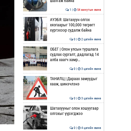
шалгаж байна
1 |
54 минутын өмнө
АҮЭБЯ: Шатахуун олгох
хязгаарыг 100,000 төгрөгт
хүргэхээр судалж байна
0 |
2 цагийн өмнө
ОБЕГ | Олон улсын туршлага
судлах сургалт, дадлагад 14
алба хаагч хамр…
0 |
3 цагийн өмнө
ТАНИЛЦ | Дараах замуудыг
хааж, шинэчлэнэ
0 |
3 цагийн өмнө
Шатахууныг олон хошуугаар
олгохыг үүрэгджээ
0 |
4 цагийн өмнө