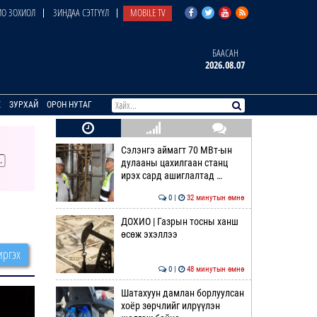
О ЗОХИОЛ
ЗИНДАА СЭТГҮҮЛ
MOBILE TV
БААСАН
2026.08.07
E
ЗУРХАЙ
ОРОН НУТАГ
Сэлэнгэ аймагт 70 МВт-ын
дулааны цахилгаан станц
ирэх сард ашиглалтад …
0 |
32 минутын өмнө
ДОХИО | Газрын тосны ханш
өсөж эхэллээ
ргэх
0 |
48 минутын өмнө
Шатахуун дамлан борлуулсан
хоёр зөрчлийг илрүүлэн