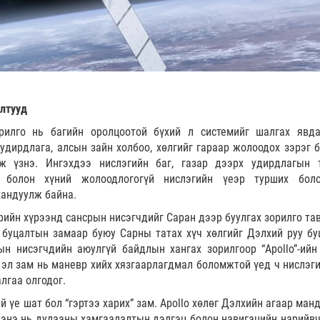
илтууд
зорилго нь багийн оролцоотой бүхий л системийг шалгах явд
удирдлага, алсын зайн холбоо, хөлгийг гараар жолоодох зэрэг б
ж үзнэ. Ингэхдээ нислэгийн баг, газар дээрх удирдлагын 
 болон хүний жолоодлогогүй нислэгийн үеэр турших бол
хандуулж байна.
бөрийн хүрээнд сансрын нисэгчдийг Саран дээр буулгах зорилго та
буцалтын замаар буюу Сарны татах хүч хөлгийг Дэлхий руу бу
н нисэгчдийн аюулгүй байдлын хангах зорилгоор “Apollo”-ийн
эл зам нь маневр хийх хязгаарлагдмал боломжтой үед ч нислэги
лгаа олгодог.
 үе шат бол “гэртээ харих” зам. Apollo хөлөг Дэлхийн агаар ман
л энэ нь дулааны хамгаалалтын дэлгэц болон навигацийн нарийв