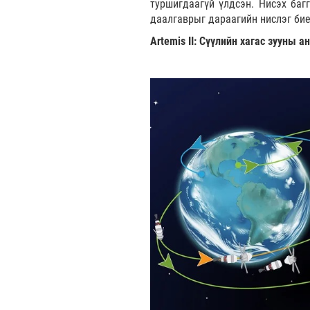
туршигдаагүй үлдсэн. Нисэх баг
даалгаврыг дараагийн нислэг бие
Artemis II: Сүүлийн хагас зууны 