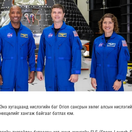
 Энэ хугацаанд нислэгийн баг Orion сансрын хөлөг алсын нислэги
нөхцөлийг хангаж байгааг батлах юм.