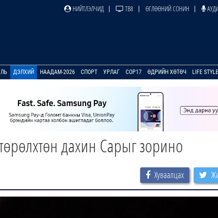
НИЙТЛЭЛЧИД
ТВ8
ӨГЛӨӨНИЙ СОНИН
АУДИ
УЛЬ
ДЭЛХИЙ
НААДАМ-2026
СПОРТ
УРЛАГ
COP17
ӨДРИЙН ХӨТӨЧ
LIFE STYL
 төрөлхтөн дахин Сарыг зорино
Хуваалцах
Жи