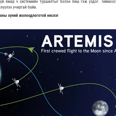
гүй ямар ч системийн туршилтыг бэлэн биш гэж үздэг. Тиймээс
лүүлэх учиртай байв.
анхны хүний жолоодлоготой нислэг