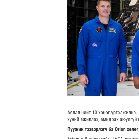
Аялал нийт 10 хоног үргэлжилнэ.
хүний ажиллах, амьдрах аюулгүй 
Пуужин тээвэрлэгч ба Orion хөлөг