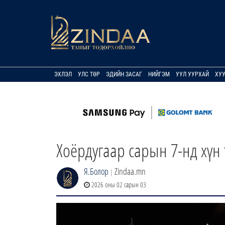
ЭХЛЭЛ
УЛС ТӨР
ЭДИЙН ЗАСАГ
НИЙГЭМ
УУЛ УУРХАЙ
ХУ
Хоёрдугаар сарын 7-нд хүн
Я.Болор
Zindaa.mn
|
2026 оны 02 сарын 03