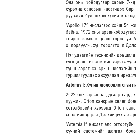
Энэ оны хоёрдугаар сарын 7-нд 
хүрээнд сансрын нисэгчдээ Сар р
руу хийж буй анхны хүний жолоод
“Apollo 17” нислэгээс хойш 54 
байна. 1972 оны арванхоёрдугаа
тойрог замаас цааш гараагүй б
өндөрлүүлж, хүн төрөлхтөнд Дэлх
Нэг удаагийн техникийн дэвшилд х
хугацааны стратегийг хэрэгжүүлн
түнш зэрэг сансрын нислэгийн 
туршилтуудаас авхуулаад ирээдү
Artemis I: Хүний жолоодлогогүй н
2022 оны арваннэгдүгээр сард хө
пуужин, Orion сансрын хөлөг бол
хөтөлбөрийн хүрээнд Orion сан
хоногийн дараа Дэлхий руугээ эр
“Artemis I” нислэг алс огторгуй
хүчний системийг шалгах бол