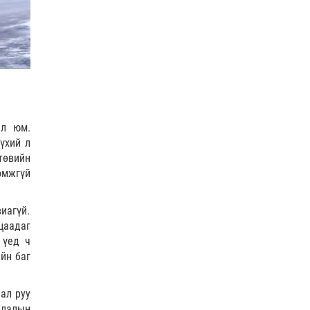
А.Оргилмаа Жюү Жицүгийн
дэлхийн аваргаас дөрвөн
медаль хүртлээ
0 |
2026-08-06
“Хотын дарга сонсож байна”
150150 тусгай дугаарыг
наймдугаар сарын 14-…
0 |
2026-08-06
ал юм.
үхий л
НИТХ | Иргэдийн өргөдөл,
гомдлыг хэрхэн
төвийн
шийдвэрлэснийг хэлэлцэж
омжгүй
байна
0 |
2026-08-06
виагүй.
The MongolZ шинэ
цаадаг
бүрэлдэхүүнтэй дэлхийн
топуудын эсрэг
 үед ч
йн баг
0 |
2026-08-06
Татварын өрийг
дал руу
барагдуулахдаа орлогын 30
хувийг татвар төлөгчийн
члалын