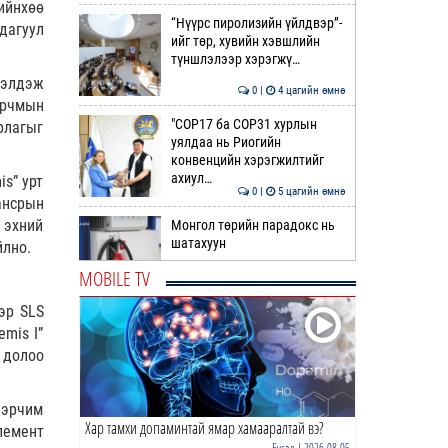
ийнхөө
“Нүүрс пиролизийн үйлдвэр”-
дагуул
ийг төр, хувийн хэвшлийн
түншлэлээр хэрэгжү…
бэлдэж
0 |
4 цагийн өмнө
орчмын
"COP17 ба COP31 хурлын
рлагыг
уялдаа нь Риогийн
конвенцийн хэрэгжилтийг
ахиул…
is” урт
0 |
5 цагийн өмнө
ансрын
 эхний
Монгол төрийн парадокс нь
шатахуун
йлно.
MOBILE TV
0 |
5 цагийн өмнө
эр SLS
Б.Пүрэвдагва: Найман
mis I”
салбарын 103 үйлчилгээний
 долоо
бүртгэлийг цуцаллаа
0 |
6 цагийн өмнө
 эрчим
Хар тамхи допаминтай ямар хамааралтай вэ?
Гэр бүлийн хүчирхийллийн 69
лемент
дуудлага бүртгэгдэж, 86
Бусад
| 2026-08-05