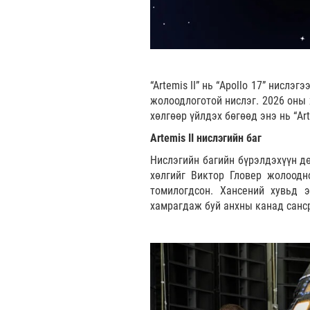
“Artemis II” нь “Apollo 17” нисл
жолоодлоготой нислэг. 2026 оны 
хөлгөөр үйлдэх бөгөөд энэ нь “A
Artemis II нислэгийн баг
Нислэгийн багийн бүрэлдэхүүн дө
хөлгийг Виктор Гловер жолоодн
томилогдсон. Хансений хувьд 
хамрагдаж буй анхны канад санс