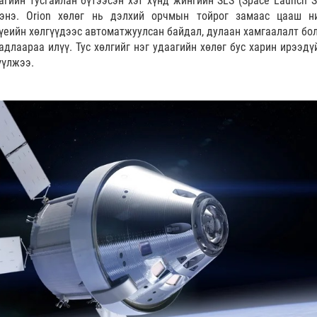
лагийн тусгайлан бүтээсэн хэт хүнд жингийн SLS (Space Launch S
гэнэ. Orion хөлөг нь дэлхий орчмын тойрог замаас цааш н
н үеийн хөлгүүдээс автоматжуулсан байдал, дулаан хамгаалалт бо
адлаараа илүү. Тус хөлгийг нэг удаагийн хөлөг бус харин ирээдү
үүлжээ.