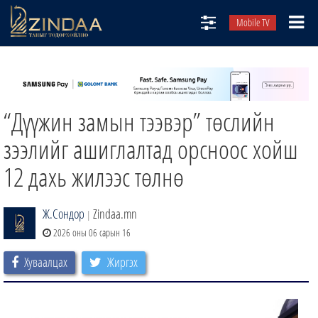
Mobile TV
НИЙТЛЭЛЧИД
ТВ8
“Дүүжин замын тээвэр” төслийн
ӨГЛӨӨНИЙ СОНИН
АУДИО ЗОХИОЛ
зээлийг ашиглалтад орсноос хойш
ЗИНДАА СЭТГҮҮЛ
12 дахь жилээс төлнө
Ж.Сондор
Zindaa.mn
|
2026 оны 06 сарын 16
Хуваалцах
Жиргэх