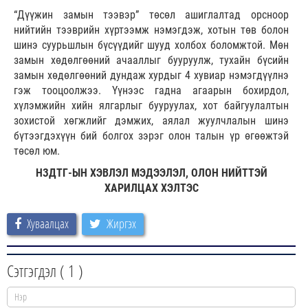
“Дүүжин замын тээвэр” төсөл ашиглалтад орсноор
нийтийн тээврийн хүртээмж нэмэгдэж, хотын төв болон
шинэ суурьшлын бүсүүдийг шууд холбох боломжтой. Мөн
замын хөдөлгөөний ачааллыг бууруулж, тухайн бүсийн
замын хөдөлгөөний дундаж хурдыг 4 хувиар нэмэгдүүлнэ
гэж тооцоолжээ. Үүнээс гадна агаарын бохирдол,
хүлэмжийн хийн ялгарлыг бууруулах, хот байгуулалтын
зохистой хөгжлийг дэмжих, аялал жуулчлалын шинэ
бүтээгдэхүүн бий болгох зэрэг олон талын үр өгөөжтэй
төсөл юм.
НЗДТГ-ЫН ХЭВЛЭЛ МЭДЭЭЛЭЛ, ОЛОН НИЙТТЭЙ
ХАРИЛЦАХ ХЭЛТЭС
Хуваалцах
Жиргэх
Сэтгэгдэл (
1
)