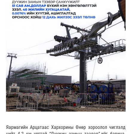
Яармагийн Арцатаас Хархорины Өнөр хороолол чиглэлд
нийт 4.2 км урттай “Дүүжин замын тээвэр”-ийг барина.