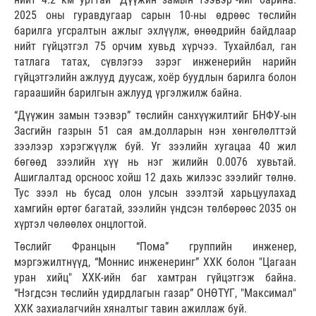
2025 оны гуравдугаар сарын 10-ны өдрөөс төслийн
барилга угсралтын ажлыг эхлүүлж, өнөөдрийн байдлаар
нийт гүйцэтгэл 75 орчим хувьд хүрчээ. Тухайлбал, ган
татлага татах, сүвлэгээ зэрэг инженерийн нарийн
гүйцэтгэлийн ажлууд дуусаж, хоёр буудлын барилга болон
гараашийн барилгын ажлууд үргэлжилж байна.
“Дүүжин замын тээвэр” төслийн санхүүжилтийг БНФУ-ын
Засгийн газрын 51 сая ам.долларын нэн хөнгөлөлттэй
зээлээр хэрэгжүүлж буй. Уг зээлийн хугацаа 40 жил
бөгөөд зээлийн хүү нь нэг жилийн 0.0076 хувьтай.
Ашиглалтад орсноос хойш 12 дахь жилээс зээлийг төлнө.
Тус зээл нь бусад олон улсын зээлтэй харьцуулахад
хамгийн өртөг багатай, зээлийн үндсэн төлбөрөөс 2035 он
хүртэл чөлөөлөх онцлогтой.
Төслийг Францын “Пома” группийн инженер,
мэргэжилтнүүд, “Моннис инженеринг” ХХК болон "Цагаан
уран хийц" ХХК-ийн баг хамтран гүйцэтгэж байна.
“Нэгдсэн төслийн удирдлагын газар” ОНӨТҮГ, "Максимал"
ХХК захиалагчийн хяналтыг тавин ажиллаж буй.