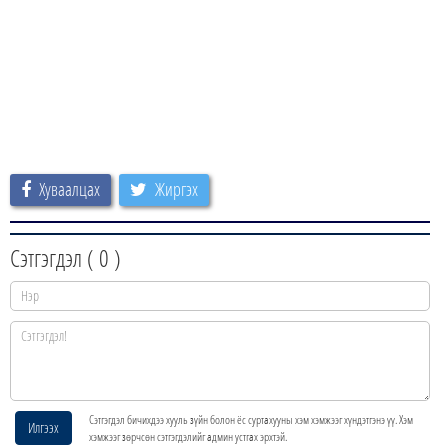
Хуваалцах
Жиргэх
Сэтгэгдэл (
0
)
Сэтгэгдэл бичихдээ хууль зүйн болон ёс суртахууны хэм хэмжээг хүндэтгэнэ үү. Хэм
Илгээх
хэмжээг зөрчсөн сэтгэгдэлийг админ устгах эрхтэй.