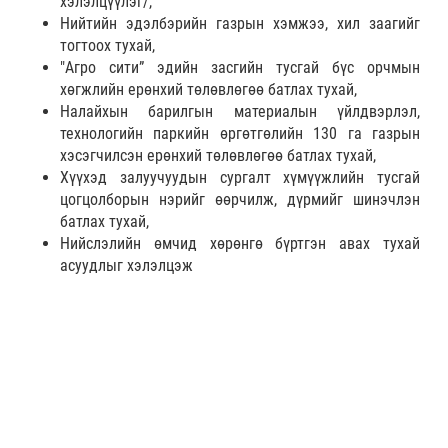
хэлэлцүүлэг/,
Нийтийн эдэлбэрийн газрын хэмжээ, хил заагийг
тогтоох тухай,
"Агро сити” эдийн засгийн тусгай бүс орчмын
хөгжлийн ерөнхий төлөвлөгөө батлах тухай,
Налайхын барилгын материалын үйлдвэрлэл,
технологийн паркийн өргөтгөлийн 130 га газрын
хэсэгчилсэн ерөнхий төлөвлөгөө батлах тухай,
Хүүхэд залуучуудын сургалт хүмүүжлийн тусгай
цогцолборын нэрийг өөрчилж, дүрмийг шинэчлэн
батлах тухай,
Нийслэлийн өмчид хөрөнгө бүртгэн авах тухай
асуудлыг хэлэлцэж