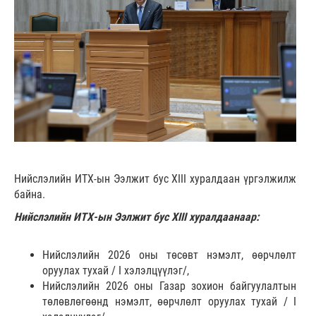
Нийслэлийн ИТХ-ын Ээлжит бус XIII хуралдаан үргэлжилж
байна.
Нийслэлийн ИТХ-ын Ээлжит бус XIII хуралдаанаар:
Нийслэлийн 2026 оны төсөвт нэмэлт, өөрчлөлт
оруулах тухай / I хэлэлцүүлэг/,
Нийслэлийн 2026 оны Газар зохион байгуулалтын
төлөвлөгөөнд нэмэлт, өөрчлөлт оруулах тухай / I