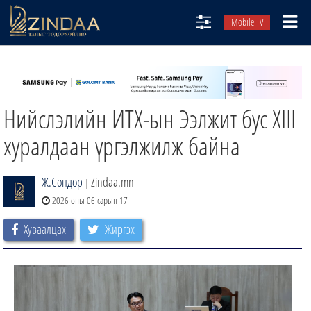
Mobile TV
НИЙТЛЭЛЧИД
ТВ8
Нийслэлийн ИТХ-ын Ээлжит бус XIII
ӨГЛӨӨНИЙ СОНИН
АУДИО ЗОХИОЛ
хуралдаан үргэлжилж байна
ЗИНДАА СЭТГҮҮЛ
Ж.Сондор
Zindaa.mn
|
2026 оны 06 сарын 17
Хуваалцах
Жиргэх