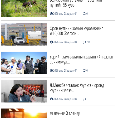
нутгийн 55 хувь…
|
2026 оны 08 сарын 04
0
Орон нутгийн замын хураамжийг
₮10,000 болгосн…
|
2026 оны 08 сарын 04
206
Үерийн хамгаалалтын далангийн ажлыг
эрчимжүүл…
|
2026 оны 08 сарын 04
0
Л.Мөнхбаясгалан: Хуультай оронд
хуулийн хэлээ…
|
2026 оны 08 сарын 04
1
ӨГЛӨӨНИЙ МЭНД!