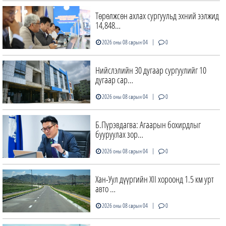
Төрөлжсөн ахлах сургуульд эхний ээлжид
14,848…
|
2026 оны 08 сарын 04
0
Нийслэлийн 30 дугаар сургуулийг 10
дугаар сар…
|
2026 оны 08 сарын 04
0
Б.Пүрэвдагва: Агаарын бохирдлыг
бууруулах зор…
|
2026 оны 08 сарын 04
0
Хан-Уул дүүргийн XII хороонд 1.5 км урт
авто …
|
2026 оны 08 сарын 04
0