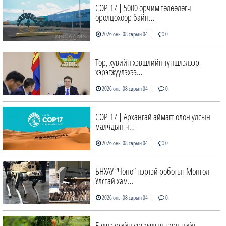
COP-17 | 5000 орчим төлөөлөгч
оролцохоор байн…
|
2026 оны 08 сарын 04
0
Төр, хувийн хэвшлийн түншлэлээр
хэрэгжүүлэхээ…
|
2026 оны 08 сарын 04
0
COP-17 | Архангай аймагт олон улсын
малчдын ч…
|
2026 оны 08 сарын 04
0
БНХАУ “Чоно” нэртэй роботыг Монгол
Улстай хам…
|
2026 оны 08 сарын 04
0
Бэлчээрийн ургамлын гарц нийт