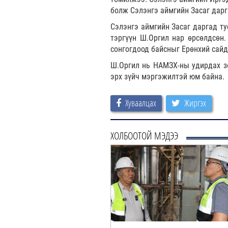
болж Сэлэнгэ аймгийн Засаг дарг
Сэлэнгэ аймгийн Засаг даргад т
тэргүүн Ш.Оргил нар өрсөлдсөн.
сонгогдоод байсныг Ерөнхий сай
Ш.Оргил нь НАМЗХ-ны удирдах зө
эрх зүйч мэргэжилтэй юм байна.
Хуваалцах
Жиргэх
ХОЛБООТОЙ МЭДЭЭ