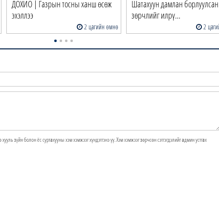
ДОХИО | Газрын тосны ханш өсөж
Шатахуун дамлан борлуулсан
эхэллээ
зөрчлийг илрү…
2 цагийн өмнө
2 цаги
э хууль зүйн болон ёс суртахууны хэм хэмжээг хүндэтгэнэ үү. Хэм хэмжээг зөрчсөн сэтгэгдэлийг админ устгах