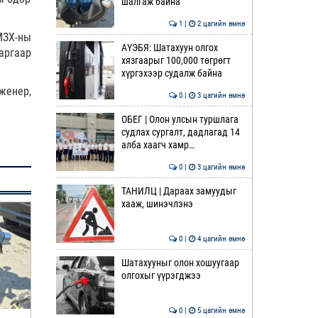
шалгаж байна
1 |
2 цагийн өмнө
МЗХ-ны
АҮЭБЯ: Шатахуун олгох
аргаар
хязгаарыг 100,000 төгрөгт
хүргэхээр судалж байна
женер,
0 |
3 цагийн өмнө
ОБЕГ | Олон улсын туршлага
судлах сургалт, дадлагад 14
алба хаагч хамр…
0 |
3 цагийн өмнө
ТАНИЛЦ | Дараах замуудыг
хааж, шинэчлэнэ
0 |
4 цагийн өмнө
Шатахууныг олон хошуугаар
олгохыг үүрэгджээ
0 |
5 цагийн өмнө