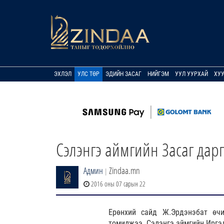
ЭХЛЭЛ
УЛС ТӨР
ЭДИЙН ЗАСАГ
НИЙГЭМ
УУЛ УУРХАЙ
ХУ
Сэлэнгэ аймгийн Засаг да
Админ
Zindaa.mn
|
2016 оны 07 сарын 22
Ерөнхий сайд Ж.Эрдэнэбат өчи
томилжээ. Сэлэнгэ аймгийн Иргэ