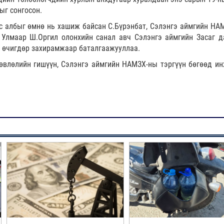
ыг сонгосон.
ус албыг өмнө нь хашиж байсан С.Бүрэнбат, Сэлэнгэ аймгийн НА
 Улмаар Ш.Оргил олонхийн санал авч Сэлэнгэ аймгийн Засаг д
д өчигдөр захирамжаар баталгаажууллаа.
влөлийн гишүүн, Сэлэнгэ аймгийн НАМЗХ-ны тэргүүн бөгөөд ин