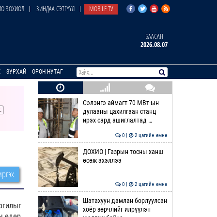
О ЗОХИОЛ
ЗИНДАА СЭТГҮҮЛ
MOBILE TV
БААСАН
2026.08.07
E
ЗУРХАЙ
ОРОН НУТАГ
Сэлэнгэ аймагт 70 МВт-ын
дулааны цахилгаан станц
ирэх сард ашиглалтад …
0 |
2 цагийн өмнө
ДОХИО | Газрын тосны ханш
өсөж эхэллээ
ргэх
0 |
2 цагийн өмнө
Шатахуун дамлан борлуулсан
ргилыг
хоёр зөрчлийг илрүүлэн
ы өдөр