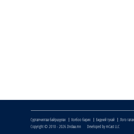
Сурталчилгаа байршуулах
Холбоо барих
Бидний тухай
Лого тата
Copyright © 2010 - 2026 Zindaa.mn Developed by mCast LLC