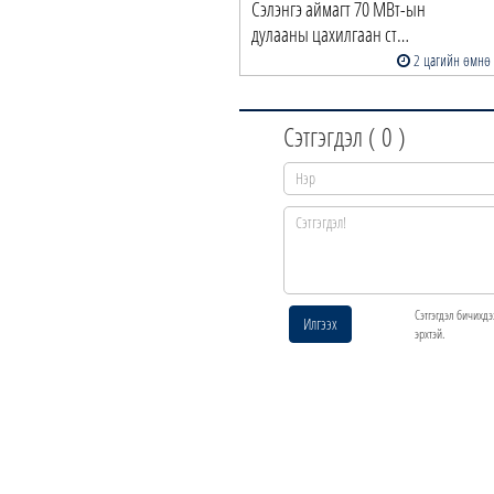
Сэлэнгэ аймагт 70 МВт-ын
дулааны цахилгаан ст…
2 цагийн өмнө
Сэтгэгдэл (
0
)
Сэтгэгдэл бичихдэ
Илгээх
эрхтэй.