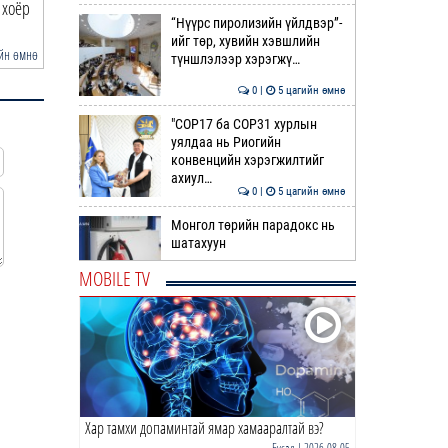
 хоёр
АҮЭБЯ: Шатахуун олгох хязгаарыг
ОБЕГ | Олон улсын ту
“Нүүрс пиролизийн үйлдвэр”-
100,000 төгрө…
судлах сургалт, да…
ийг төр, хувийн хэвшлийн
йн өмнө
3 цагийн өмнө
түншлэлээр хэрэгжү…
0 |
5 цагийн өмнө
"COP17 ба COP31 хурлын
уялдаа нь Риогийн
конвенцийн хэрэгжилтийг
ахиул…
0 |
5 цагийн өмнө
Монгол төрийн парадокс нь
шатахуун
MOBILE TV
0 |
6 цагийн өмнө
Б.Пүрэвдагва: Найман
салбарын 103 үйлчилгээний
бүртгэлийг цуцаллаа
0 |
6 цагийн өмнө
Хар тамхи допаминтай ямар хамааралтай вэ?
Гэр бүлийн хүчирхийллийн 69
дуудлага бүртгэгдэж, 86
Бусад
| 2026-08-05