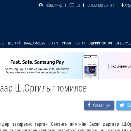
НИЙТЛЭЛЧИД
ТВ8
ӨГЛӨӨНИЙ СОНИН
АУДИ
УЛЬ
ДЭЛХИЙ
НААДАМ-2026
СПОРТ
УРЛАГ
COP17
ӨДРИЙН ХӨТӨЧ
LIFE STYL
ргаар Ш.Оргилыг томилов
Хуваалцах
Жи
гдөр захирамж гарган Сэлэнгэ аймгийн Засаг даргаар Ш.О
дийн төлөөлөгчдийн хурлын анхдугаар хуралдаан энэ сарын 19-н