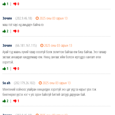
1
|
0
Зочин
(202.9.46.18)
2025 оны 03 сарын 13
маш гоё хаус-нд амьдарч байна лэ
2
|
0
Зочин
(66.181.161.115)
2025 оны 03 сарын 13
Арай тэд маань хүний газар хоолгүй болж золигтож байгаа юм биш байгаа. Энэ талаар
засгаас анхаарал хандуулмаар юм. Нѳѳц сангаас ийм болсон иргэддээ хангалт ѳгѳх
хэрэгтэй.
1
|
0
Su ah
(202.179.26.102)
2025 оны 03 сарын 13
Мөнгөний хойноос улайран хөөцөлдөх хэрэггүй энэ цаг үед та нарыг үзэх гэж
бөөгнөрөл үүсгэх нэг ч улс орон байхгүй битгий сагсуур даруухан бай.
2
|
1