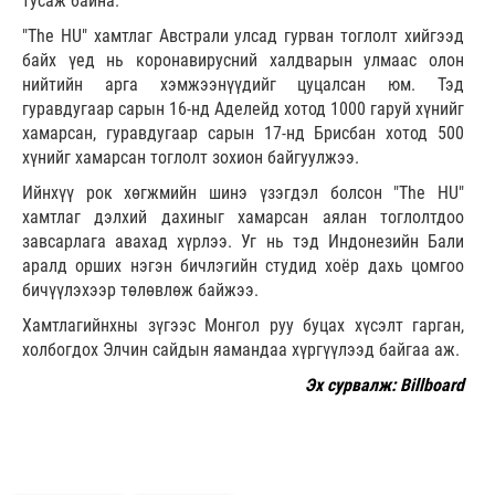
тусаж байна.
"The HU" хамтлаг Австрали улсад гурван тоглолт хийгээд
байх үед нь коронавирусний халдварын улмаас олон
нийтийн арга хэмжээнүүдийг цуцалсан юм. Тэд
гуравдугаар сарын 16-нд Аделейд хотод 1000 гаруй хүнийг
хамарсан, гуравдугаар сарын 17-нд Брисбан хотод 500
хүнийг хамарсан тоглолт зохион байгуулжээ.
Ийнхүү рок хөгжмийн шинэ үзэгдэл болсон "The HU"
хамтлаг дэлхий дахиныг хамарсан аялан тоглолтдоо
завсарлага авахад хүрлээ. Уг нь тэд Индонезийн Бали
аралд орших нэгэн бичлэгийн студид хоёр дахь цомгоо
бичүүлэхээр төлөвлөж байжээ.
Хамтлагийнхны зүгээс Монгол руу буцах хүсэлт гарган,
холбогдох Элчин сайдын яамандаа хүргүүлээд байгаа аж.
Эх сурвалж: Billboard