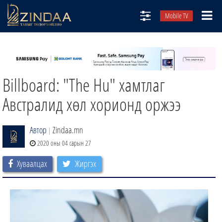
Mobile TV
НИЙТЛЭЛЧИД
ТВ8
Billboard: "The Hu" хамтлаг
ӨГЛӨӨНИЙ СОНИН
АУДИО ЗОХИОЛ
Австралид хөл хорионд оржээ
ЗИНДАА СЭТГҮҮЛ
Автор
Zindaa.mn
|
2020 оны 04 сарын 27
Хуваалцах
Жиргэх