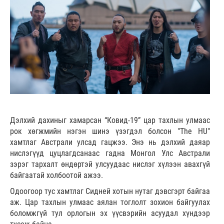
Дэлхий дахиныг хамарсан “Ковид-19” цар тахлын улмаас
рок хөгжмийн нэгэн шинэ үзэгдэл болсон "The HU"
хамтлаг Австрали улсад гацжээ. Энэ нь дэлхий даяар
нислэгүүд цуцлагдсанаас гадна Монгол Улс Австрали
зэрэг тархалт өндөртэй улсуудаас нислэг хүлээн авахгүй
байгаатай холбоотой ажээ.
Одоогоор тус хамтлаг Сидней хотын нутаг дэвсгэрт байгаа
аж. Цар тахлын улмаас аялан тоглолт зохион байгуулах
боломжгүй тул орлогын эх үүсвэрийн асуудал хүндээр