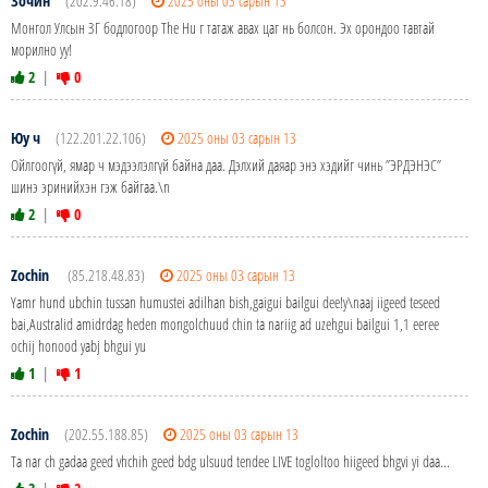
Зочин
(202.9.46.18)
2025 оны 03 сарын 13
Монгол Улсын ЗГ бодлогоор The Hu г татаж авах цаг нь болсон. Эх орондоо тавтай
морилно уу!
2
|
0
Юу ч
(122.201.22.106)
2025 оны 03 сарын 13
Ойлгоогүй, ямар ч мэдээлэлгүй байна даа. Дэлхий даяар энэ хэдийг чинь ”ЭРДЭНЭС”
шинэ эринийхэн гэж байгаа.\n
2
|
0
Zochin
(85.218.48.83)
2025 оны 03 сарын 13
Yamr hund ubchin tussan humustei adilhan bish,gaigui bailgui dee!y\naaj iigeed teseed
bai,Australid amidrdag heden mongolchuud chin ta nariig ad uzehgui bailgui 1,1 eeree
ochij honood yabj bhgui yu
1
|
1
Zochin
(202.55.188.85)
2025 оны 03 сарын 13
Ta nar ch gadaa geed vhchih geed bdg ulsuud tendee LIVE togloltoo hiigeed bhgvi yi daa...