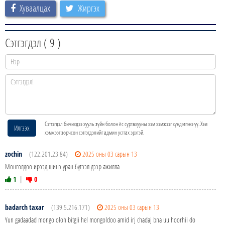
Хуваалцах
Жиргэх
Сэтгэгдэл (
9
)
Сэтгэгдэл бичихдээ хууль зүйн болон ёс суртахууны хэм хэмжээг хүндэтгэнэ үү. Хэм
Илгээх
хэмжээг зөрчсөн сэтгэгдэлийг админ устгах эрхтэй.
zochin
(122.201.23.84)
2025 оны 03 сарын 13
Монголдоо ирээд шинэ уран бүтээл дээр ажилла
1
|
0
badarch taxar
(139.5.216.171)
2025 оны 03 сарын 13
Yun gadaadad mongo oloh bitgii hel mongoldoo amid irj chadaj bna uu hoorhii do