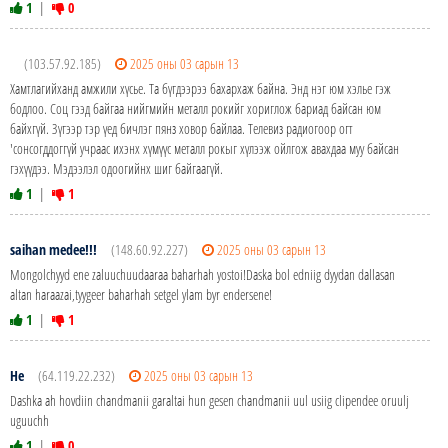
1
|
0
(103.57.92.185)
2025 оны 03 сарын 13
Хамтлагийханд амжили хүсье. Та бүгдээрээ бахархаж байна. Энд нэг юм хэлье гэж
бодлоо. Соц гээд байгаа нийгмийн металл рокийг хориглож бариад байсан юм
байхгүй. Зүгээр тэр үед бичлэг пянз ховор байлаа. Телевиз радиогоор огт
'сонсогддоггүй учраас ихэнх хүмүүс металл рокыг хүлээж ойлгож авахдаа муу байсан
гэхүүдээ. Мэдээлэл одоогийнх шиг байгаагүй.
1
|
1
saihan medee!!!
(148.60.92.227)
2025 оны 03 сарын 13
Mongolchyyd ene zaluuchuudaaraa baharhah yostoi!Daska bol edniig dyydan dallasan
altan haraazai,tyygeer baharhah setgel ylam byr endersene!
1
|
1
He
(64.119.22.232)
2025 оны 03 сарын 13
Dashka ah hovdiin chandmanii garaltai hun gesen chandmanii uul usiig clipendee oruulj
uguuchh
1
|
0