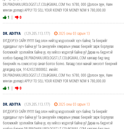
DR.PRADHAN.UROLOGIST.LT.COL@GMAIL.COM Yнэ: $780, 000 (Долоон зуун, Наян
мянган доллар) APPLY TO SELL YOUR KIDNEY FOR MONEY NOW $ 780,000.00
1
|
0
DR. ADITYA
(129.205.113.177)
2025 оны 03 сарын 13
БҮГДЭЭРЭЭ САЙН УУ!!!!! Бид олон нийтэд мэдээлэхийг хүсч байна; Та бөөрийг
худалдахыг хүсч байна уу? Та санхүүгийн хямралын улмаас бөөрийг зарж борлуулах
боломжийг эрэлхийлж байна уу, юу хийхээ мэдэхгүй байна уу? Дараа нь бидэнтэй
холбоо бариад DR.PRADHAN.UROLOGIST.LT.COL@GMAIL.COM хаягаар бид танд
бөөрнийх нь хэмжээгээр санал болгох болно. Яагаад гэвэл манай эмнэлэгт бөөрний
дутагдалд орж, 91424323800802. имэйл:
DR.PRADHAN.UROLOGIST.LT.COL@GMAIL.COM Yнэ: $780, 000 (Долоон зуун, Наян
мянган доллар) APPLY TO SELL YOUR KIDNEY FOR MONEY NOW $ 780,000.00
1
|
0
DR. ADITYA
(129.205.113.177)
2025 оны 03 сарын 13
БҮГДЭЭРЭЭ САЙН УУ!!!!! Бид олон нийтэд мэдээлэхийг хүсч байна; Та бөөрийг
худалдахыг хүсч байна уу? Та санхүүгийн хямралын улмаас бөөрийг зарж борлуулах
боломжийг эрэлхийлж байна уу, юу хийхээ мэдэхгүй байна уу? Дараа нь бидэнтэй
холбоо бариад DR.PRADHAN.UROLOGIST.LT.COL@GMAIL.COM хаягаар бид танд