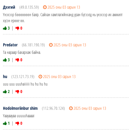
Дээгий
(49.0.135.59)
2025 оны 03 сарын 13
Үнэхээр бөөөөөөөн баяр. Сайхан хамтлагийнханд уран бүтээлд нь үнэхээр их амжилт
хүсэн ерөөе өө.
3
|
0
Predator
(66.181.190.19)
2025 оны 03 сарын 13
Та нараар бахархаж байна.
3
|
0
hu
(123.121.73.19)
2025 оны 03 сарын 13
uuu uuu uuuhaiiiiii hu hu hu hu
2
|
0
Hodolmoriinbur shim
(112.96.70.124)
2025 оны 03 сарын 13
Yaayaayaa uuuuuhaaaai
1
|
0