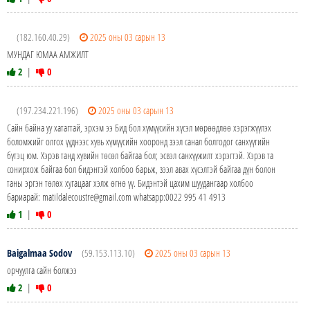
(182.160.40.29)
2025 оны 03 сарын 13
МУНДАГ ЮМАА АМЖИЛТ
2
|
0
(197.234.221.196)
2025 оны 03 сарын 13
Сайн байна уу хатагтай, эрхэм ээ Бид бол хүмүүсийн хүсэл мөрөөдлөө хэрэгжүүлэх
боломжийг олгох үүднээс хувь хүмүүсийн хооронд зээл санал болгодог санхүүгийн
бүтэц юм. Хэрэв танд хувийн төсөл байгаа бол; эсвэл санхүүжилт хэрэгтэй. Хэрэв та
сонирхож байгаа бол бидэнтэй холбоо барьж, зээл авах хүсэлтэй байгаа дүн болон
таны эргэн төлөх хугацааг хэлж өгнө үү. Бидэнтэй цахим шуудангаар холбоо
бариарай: matildalecoustre@gmail.com whatsapp:0022 995 41 4913
1
|
0
Baigalmaa Sodov
(59.153.113.10)
2025 оны 03 сарын 13
орчуулга сайн болжээ
2
|
0