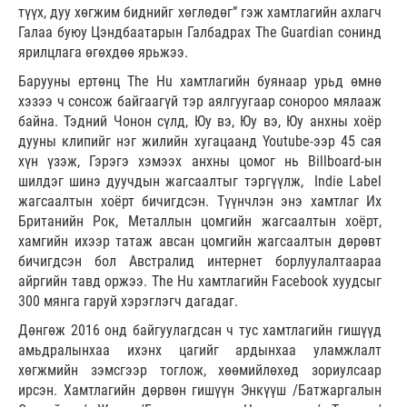
түүх, дуу хөгжим биднийг хөглөдөг” гэж хамтлагийн ахлагч
Галаа буюу Цэндбаатарын Галбадрах The Guardian сонинд
ярилцлага өгөхдөө ярьжээ.
Барууны ертөнц The Hu хамтлагийн буянаар урьд өмнө
хэзээ ч сонсож байгаагүй тэр аялгуугаар сонороо мялааж
байна. Тэдний Чонон сүлд, Юу вэ, Юу вэ, Юу анхны хоёр
дууны клипийг нэг жилийн хугацаанд Youtube-ээр 45 сая
хүн үзэж, Гэрэгэ хэмээх анхны цомог нь Billboard-ын
шилдэг шинэ дуучдын жагсаалтыг тэргүүлж, Indie Label
жагсаалтын хоёрт бичигдсэн. Түүнчлэн энэ хамтлаг Их
Британийн Рок, Металлын цомгийн жагсаалтын хоёрт,
хамгийн ихээр татаж авсан цомгийн жагсаалтын дөрөвт
бичигдсэн бол Австралид интернет борлуулалтаараа
айргийн тавд оржээ. The Hu хамтлагийн Facebook хуудсыг
300 мянга гаруй хэрэглэгч дагадаг.
Дөнгөж 2016 онд байгуулагдсан ч тус хамтлагийн гишүүд
амьдралынхаа ихэнх цагийг ардынхаа уламжлалт
хөгжмийн зэмсгээр тоглож, хөөмийлөхөд зориулсаар
ирсэн. Хамтлагийн дөрвөн гишүүн Энкүүш /Батжаргалын