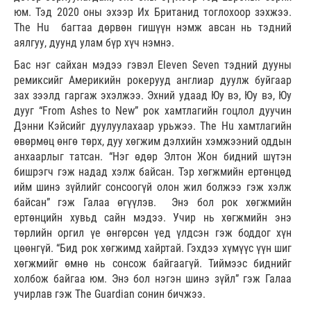
юм. Тэд 2020 оны эхээр Их Британид тоглохоор зэхжээ.
The Hu багтаа дөрвөн гишүүн нэмж авсан нь тэдний
аялгуу, дуунд улам бүр хүч нэмнэ.
Бас нэг сайхан мэдээ гэвэл Eleven Seven тэдний дууны
ремиксийг Америкийн рокерууд англиар дуулж буйгаар
зах зээлд гаргаж эхэлжээ. Эхний удаад Юу вэ, Юу вэ, Юу
дууг “From Ashes to New” рок хамтлагийн гоцлол дуучин
Дэнни Кэйсийг дуулуулахаар урьжээ. The Hu хамтлагийн
өвөрмөц өнгө төрх, дуу хөгжим дэлхийн хэмжээний оддын
анхаарлыг татсан. “Нэг өдөр Элтон Жон бидний шүтэн
бишрэгч гэж надад хэлж байсан. Тэр хөгжмийн ертөнцөд
ийм шинэ зүйлийг сонсоогүй олон жил болжээ гэж хэлж
байсан” гэж Галаа өгүүлэв. Энэ бол рок хөгжмийн
ертөнцийн хувьд сайн мэдээ. Учир нь хөгжмийн энэ
төрлийн оргил үе өнгөрсөн үед үлдсэн гэж боддог хүн
цөөнгүй. “Бид рок хөгжимд хайртай. Гэхдээ хүмүүс үүн шиг
хөгжмийг өмнө нь сонсож байгаагүй. Тиймээс биднийг
холбож байгаа юм. Энэ бол нэгэн шинэ зүйл” гэж Галаа
учирлав гэж The Guardian сонин бичжээ.