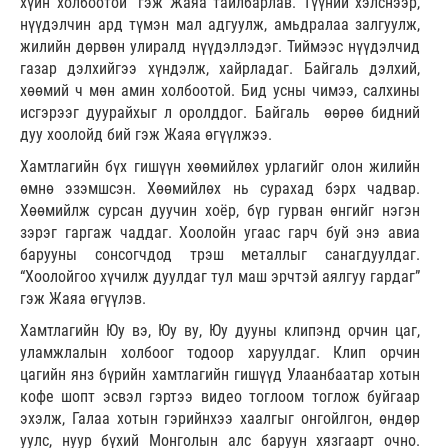
хүйн холбоотой” гэж Жаяа тайлбарлав. Түүний хэлснээр,
нүүдэлчин ард түмэн мал адгуулж, амьдралаа залгуулж,
жилийн дөрвөн улиралд нүүдэллэдэг. Тиймээс нүүдэлчид
газар дэлхийгээ хүндэлж, хайрладаг. Байгаль дэлхий,
хөөмий ч мөн амин холбоотой. Бид усны чимээ, салхины
исгэрээг дуурайхыг л оролддог. Байгаль өөрөө бидний
дуу хоолойд бий гэж Жаяа өгүүлжээ.
Хамтлагийн бүх гишүүн хөөмийлөх урлагийг олон жилийн
өмнө эзэмшсэн. Хөөмийлөх нь сурахад бэрх чадвар.
Хөөмийлж сурсан дуучин хоёр, бүр гурван өнгийг нэгэн
зэрэг гаргаж чаддаг. Хоолойн угаас гарч буй энэ авиа
барууны сонсогчдод трэш металлыг санагдуулдаг.
“Хоолойгоо хүчилж дуулдаг тул маш эрчтэй аялгуу гардаг”
гэж Жаяа өгүүлэв.
Хамтлагийн Юу вэ, Юу ву, Юу дууны клипэнд орчин цаг,
уламжлалын холбоог тодоор харуулдаг. Клип орчин
цагийн янз бүрийн хамтлагийн гишүүд Улаанбаатар хотын
кофе шопт эсвэл гэртээ видео тоглоом тоглож буйгаар
эхэлж, Галаа хотын гэрийнхээ хаалгыг онгойлгон, өндөр
уулс, нуур бүхий Монголын алс баруун хязгаарт очно.