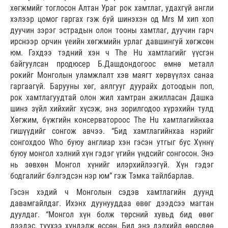
хөгжмийг тоглосон Алтан Ураг рок хамтлаг, удахгүй англи
хэлээр цомог гаргах гэж буй шинэхэн од Mrs M хип хоп
дуучин зэрэг эстрадын олон тооны хамтлаг, дуучин гарч
ирснээр орчин үеийн хөгжмийн урлаг давшингуй хөгжсөн
юм. Гэхдээ тэдний хэн ч The Hu хамтлагийг үүсгэн
байгуулсан продюсер Б.Дашдондогоос өмнө металл
рокийг Монголын уламжлалт хэв маягт хөрвүүлэх санаа
гаргаагүй. Барууны хөг, аялгууг дуурайх дотоодын поп,
рок хамтлагуудтай олон жил хамтран ажилласан Дашка
шинэ зүйл хийхийг хүсэж, энэ зорилгодоо хүрэхийн тулд
Хөгжим, бүжгийн консерватороос The Hu хамтлагийнхаа
гишүүдийг сонгож авчээ. “Бид хамтлагийнхаа нэрийг
сонгохдоо Who буюу англиар хэн гэсэн утгыг бус Хүннү
буюу монгол хэлний хүн гэдэг үгийн үндсийг сонгосон. Энэ
нь зөвхөн Монгол хүнийг илэрхийлээгүй. Хүн гэдэг
бодгалийг бэлгэдсэн нэр юм” гэж Тэмка тайлбарлав.
Гэсэн хэдий ч Монголын сэдэв хамтлагийн дуунд
давамгайлдаг. Ихэнх дуунууддаа өвөг дээдсээ магтан
дуулдаг. “Монгол хүн болж төрсний хувьд бид өвөг
дээдэс, түүхээ хүндэлж өссөн. Бид энэ дэлхийд өөрсдөө