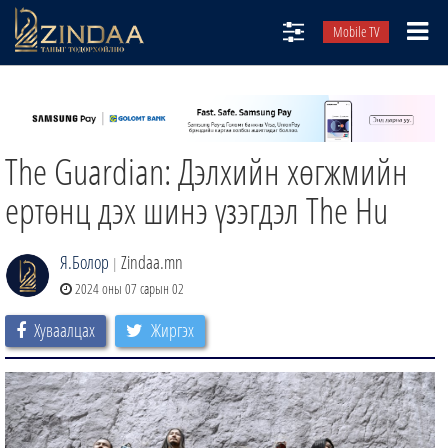
Mobile TV
НИЙТЛЭЛЧИД
ТВ8
The Guardian: Дэлхийн хөгжмийн
ӨГЛӨӨНИЙ СОНИН
АУДИО ЗОХИОЛ
ертөнц дэх шинэ үзэгдэл The Hu
ЗИНДАА СЭТГҮҮЛ
Я.Болор
Zindaa.mn
|
2024 оны 07 сарын 02
Хуваалцах
Жиргэх