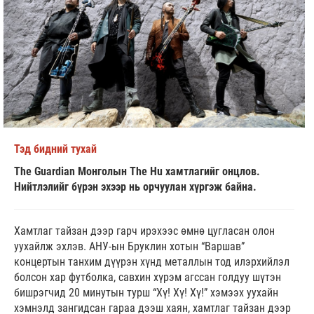
Тэд бидний тухай
The Guardian Монголын The Hu хамтлагийг онцлов.
Нийтлэлийг бүрэн эхээр нь орчуулан хүргэж байна.
Хамтлаг тайзан дээр гарч ирэхээс өмнө цугласан олон
уухайлж эхлэв. АНУ-ын Бруклин хотын “Варшав”
концертын танхим дүүрэн хүнд металлын тод илэрхийлэл
болсон хар футболка, савхин хүрэм агссан голдуу шүтэн
бишрэгчид 20 минутын турш “Хү! Хү! Хү!” хэмээх уухайн
хэмнэлд зангидсан гараа дээш хаян, хамтлаг тайзан дээр