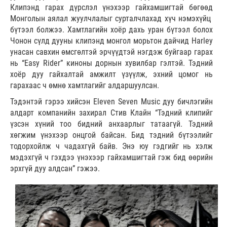
Клипэнд гарах дүрслэл үнэхээр гайхамшигтай бөгөөд
Монголын аялал жуулчлалыг сурталчлахад хүч нэмэхүйц
бүтээл болжээ. Хамтлагийн хоёр дахь уран бүтээл болох
Чонон сүлд дууны клипэнд монгол морьтон дайчид Harley
унасан савхин өмсгөлтэй эрчүүдтэй нэгдэж буйгаар гарах
нь “Easy Rider” киноны дорнын хувилбар гэлтэй. Тэдний
хоёр дуу гайхалтай амжилт үзүүлж, эхний цомог нь
гарахаас ч өмнө хамтлагийг алдаршуулсан.
Тэдэнтэй гэрээ хийсэн Eleven Seven Music дуу бичлэгийн
алдарт компанийн захирал Стив Клайн “Тэдний клипийг
үзсэн хүний тоо бидний анхаарлыг татаагүй. Тэдний
хөгжим үнэхээр онцгой байсан. Бид тэдний бүтээлийг
тодорхойлж ч чадахгүй байв. Энэ юу гэдгийг нь хэлж
мэдэхгүй ч гэхдээ үнэхээр гайхамшигтай гэж бид өөрийн
эрхгүй дуу алдсан” гэжээ.