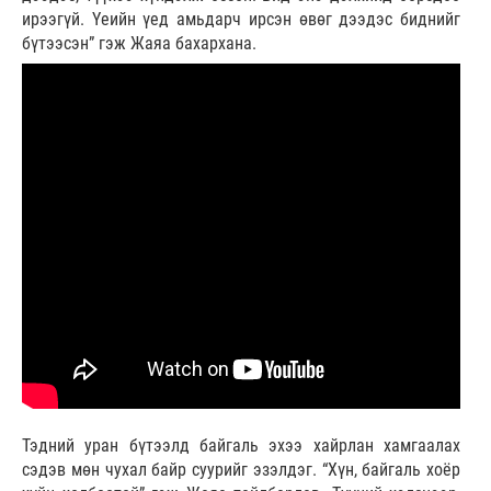
ирээгүй. Үеийн үед амьдарч ирсэн өвөг дээдэс биднийг
бүтээсэн” гэж Жаяа бахархана.
Тэдний уран бүтээлд байгаль эхээ хайрлан хамгаалах
сэдэв мөн чухал байр суурийг эзэлдэг. “Хүн, байгаль хоёр