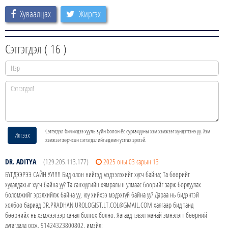
Хуваалцах
Жиргэх
Сэтгэгдэл (
16
)
Сэтгэгдэл бичихдээ хууль зүйн болон ёс суртахууны хэм хэмжээг хүндэтгэнэ үү. Хэм
Илгээх
хэмжээг зөрчсөн сэтгэгдэлийг админ устгах эрхтэй.
DR. ADITYA
(129.205.113.177)
2025 оны 03 сарын 13
БҮГДЭЭРЭЭ САЙН УУ!!!!! Бид олон нийтэд мэдээлэхийг хүсч байна; Та бөөрийг
худалдахыг хүсч байна уу? Та санхүүгийн хямралын улмаас бөөрийг зарж борлуулах
боломжийг эрэлхийлж байна уу, юу хийхээ мэдэхгүй байна уу? Дараа нь бидэнтэй
холбоо бариад DR.PRADHAN.UROLOGIST.LT.COL@GMAIL.COM хаягаар бид танд
бөөрнийх нь хэмжээгээр санал болгох болно. Яагаад гэвэл манай эмнэлэгт бөөрний
дутагдалд орж, 91424323800802. имэйл: