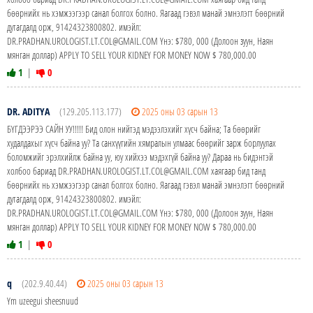
бөөрнийх нь хэмжээгээр санал болгох болно. Яагаад гэвэл манай эмнэлэгт бөөрний
дутагдалд орж, 91424323800802. имэйл:
DR.PRADHAN.UROLOGIST.LT.COL@GMAIL.COM Yнэ: $780, 000 (Долоон зуун, Наян
мянган доллар) APPLY TO SELL YOUR KIDNEY FOR MONEY NOW $ 780,000.00
1
|
0
DR. ADITYA
(129.205.113.177)
2025 оны 03 сарын 13
БҮГДЭЭРЭЭ САЙН УУ!!!!! Бид олон нийтэд мэдээлэхийг хүсч байна; Та бөөрийг
худалдахыг хүсч байна уу? Та санхүүгийн хямралын улмаас бөөрийг зарж борлуулах
боломжийг эрэлхийлж байна уу, юу хийхээ мэдэхгүй байна уу? Дараа нь бидэнтэй
холбоо бариад DR.PRADHAN.UROLOGIST.LT.COL@GMAIL.COM хаягаар бид танд
бөөрнийх нь хэмжээгээр санал болгох болно. Яагаад гэвэл манай эмнэлэгт бөөрний
дутагдалд орж, 91424323800802. имэйл:
DR.PRADHAN.UROLOGIST.LT.COL@GMAIL.COM Yнэ: $780, 000 (Долоон зуун, Наян
мянган доллар) APPLY TO SELL YOUR KIDNEY FOR MONEY NOW $ 780,000.00
1
|
0
q
(202.9.40.44)
2025 оны 03 сарын 13
Ym uzeegui sheesnuud