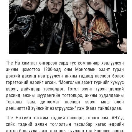
The Hu хамтлаг өнгөрсөн сард тус компаниар хэвлүүлсэн
анхны цомогтоо 1200-аад оны Монголын эзэнт гүрэн
дэлхий дахинд нэвтрүүлсэн анхны гадаад паспорт болох
гэрэгээний нэрийг өгсөн. “Монголын эзэнт гүрнийг хүмүүс
цэрэг, дайчдаар төсөөлдөг. Гэтэл эзэнт гүрэн дэлхий
дахинд анхны шуудангийн тогтолцоо, анхны худалдааны
Торгоны зам, дипломат паспорт зэрэг маш олон
дэвшилттэй зүйлсийг нэвтрүүлсэн” гэж Жаяа тайлбарлав.
The Hu-гийн хөгжим тэдний паспорт, гэрэгэ юм. АНУ-д
хийх тэдний аялан тоглолтын тасалбар хагас өдрийн
дотор борлуулагдаж, энэ оны сүүлээр тэд Европыг зорих