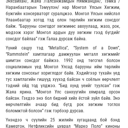
Энхсайхан/, Жаяа /Галсанжамцын Нямжанцан/, Тэмка /
Наранбаатарын Тэмүүлэн/ нар Монгол Улсын Хөгжим,
бүжгийн консерваторт суралцжээ. Монгол Улсын нийслэл
Улаанбаатар хотод тэд олон төрлийн хөгжим сонсдог
байж. “Барууны сонгодог хөгжмөөс авхуулаад, жазз, рок,
мэдээж хэрэг Монгол ардын дуу хөгжим гээд бүгдийг
сонсдог байлаа” гэж Галаа дурсаж байна.
Үүний сацуу тэд “Metallica”, “System of a Down”,
“Rammstein” хамтлагаар дамжуулан металл хөгжмийг
шимтэн сонсдог байжээ. 1992 онд төгсгөл болсон
социализмын үед Монгол Улсад барууны ийм төрлийн
хөгжим сонсохыг хориглодог байв. Хэдийгээр тухайн үед
тус хамтлагийн гишүүд хүүхэд байсан ч соёлын өөрчлөлт
тэдний ойд тод үлджээ. “Бид хүнд үеийг туулсан” гэж
Жаяа ярина. “Монгол Улс санхүүгийн хямралд орсон
байсан. Гэхдээ энэ бол бидний хийх ёстой зүйл байв. Энэ
өөрчлөлтийн ачаар бид бүгд рок хөгжим тоглох
боломжтой болсон” гэж тэрбээр дурсав.
Үнэндээ ч сүүлийн 25 жилийн хугацаанд бой бэнд
Камертон, Нетфликсийн цуврал “Марко Поло” киноны