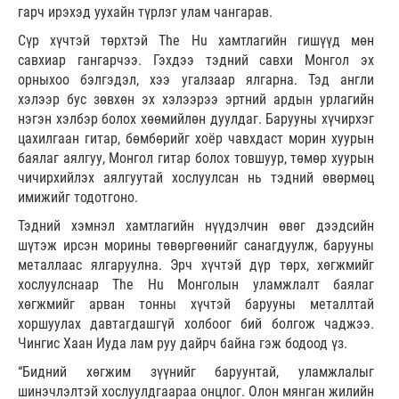
гарч ирэхэд уухайн түрлэг улам чангарав.
Сүр хүчтэй төрхтэй The Hu хамтлагийн гишүүд мөн
савхиар гангарчээ. Гэхдээ тэдний савхи Монгол эх
орныхоо бэлгэдэл, хээ угалзаар ялгарна. Тэд англи
хэлээр бус зөвхөн эх хэлээрээ эртний ардын урлагийн
нэгэн хэлбэр болох хөөмийлөн дуулдаг. Барууны хүчирхэг
цахилгаан гитар, бөмбөрийг хоёр чавхдаст морин хуурын
баялаг аялгуу, Монгол гитар болох товшуур, төмөр хуурын
чичирхийлэх аялгуутай хослуулсан нь тэдний өвөрмөц
имижийг тодотгоно.
Тэдний хэмнэл хамтлагийн нүүдэлчин өвөг дээдсийн
шүтэж ирсэн морины төвөргөөнийг санагдуулж, барууны
металлаас ялгаруулна. Эрч хүчтэй дүр төрх, хөгжмийг
хослуулснаар The Hu Монголын уламжлалт баялаг
хөгжмийг арван тонны хүчтэй барууны металлтай
хоршуулах давтагдашгүй холбоог бий болгож чаджээ.
Чингис Хаан Иуда лам руу дайрч байна гэж бодоод үз.
“Бидний хөгжим зүүнийг баруунтай, уламжлалыг
шинэчлэлтэй хослуулдгаараа онцлог. Олон мянган жилийн