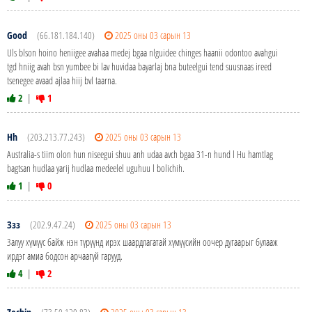
Good
(66.181.184.140)
2025 оны 03 сарын 13
Uls blson hoino heniigee avahaa medej bgaa nlguidee chinges haanii odontoo avahgui
tgd hniig avah bsn yumbee bi lav huvidaa bayarlaj bna buteelgui tend suusnaas ireed
tsenegee avaad ajlaa hiij bvl taarna.
2
|
1
Hh
(203.213.77.243)
2025 оны 03 сарын 13
Australia-s tiim olon hun niseegui shuu anh udaa avch bgaa 31-n hund l Hu hamtlag
bagtsan hudlaa yarij hudlaa medeelel uguhuu l bolichih.
1
|
0
Ззз
(202.9.47.24)
2025 оны 03 сарын 13
Залуу хүмүүс байж нэн түрүүнд ирэх шаардлагатай хүмүүсийн оочер дугаарыг булааж
ирдэг амиа бодсон арчаагүй гарууд.
4
|
2