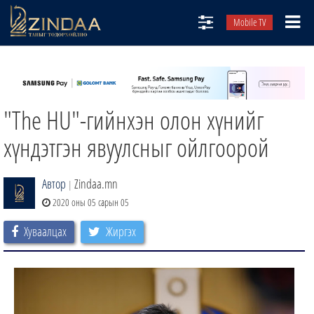
Mobile TV
НИЙТЛЭЛЧИД
ТВ8
"The HU"-гийнхэн олон хүнийг
ӨГЛӨӨНИЙ СОНИН
АУДИО ЗОХИОЛ
хүндэтгэн явуулсныг ойлгоорой
ЗИНДАА СЭТГҮҮЛ
Автор
Zindaa.mn
|
2020 оны 05 сарын 05
Хуваалцах
Жиргэх