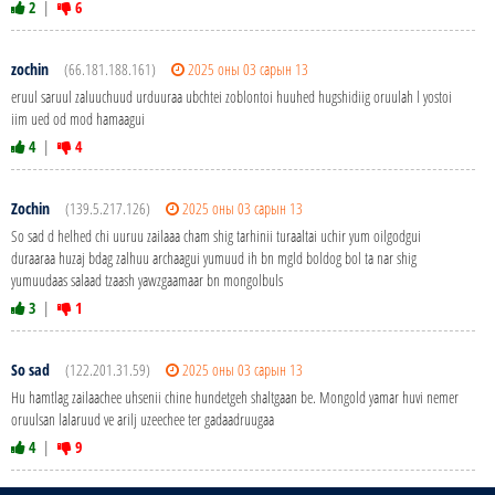
2
|
6
zochin
(66.181.188.161)
2025 оны 03 сарын 13
eruul saruul zaluuchuud urduuraa ubchtei zoblontoi huuhed hugshidiig oruulah l yostoi
iim ued od mod hamaagui
4
|
4
Zochin
(139.5.217.126)
2025 оны 03 сарын 13
So sad d helhed chi uuruu zailaaa cham shig tarhinii turaaltai uchir yum oilgodgui
duraaraa huzaj bdag zalhuu archaagui yumuud ih bn mgld boldog bol ta nar shig
yumuudaas salaad tzaash yawzgaamaar bn mongolbuls
3
|
1
So sad
(122.201.31.59)
2025 оны 03 сарын 13
Hu hamtlag zailaachee uhsenii chine hundetgeh shaltgaan be. Mongold yamar huvi nemer
oruulsan lalaruud ve arilj uzeechee ter gadaadruugaa
4
|
9