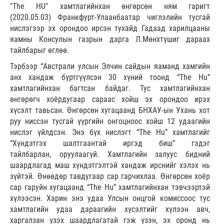
"The HU" хамтлагийнхан өнгөрсөн ням гаригт
(2020.05.03) Франкфурт-Улаанбаатар чиглэлийн тусгай
нислэгээр эх орондоо ирсэн тухайд Гадаад харилцааны
яамны Консулын газрын дарга Л.Мөнхтүшиг дараах
тайлбарыг өглөө.
Тэрбээр “Австрали улсын Элчин сайдын яаманд хамгийн
анх хандаж бүртгүүлсэн 30 хүний тоонд “The Hu”
хамтлагийнхан багтсан байдаг. Тус хамтлагийнхан
өнгөрөгч хоёрдугаар сараас хойш эх орондоо ирэх
хүсэлт тавьсан. Өнгөрсөн хугацаанд БНХАУ-ын Ухань хот
руу ниссэн тусгай үүргийн онгоцноос хойш 12 удаагийн
нислэг үйлдсэн. Энэ бүх нислэгт “The Hu” хамтлагийг
“Хүндэтгэх шалтгаантай иргэд биш” гэдэг
тайлбарлан, оруулаагүй. Хамтлагийн залуус бидний
шаардлагад маш хүндэтгэлтэй хандаж ирснийг хэлэх нь
зүйтэй. Өнөөдөр тавдугаар сар гарчихлаа. Өнгөрсөн хоёр
сар гаруйн хугацаанд “The Hu” хамтлагийнхан тэвчээртэй
хүлээсэн. Харин энэ удаа Улсын онцгой комиссоос тус
хамтлагийн удаа дараагийн хүсэлтийг хүлээн авч,
харгалзан үзэх шаардлагатай гэж үзэн, эх оронд нь