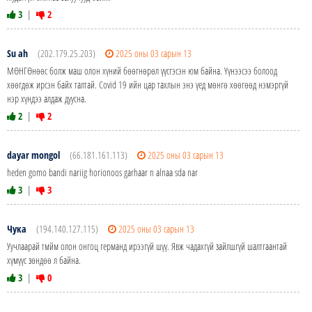
3
|
2
Su ah
(202.179.25.203)
2025 оны 03 сарын 13
МӨНГӨнөөс болж маш олон хүний бөөгнөрөл үүсгэсэн юм байна. Үүнээсээ болоод
хөөгдөж ирсэн байх талтай. Covid 19 ийн цар тахлын энэ үед мөнгө хөөгөөд нэмэргүй
нэр хүндээ алдаж дуусна.
2
|
2
dayar mongol
(66.181.161.113)
2025 оны 03 сарын 13
heden gomo bandi nariig horionoos garhaar n alnaa sda nar
3
|
3
Чука
(194.140.127.115)
2025 оны 03 сарын 13
Уучлаарай тмйм олон онгоц германд ирээгүй шүү. Явж чадахгүй зайлшгүй шалтгаантай
хүмүүс зөндөө л байна.
3
|
0