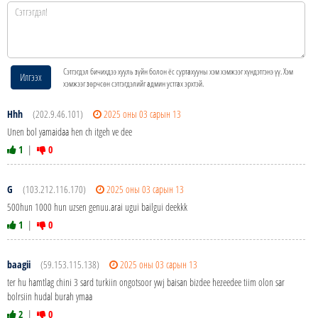
Сэтгэгдэл бичихдээ хууль зүйн болон ёс суртахууны хэм хэмжээг хүндэтгэнэ үү. Хэм
Илгээх
хэмжээг зөрчсөн сэтгэгдэлийг админ устгах эрхтэй.
Hhh
(202.9.46.101)
2025 оны 03 сарын 13
Unen bol yamaidaa hen ch itgeh ve dee
1
|
0
G
(103.212.116.170)
2025 оны 03 сарын 13
500hun 1000 hun uzsen genuu.arai ugui bailgui deekkk
1
|
0
baagii
(59.153.115.138)
2025 оны 03 сарын 13
ter hu hamtlag chini 3 sard turkiin ongotsoor ywj baisan bizdee hezeedee tiim olon sar
bolrsiin hudal burah ymaa
2
|
0