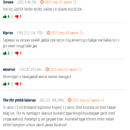
Зочин
(202.9.46.59)
2025 оны 03 сарын 13
THE HU GERTEE TAVTAI MORIL HARIN CH UDAAN HULEESEN
4
|
1
Иргэн
(103.212.116.170)
2025 оны 03 сарын 13
Заримыг нь хөгшин хүнийг дайрж орж ирсэн гээд алчихгээд л байдаг юм байна лээ ч
дээ ижил тэнцүү байл даа
2
|
1
монгол
(103.87.255.66)
2025 оны 03 сарын 13
Монголдоо ч танигдаагүй мөнгө хөөсөн юмнууд\n
4
|
5
The HU ymhii lalaruu
(60.225.188.249)
2025 оны 03 сарын 13
3r sariin 17 nd Brisbaned toglolotoo hiigeed 3 r sariin 20nd Australia uls hilee haasan
bdag um. The Hu hamtlagiin lalaruud Australid bgaa Mingolchuudtaigaan garch ireed
zurgaa avahuulj chadahgyi ig zan gargaad bsan. Australiad bgaa echnern ender nastan
evchtei hymyysiin urduur dairch yavsan Buzaruud