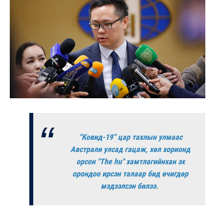
“Ковид-19” цар тахлын улмаас
Австрали улсад гацаж, хөл хорионд
орсон "The hu" хамтлагийнхан эх
орондоо ирсэн талаар бид өчигдөр
мэдээлсэн билээ.