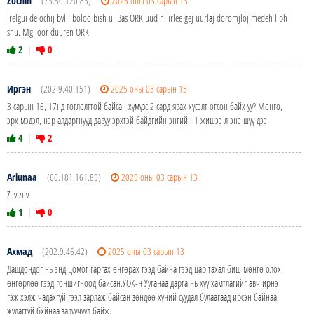
Zochin
(73.50.120.83)
2025 оны 03 сарын 13
Irelgui de ochij bvl l boloo bish u. Bas ORK uud ni irlee gej uurlaj doromjloj medeh l bh
shu. Mgl oor duuren ORK
2
|
0
Иргэн
(202.9.40.151)
2025 оны 03 сарын 13
3 сарын 16, 17нд тоглолттой байсан хүмүзс 2 сард явах хүсэлт өгсөн байх уу? Мөнгө,
эрх мэдэл, нэр алдартнууд давуу эрхтэй байдгийн энгийн 1 жишээ л энэ шүү дээ
4
|
2
Ariunaa
(66.181.161.85)
2025 оны 03 сарын 13
Zuv zuv
1
|
0
Ахмад
(202.9.46.42)
2025 оны 03 сарын 13
Дашдондог нь энд цомог гаргах өнгөрах гээд байна гээд цар тахал биш мөнгө олох
өнгөрлөө гээд гоншигноод байсан.УОК-н Ууганаа дарга нь хүү хамтлагийг авч ирнэ
гэж хэлж чадахгүй гээл зарлаж байсан зөндөө хүний суудал булаагаад ирсэн байнаа
жудаггүй бхйнаа залуучууд байж.