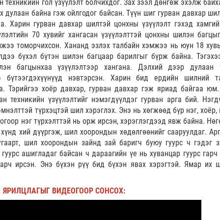
н техникийн гол үзүүлэлт болчихдог. Зах зээл дөнгөж эхэлж байх
нх дулаан байна гэж ойлгодог байсан. Түүн шиг гурван давхар ши
а. Харин гурван давхар шилтэй цонхны үзүүлэлт гэхэд хамгий
үлэлтийн 70 хувийг хангасан үзүүлэлттэй цонхны шилэн багцы
мжээ томорчихсон. Хананд эзлэх талбайн хэмжээ нь юун 18 хувь
үлдээ бүхэл бүтэн шилэн багцаар барилгыг бүрж байна. Тэгэхэ
лэн багцынхаа үзүүлэлтээр хангана. Дэлхий дээр дулаан 
э бүтээгдэхүүнүүд нэвтэрсэн. Харин бид ердийн шилний т
а. Тэрийгээ хоёр давхар, гурван давхар гэж яриад байгаа юм.
н техникийн үзүүлэлтийг нэмэгдүүлдэг гурван арга бий. Нэгдү
мнэлттэй түрхэцтэй шил хэрэглэх. Энэ нь хөгжөөд бүр нэг, хоёр,
огоор нэг түрхэлттэй нь орж ирсэн, хэрэглэгдээд явж байна. Нөг
хүнд хий дүүргэж, шил хоорондын хөдөлгөөнийг сааруулдаг. Арг
угаарт, шил хоорондын зайнд зай баригч буюу гуурс ч гэдэг з
 гуурс ашигладаг байсан ч дараагийн үе нь хуванцар гуурс гарч 
арч ирсэн. Энэ бүхэн рүү бид бүхэн явах хэрэгтэй. Ямар их 
ЯРИЛЦЛАГЫГ ВИДЕОГООР СОНСОХ: