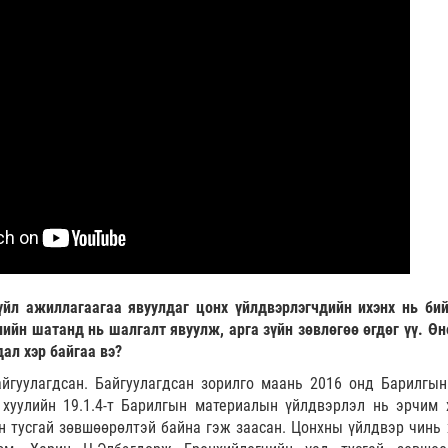
йл ажиллагаагаа явуулдаг цонх үйлдвэрлэгчдийн ихэнх нь бий
ийн шатанд нь шалгалт явуулж, арга зүйн зөвлөгөө өгдөг үү. Өн
ал хэр байгаа вэ?
йгуулагдсан. Байгуулагдсан зорилго маань 2016 онд Барилгын
 хуулийн 19.1.4-т Барилгын материалын үйлдвэрлэл нь эрчим 
 тусгай зөвшөөрөлтэй байна гэж заасан. Цонхны үйлдвэр чинь 