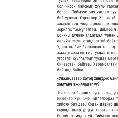
тусгай зөвшөөрөлтэй байсан 
болчихсон байсныг хууль гарса
болсон. Тиймээс энэ чиглэл рүү 
байгуулсан. Одоогоор 30 гаруй
хэмнэлттэй үйлдвэрлэл эрхэлдэ
зорилго, тэмүүлэлтэй. Тиймээс ч
цонхны дулаан алдагдал гурван ш
өөрийн гэсэн стандарттай байта
Удаах нь бие биенээсээ хараад л
жааз угсраа нь тус, тусдаа техн
угсралт, суулгалтыг тусдаа мэрг
бичээстэй байгаа. Харамсалтай
байгаад байна.
-Улаанбаатар хотод хийгдэж байг
хамтарч ажилладаг уу?
-Би өөрөө барилгын дулаалга, д
инженер хүн. Энэ чиглэлээрээ 
хийсэн биз дээ. Хэдэн давхар ши
гараад, ямар үр дүн гарахыг хэн
ёстойг ч мэдэхгүй. Тиймээс эн