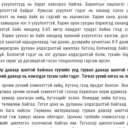
 үзүүлэлтүүд нь бараг хэвээрээ байгаа. Барилгын хашлагат 
үлэлттэй байдаг. Хувьсах үзүүлэлт гэдэг нь хананд эзлэх 
элт нь ямар байх вэ гэдгийг нь заачихсан. Харин хана, дээв
л хамааран нэг л үзүүлэлттэй. Харин орон сууцны барилгад ханан
эхгүй байх нөхцөлд 0.65 метр квадрат градус байна гээд х
. Харин үүнээс их байх нөхцөлд ерөнхий үзүүлэлтээ хангаж, дул
бол ханатай харьцуулахад тав дахин, дээврийн хучилтаас 8-9 дах
өөрөгдсөн дулаан алдагдалтай ажиллах бүтээц болчихоод байг
үй. Болохгүй гэдэг нь хэт дулаан алдагдалтай болж, тухайн ба
ээ сөрөг үр дагавартай гэсэн тооцооллоор гаргаж ирсэн.
ёр давхар шилтэй байснаа сүүлийн үед гурван давхар шилтэй 
ий давхар нь нэмэгдэх тусам сайн гэдэг. Тэгвэл үүний ялгаа нь ю
, эрчим хүчний хэмнэлттэй хийц, бүтээц гээд ярьдаг болсон. Энэ
тусмаа эрчим хүчний хэмнэлттэй гэхээр барилгын норм дүрмээр
хувиар хангасан хийц, бүтээцийг хэлнэ. Өнөөдөр хийж бүтээц 
 төлөвлөж байгаа. Гэтэл цонх нь дулааны алдагдалтай байгаад 
х бага хийсэн. Германы материалаар гурван давхар шилтэ
ртай гэж хүмүүс маань ойлгодог. Цонхны талбайн хэмжээгээр 
вийг шиллэгээ эзэлчихэж байгаа юм. Тэгэхээр шиллэгээний 