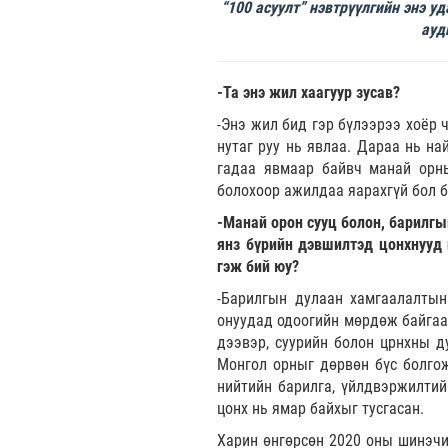
“100 асуулт” нэвтрүүлгийн энэ 
ауд
-Та энэ жил хаагуур зусав?
-Энэ жил бид гэр бүлээрээ хоёр 
нутаг руу нь явлаа. Дараа нь на
гадаа явмаар байвч манай орны
болохоор ажилдаа яарахгүй бол б
-Манай орон сууц болон, барилгы
янз бүрийн дэвшилтэд цонхнууд 
гэж бий юу?
-Барилгын дулаан хамгаалалтын
онуудад одоогийн мөрдөж байгаа 
дээвэр, суурийн болон црнхны д
Монгол орныг дөрвөн бүс болгож
нийтийн барилга, үйлдвэржилтийн
цонх нь ямар байхыг тусгасан.
Харин өнгөрсөн 2020 оны шинэчи