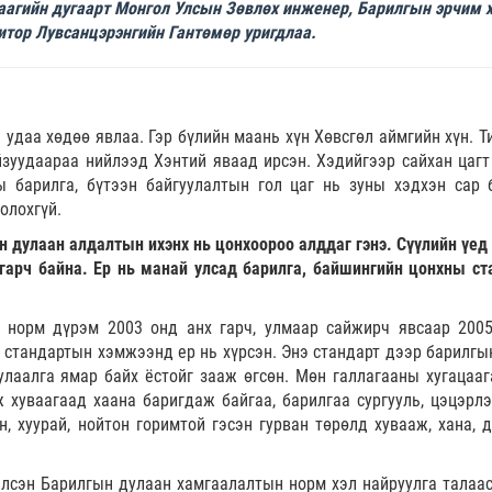
удаагийн дугаарт Монгол Улсын Зөвлөх инженер, Барилгын эрчим 
итор Лувсанцэрэнгийн Гантөмөр уригдлаа.
ч удаа хөдөө явлаа. Гэр бүлийн маань хүн Хөвсгөл аймгийн хүн. 
йзуудаараа нийлээд Хэнтий яваад ирсэн. Хэдийгээр сайхан цагт
 барилга, бүтээн байгуулалтын гол цаг нь зуны хэдхэн сар 
олохгүй.
н дулаан алдалтын ихэнх нь цонхоороо алддаг гэнэ. Сүүлийн үед 
гарч байна. Ер нь манай улсад барилга, байшингийн цонхны ст
 норм дүрэм 2003 онд анх гарч, улмаар сайжирч явсаар 2005
стандартын хэмжээнд ер нь хүрсэн. Энэ стандарт дээр барилгын
улаалга ямар байх ёстойг зааж өгсөн. Мөн галлагааны хугацааг
 хуваагаад хаана баригдаж байгаа, барилгаа сургууль, цэцэрлэ
, хуурай, нойтон горимтой гэсэн гурван төрөлд хувааж, хана, д
лсэн Барилгын дулаан хамгаалалтын норм хэл найруулга талаас