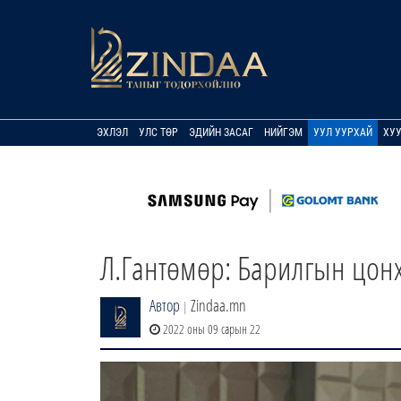
ЭХЛЭЛ
УЛС ТӨР
ЭДИЙН ЗАСАГ
НИЙГЭМ
УУЛ УУРХАЙ
ХУ
Л.Гантөмөр: Барилгын цонх
Автор
Zindaa.mn
|
2022 оны 09 сарын 22