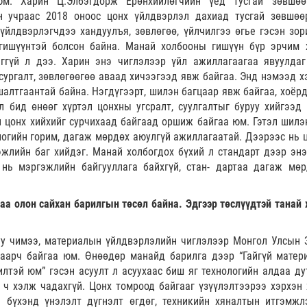
юм. Харин Ц.Элбэгдорж Ерөнхийлөгчийн үед тусгай зөвшөө
н учраас 2018 оноос цонх үйлдвэрлэл дахиад тусгай зөвшөө
үйлдвэрлэгчдээ хандуулъя, зөвлөгөө, үйлчилгээ өгье гэсэн зор
 гишүүнтэй болсон байна. Манай холбооны гишүүн бүр эрчим 
ггүй л дээ. Харин энэ чиглэлээр үйл ажиллагаагаа явуулдаг
 сургалт, зөвлөгөөгөө аваад хичээгээд явж байгаа. Энд нэмээд х
алтгаантай байна. Нэгдүгээрт, шилэн багцаар явж байгаа, хоёрд
л бид өнөөг хүртэл цонхны угсралт, суулгалтыг буруу хийгээд 
 цонх хийхийг сурчихаад байгаад оршиж байгаа юм. Гэтэл шилэн
ологийн горим, дагаж мөрдөх аюулгүй ажиллагаатай. Дээрээс нь 
эжлийн баг хийдэг. Манай холбогдох бүхий л стандарт дээр энэ
 нь мэргэжлийн байгууллага байхгүй, стан- дартаа дагаж мөр
аа олон сайхан барилгын төсөл байна. Эдгээр төслүүдтэй танай 
уу чимээ, материалын үйлдвэрлэлийн чиглэлээр Монгол Улсын 
таарч байгаа юм. Өнөөдөр манайд барилга дээр “Гайгүй матер
лтэй юм” гэсэн асуулт л асуухаас биш яг технологийн алдаа ду
 ч хэлж чадахгүй. Цонх томроод байгааг үзүүлэлтээрээ хэрхэн 
э бүхэнд үнэлэлт дүгнэлт өгдөг, техникийн хяналтын итгэмжл