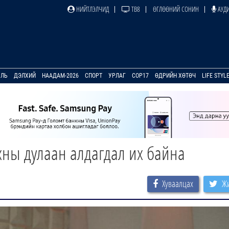
НИЙТЛЭЛЧИД
ТВ8
ӨГЛӨӨНИЙ СОНИН
АУДИ
УЛЬ
ДЭЛХИЙ
НААДАМ-2026
СПОРТ
УРЛАГ
COP17
ӨДРИЙН ХӨТӨЧ
LIFE STYL
ны дулаан алдагдал их байна
Хуваалцах
Жи