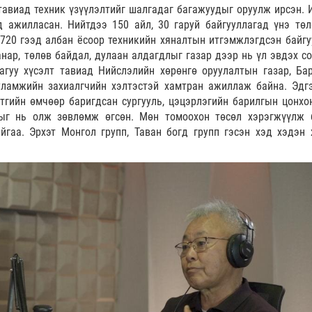
тавиад техник үзүүлэлтийг шалгадаг багажуудыг оруулж ирсэн. 
 ажилласан. Нийтдээ 150 айл, 30 гаруй байгууллагад үнэ төл
1720 гээд албан ёсоор техникийн хяналтын итгэмжлэгдсэн байгу
нар, төлөв байдал, дулаан алдагдлыг газар дээр нь үл эвдэх с
агуу хүсэлт тавиад Нийслэлийн хөрөнгө оруулалтын газар, Ба
уламжийн захиалгчийн хэлтэстэй хамтран ажиллаж байна. Эдг
тгийн өмчөөр баригдсан сургууль, цэцэрлэгийн барилгын цонхо
лыг нь олж зөвлөмж өгсөн. Мөн томоохон төсөл хэрэгжүүлж 
гаа. Эрхэт Монгол групп, Таван богд групп гэсэн хэд хэдэн 