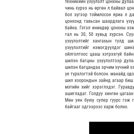
техникийн үзүүлэлт цонхны дулаа
чинь хүрээ нь өргөн л байвал цо
бол зүгээр тоймлосон яриа л да
цонхонд тавьсан шаардлага үзү
байна. Гэтэл өнөөдөр цонхны хэ
тал нь 30, 50 хувьд хүрсэн. Сү
үзүүлэлтийг хангахын тулд ши
үзүүлэлтийг нэмэгдүүлдэг шин
ойлголтоос цааш хэтрэхгүй байн
шилэн багцны үзүүлэлтээр дулаа
шилэн багцандаа эрчим хүчний хэ
үе түрхлэгтэй болсон. манайд одо
шил хоорондын зайнд агаар биш 
мэтийн хийг хэрэглэдэг. Гуравд
ашигладаг. Голдуу хөнгөн цагаан
Мөн уян буюу супер гуурс гэж г
байгааг эдгээрээс харж болно.