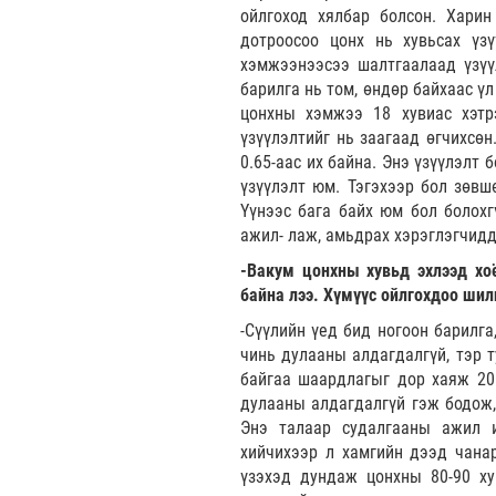
ойлгоход хялбар болсон. Харин
дотроосоо цонх нь хувьсах үзү
хэмжээнээсээ шалтгаалаад үзүүл
барилга нь том, өндөр байхаас ү
цонхны хэмжээ 18 хувиас хэтр
үзүүлэлтийг нь заагаад өгчихсөн
0.65-аас их байна. Энэ үзүүлэлт 
үзүүлэлт юм. Тэгэхээр бол зөвш
Үүнээс бага байх юм бол болохг
ажил- лаж, амьдрах хэрэглэгчидд
-Вакум цонхны хувьд эхлээд хо
байна лээ. Хүмүүс ойлгохдоо шилн
-Сүүлийн үед бид ногоон барилга
чинь дулааны алдагдалгүй, тэр 
байгаа шаардлагыг дор хаяж 20 
дулааны алдагдалгүй гэж бодож,
Энэ талаар судалгааны ажил и
хийчихээр л хамгийн дээд чана
үзэхэд дундаж цонхны 80-90 ху