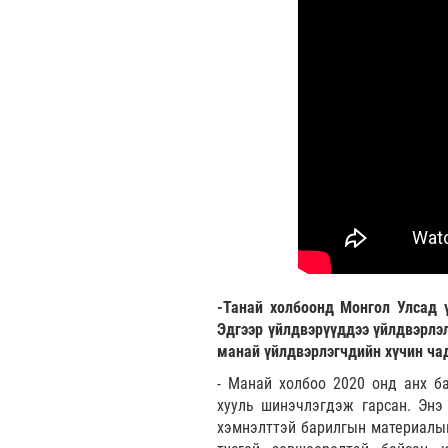
-Танай холбоонд Монгол Улсад ү
Эдгээр үйлдвэрүүддээ үйлдвэрлэл
манай үйлдвэрлэгчдийн хүчин чад
- Манай холбоо 2020 онд анх ба
хууль шинэчлэгдэж гарсан. Энэ
хэмнэлттэй барилгын материалын