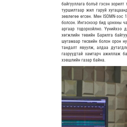
байгууллага болъё гэсэн зорилт 
туршилтаар жил гаруй хугацаанд
зөвлөгөө өгсөн. Мөн ISOMN-ээс 
болсон. Ингэснээр бид цонхны ча
аргаар тодорхойлно. Үүнийхээ д
хөгжлийн төвийн Барилга байгу
шугамаар төсвийн болон орон ну
тандалт явуулж, алдаа дутагд
газруудтай хамтарч ажиллаж бай
хэвшлийн газар байна.