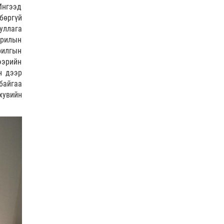
Усны ослоос 154 иргэний амь
Ингээд
насыг авран хамгаалжээ
бөргүй
уллага
0 |
2026-08-06
орилын
рилгын
А.Оргилмаа Жюү Жицүгийн
ээрийн
дэлхийн аваргаас дөрвөн
медаль хүртлээ
н дээр
байгаа
0 |
2026-08-06
хувийн
“Хотын дарга сонсож байна”
150150 тусгай дугаарыг
наймдугаар сарын 14-…
0 |
2026-08-06
НИТХ | Иргэдийн өргөдөл,
гомдлыг хэрхэн
шийдвэрлэснийг хэлэлцэж
байна
0 |
2026-08-06
The MongolZ шинэ
бүрэлдэхүүнтэй дэлхийн
топуудын эсрэг