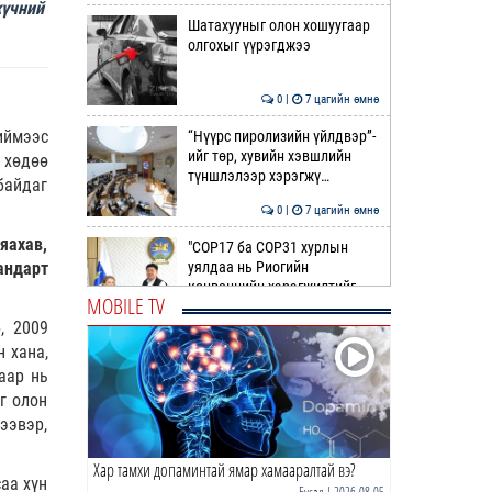
хүчний
Шатахууныг олон хошуугаар
олгохыг үүрэгджээ
0 |
7 цагийн өмнө
Тиймээс
“Нүүрс пиролизийн үйлдвэр”-
ийг төр, хувийн хэвшлийн
 хөдөө
түншлэлээр хэрэгжү…
байдаг
0 |
7 цагийн өмнө
яахав,
"COP17 ба COP31 хурлын
андарт
уялдаа нь Риогийн
конвенцийн хэрэгжилтийг
MOBILE TV
ахиул…
0 |
8 цагийн өмнө
, 2009
 хана,
Монгол төрийн парадокс нь
аар нь
шатахуун
г олон
ээвэр,
0 |
8 цагийн өмнө
Хар тамхи допаминтай ямар хамааралтай вэ?
Б.Пүрэвдагва: Найман
аа хүн
салбарын 103 үйлчилгээний
Бусад
| 2026-08-05