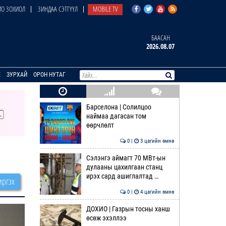
О ЗОХИОЛ
ЗИНДАА СЭТГҮҮЛ
MOBILE TV
БААСАН
2026.08.07
E
ЗУРХАЙ
ОРОН НУТАГ
Барселона | Солилцоо
наймаа дагасан том
өөрчлөлт
0 |
3 цагийн өмнө
Сэлэнгэ аймагт 70 МВт-ын
дулааны цахилгаан станц
ирэх сард ашиглалтад …
ргэх
0 |
4 цагийн өмнө
ДОХИО | Газрын тосны ханш
өсөж эхэллээ