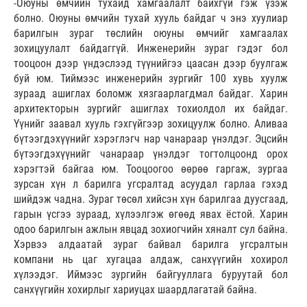
-Оюуны өмчийн тухайд хамгаалалт байхгүй гэж үзэж
болно. Оюуны өмчийн тухай хууль байдаг ч энэ хуулиар
барилгын зураг төслийн оюуны өмчийг хамгаалах
зохицуулалт байдаггүй. Инженерийн зураг гэдэг бол
тооцоон дээр үндэслээд түүнийгээ цаасан дээр буулгаж
буй юм. Тиймээс инженерийн зургийг 100 хувь хуулж
зураад ашиглах боломж хязгаарлагдмал байдаг. Харин
архитекторын зургийг ашиглах тохиолдол их байдаг.
Үүнийг заавал хууль гэхгүйгээр зохицуулж болно. Аливаа
бүтээгдэхүүнийг хэрэглэгч нар чанараар үнэлдэг. Эцсийн
бүтээгдэхүүнийг чанараар үнэлдэг тогтолцоонд орох
хэрэгтэй байгаа юм. Тооцоогоо өөрөө гаргаж, зургаа
зурсан хүн л барилга угсралтад асуудал гарлаа гэхэд
шийдэж чадна. Зураг төсөл хийсэн хүн барилгаа дуусгаад,
гарын үсгээ зураад, хүлээлгэж өгөөд явах ёстой. Харин
одоо барилгын ажлын явцад зохиогчийн хяналт сул байна.
Хэрвээ алдаатай зураг байвал барилга угсралтын
компани нь цаг хугацаа алдаж, санхүүгийн хохирол
хүлээдэг. Иймээс зургийн байгууллага буруутай бол
санхүүгийн хохирлыг хариуцах шаардлагатай байна.