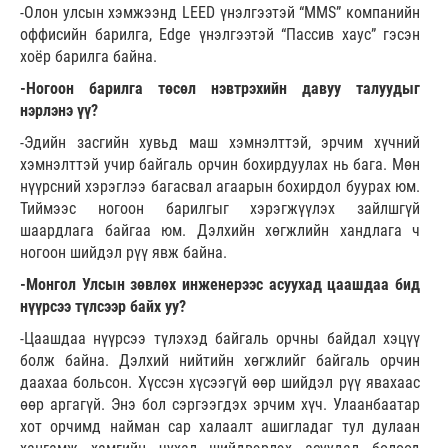
-Олон улсын хэмжээнд LEED үнэлгээтэй “MMS” компанийн
оффисийн барилга, Edge үнэлгээтэй “Пассив хаус” гэсэн
хоёр барилга байна.
-Ногоон барилга төсөл нэвтрэхийн давуу талуудыг
нэрлэнэ үү?
-Эдийн засгийн хувьд маш хэмнэлттэй, эрчим хүчний
хэмнэлттэй учир байгаль орчин бохирдуулах нь бага. Мөн
нүүрсний хэрэглээ багасвал агаарын бохирдол буурах юм.
Тиймээс ногоон барилгыг хэрэгжүүлэх зайлшгүй
шаардлага байгаа юм. Дэлхийн хөгжлийн хандлага ч
ногоон шийдэл рүү явж байна.
-Монгол Улсын зөвлөх инженерээс асуухад цаашдаа бид
нүүрсээ түлсээр байх уу?
-Цаашдаа нүүрсээ түлэхэд байгаль орчны байдал хэцүү
болж байна. Дэлхий нийтийн хөгжлийг байгаль орчин
даахаа больсон. Хүссэн хүсээгүй өөр шийдэл рүү явахаас
өөр аргагүй. Энэ бол сэргээгдэх эрчим хүч. Улаанбаатар
хот орчимд найман сар халаалт ашигладаг тул дулаан