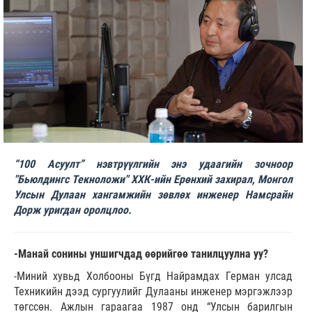
“100 Асуулт” нэвтрүүлгийн энэ удаагийн зочноор
"Бьюлдингс Текноложи" ХХК-ийн Ерөнхий захирал, Монгол
Улсын Дулаан хангамжийн зөвлөх инженер Намсрайн
Дорж уригдан оролцлоо.
-Манай сонины уншигчдад өөрийгөө танилцуулна уу?
-Миний хувьд Холбооны Бүгд Найрамдах Герман улсад
Техникийн дээд сургуулийг Дулааны инженер мэргэжлээр
төгссөн. Ажлын гараагаа 1987 онд “Улсын барилгын