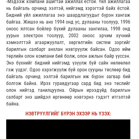
-Мэдээж компани ашигтай ажиллах ёстой. Үйл ажиллагаа
нь байгаль орчинд ээлтэй, нийгэмд хэрэгтэй байх ёстой.
Бидний үйл ажиллагаа энэ шаардлагуудыг бүрэн хангаж
байгаа. Жишээ нь анх 1994 онд ус, дулааны тоолуур, 1996
оноос ялтсан бойлер бүхий дулааны зангилаа, 1998 онд
уурын электрон тоолуур, 2002 оноос эрчим хүчний
хэмнэлттэй агааржуулалт, хөргөлтийн систем зэргийг
барилгын салбарт анхлан нэвтрүүлж байсан. Одоо ийм
төрлийн олон компани бий болж, олон ажлын байр үүссэн.
Энэ бүхнийг бидний нийгэмд үзүүлж буй сайн нөлөөлөл
гэж үздэг. Одоо хэрэгжүүлж буй орон сууцны төслөөр бид
байгаль орчинд ээлтэй барилгын иж бүрэн загвар бий
болгож байна. Ирэх гуравдугаар сард бид энэ төслийг
олон нийтэд танилцуулна. Ойрын ирээдүйд барилгын
салбарт энэ шийдэл өргөнөөр нэвтэрнэ гэдэгт итгэлтэй
байна.
НЭВТРҮҮЛГИЙГ БҮРЭН ЭХЭЭР НЬ ҮЗЭХ: