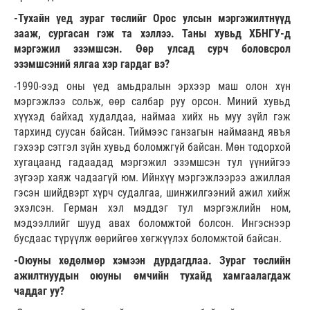
-Тухайн үед зураг төслийг Орос улсын мэргэжилтнүүд
зааж, сургасан гэж та хэллээ. Таны хувьд ХБНГУ-д
мэргэжил эзэмшсэн. Өөр улсад сурч боловсрол
эзэмшсэний ялгаа хэр гардаг вэ?
-1990-ээд оны үед амьдралын эрхээр маш олон хүн
мэргэжлээ сольж, өөр салбар руу орсон. Миний хувьд
хүүхэд байхад худалдаа, наймаа хийх нь муу зүйл гэж
тархинд суусан байсан. Тиймээс ганзагын наймаанд явъя
гэхээр сэтгэл зүйн хувьд боломжгүй байсан. Мөн тодорхой
хугацаанд гадаадад мэргэжил эзэмшсэн тул үүнийгээ
зүгээр хаяж чадаагүй юм. Ийнхүү мэргэжлээрээ ажиллая
гэсэн шийдвэрт хүрч судалгаа, шинжилгээний ажил хийж
эхэлсэн. Герман хэл мэддэг тул мэргэжлийн ном,
мэдээллийг шууд авах боломжтой болсон. Ингэснээр
бусдаас түрүүлж өөрийгөө хөгжүүлэх боломжтой байсан.
-Оюуны хөдөлмөр хэмээн дурдагдлаа. Зураг төслийн
ажилтнуудын оюуны өмчийн тухайд хамгаалагдаж
чаддаг уу?