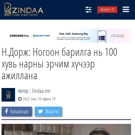
Mobile TV
НИЙТЛЭЛЧИД
ТВ8
Н.Дорж: Ногоон барилга нь 100
ӨГЛӨӨНИЙ СОНИН
АУДИО ЗОХИОЛ
хувь нарны эрчим хүчээр
ЗИНДАА СЭТГҮҮЛ
ажиллана
Автор
Zindaa.mn
|
2022 оны 10 сарын 19
Хуваалцах
Жиргэх