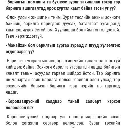
-Барилгын компани та бүхнээс зураг захиаллаа гэхэд тэр
барилга ашиглалтад орох хүртэл хамт байна гэсэн үг үү?
-Олон улсын жишиг нь тийм. Зураг төслийн анхны зохиогч
байшин, барилга баригдаж дуусах, баталгаат хугацаанд
хамт хариуцах ёстой юм. Хуулиараа бол ийм тогтолцоотой.
Гэвч хэрэгждэггүй.
-Манайхан бол барилгын зургаа зураад л шууд хүлээлгэж
өгдөг хэрэг үү?
-Барилгын угсралтын явцад зохиогчийн хяналт хангалтгүй
хийгдэж байна. Зохиогч барилга угсралтын явцад байнгын
хяналт тавьж, асуудал гарвал шийдэх ёстой. Тэр барилга
нь чанартай сайн барилга болсон байвал олон улсад тэр
зохиогчийн барьсан барилга гээд нэрийг нь гаргаад
явдаг.
-Коронавирусний халдвар танай салбарт хэрхэн
нөлөөлсөн бэ?
-Коронавирусний халдвар улс орон даяар эдийн засаг
болон хөгжилд сөргөөр нөлөөлсөн. Зураг төслийн