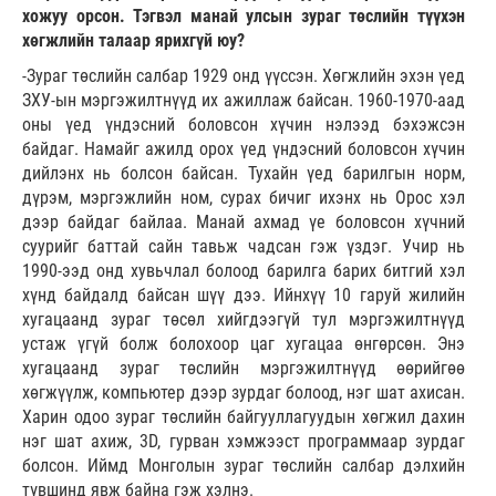
хожуу орсон. Тэгвэл манай улсын зураг төслийн түүхэн
хөгжлийн талаар ярихгүй юу?
-Зураг төслийн салбар 1929 онд үүссэн. Хөгжлийн эхэн үед
ЗХУ-ын мэргэжилтнүүд их ажиллаж байсан. 1960-1970-аад
оны үед үндэсний боловсон хүчин нэлээд бэхэжсэн
байдаг. Намайг ажилд орох үед үндэсний боловсон хүчин
дийлэнх нь болсон байсан. Тухайн үед барилгын норм,
дүрэм, мэргэжлийн ном, сурах бичиг ихэнх нь Орос хэл
дээр байдаг байлаа. Манай ахмад үе боловсон хүчний
суурийг баттай сайн тавьж чадсан гэж үздэг. Учир нь
1990-ээд онд хувьчлал болоод барилга барих битгий хэл
хүнд байдалд байсан шүү дээ. Ийнхүү 10 гаруй жилийн
хугацаанд зураг төсөл хийгдээгүй тул мэргэжилтнүүд
устаж үгүй болж болохоор цаг хугацаа өнгөрсөн. Энэ
хугацаанд зураг төслийн мэргэжилтнүүд өөрийгөө
хөгжүүлж, компьютер дээр зурдаг болоод, нэг шат ахисан.
Харин одоо зураг төслийн байгууллагуудын хөгжил дахин
нэг шат ахиж, 3D, гурван хэмжээст программаар зурдаг
болсон. Иймд Монголын зураг төслийн салбар дэлхийн
түвшинд явж байна гэж хэлнэ.