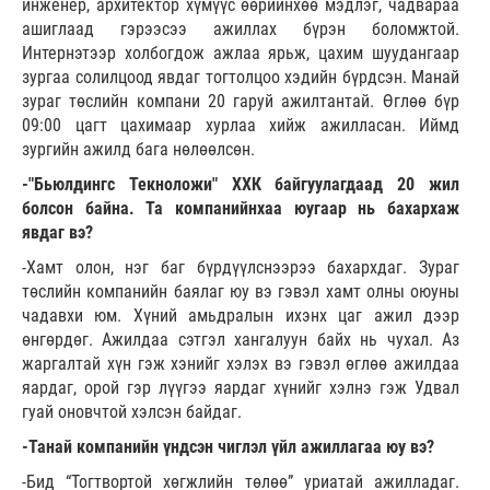
инженер, архитектор хүмүүс өөрийнхөө мэдлэг, чадвараа
ашиглаад гэрээсээ ажиллах бүрэн боломжтой.
Интернэтээр холбогдож ажлаа ярьж, цахим шуудангаар
зургаа солилцоод явдаг тогтолцоо хэдийн бүрдсэн. Манай
зураг төслийн компани 20 гаруй ажилтантай. Өглөө бүр
09:00 цагт цахимаар хурлаа хийж ажилласан. Иймд
зургийн ажилд бага нөлөөлсөн.
-"Бьюлдингс Текноложи" ХХК байгуулагдаад 20 жил
болсон байна. Та компанийнхаа юугаар нь бахархаж
явдаг вэ?
-Хамт олон, нэг баг бүрдүүлснээрээ бахархдаг. Зураг
төслийн компанийн баялаг юу вэ гэвэл хамт олны оюуны
чадавхи юм. Хүний амьдралын ихэнх цаг ажил дээр
өнгөрдөг. Ажилдаа сэтгэл хангалуун байх нь чухал. Аз
жаргалтай хүн гэж хэнийг хэлэх вэ гэвэл өглөө ажилдаа
яардаг, орой гэр лүүгээ яардаг хүнийг хэлнэ гэж Удвал
гуай оновчтой хэлсэн байдаг.
-Танай компанийн үндсэн чиглэл үйл ажиллагаа юу вэ?
-Бид “Тогтвортой хөгжлийн төлөө” уриатай ажилладаг.