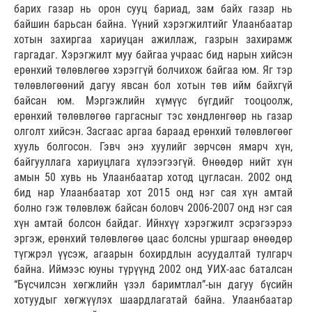
барих газар нь орон сууц бариад, зам байх газар нь
байшин барьсан байна. Үүний хэрэгжилтийг Улаанбаатар
хотын захиргаа хариуцан ажиллаж, газрын захирамж
гаргадаг. Хэрэгжилт муу байгаа учраас бид нарын хийсэн
ерөнхий төлөвлөгөө хэрэггүй болчихож байгаа юм. Яг тэр
төлөвлөгөөний дагуу явсан бол хотын төв ийм байхгүй
байсан юм. Мэргэжлийн хүмүүс бүгдийг тооцоолж,
ерөнхий төлөвлөгөө гаргасныг тэс хөндлөнгөөр нь газар
олголт хийсэн. Засгаас аргаа бараад ерөнхий төлөвлөгөөг
хууль болгосон. Гэвч энэ хуулийг зөрчсөн ямарч хүн,
байгууллага хариуцлага хүлээгээгүй. Өнөөдөр нийт хүн
амын 50 хувь нь Улаанбаатар хотод цугласан. 2002 онд
бид нар Улаанбаатар хот 2015 онд нэг сая хүн амтай
болно гэж төлөвлөж байсан боловч 2006-2007 онд нэг сая
хүн амтай болсон байдаг. Ийнхүү хэрэгжилт эсрэгээрээ
эргэж, ерөнхий төлөвлөгөө цаас болсны уршгаар өнөөдөр
түгжрэл үүсэж, агаарын бохирдлын асуудалтай тулгарч
байна. Иймээс юуны түрүүнд 2002 онд УИХ-аас баталсан
“Бүсчилсэн хөгжлийн үзэл баримтлал”-ын дагуу бүсийн
хотуудыг хөгжүүлэх шаардлагатай байна. Улаанбаатар