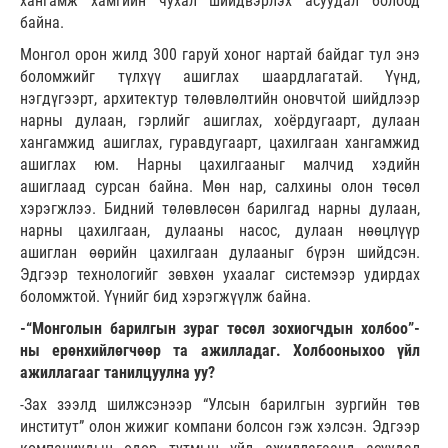
хангамж хамгийн чухал шийдвэрлэх асуудал болоод
байна.
Монгол орон жилд 300 гаруй хоног нартай байдаг тул энэ
боломжийг түлхүү ашиглах шаардлагатай. Үүнд,
нэгдүгээрт, архитектур төлөвлөлтийн оновчтой шийдлээр
нарны дулаан, гэрлийг ашиглах, хоёрдугаарт, дулаан
хангамжид ашиглах, гуравдугаарт, цахилгаан хангамжид
ашиглах юм. Нарны цахилгааныг малчид хэдийн
ашиглаад сурсан байна. Мөн нар, салхины олон төсөл
хэрэгжлээ. Бидний төлөвлөсөн барилгад нарны дулаан,
нарны цахилгаан, дулааны насос, дулаан нөөцлүүр
ашиглан өөрийн цахилгаан дулааныг бүрэн шийдсэн.
Эдгээр технологийг зөвхөн ухаалаг системээр удирдах
боломжтой. Үүнийг бид хэрэгжүүлж байна.
-“Монголын барилгын зураг төсөл зохиогчдын холбоо”-
ны ерөнхийлөгчөөр та ажилладаг. Холбооныхоо үйл
ажиллагааг танилцуулна уу?
-Зах зээлд шилжсэнээр “Улсын барилгын зургийн төв
институт” олон жижиг компани болсон гэж хэлсэн. Эдгээр