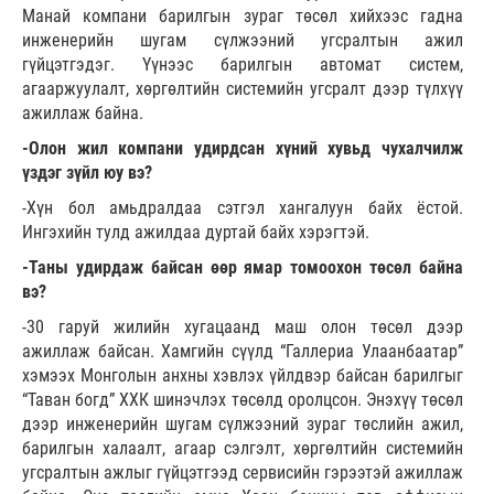
Манай компани барилгын зураг төсөл хийхээс гадна
инженерийн шугам сүлжээний угсралтын ажил
гүйцэтгэдэг. Үүнээс барилгын автомат систем,
агааржуулалт, хөргөлтийн системийн угсралт дээр түлхүү
ажиллаж байна.
-Олон жил компани удирдсан хүний хувьд чухалчилж
үздэг зүйл юу вэ?
-Хүн бол амьдралдаа сэтгэл хангалуун байх ёстой.
Ингэхийн тулд ажилдаа дуртай байх хэрэгтэй.
-Таны удирдаж байсан өөр ямар томоохон төсөл байна
вэ?
-30 гаруй жилийн хугацаанд маш олон төсөл дээр
ажиллаж байсан. Хамгийн сүүлд “Галлериа Улаанбаатар”
хэмээх Монголын анхны хэвлэх үйлдвэр байсан барилгыг
“Таван богд” ХХК шинэчлэх төсөлд оролцсон. Энэхүү төсөл
дээр инженерийн шугам сүлжээний зураг төслийн ажил,
барилгын халаалт, агаар сэлгэлт, хөргөлтийн системийн
угсралтын ажлыг гүйцэтгээд сервисийн гэрээтэй ажиллаж