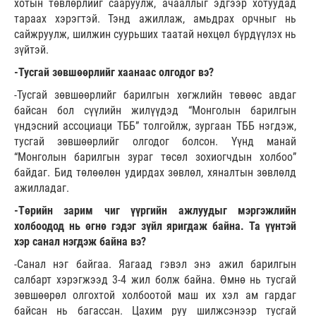
хотын төвлөрлийг сааруулж, ачааллыг эдгээр хотуудад
тараах хэрэгтэй. Тэнд ажиллаж, амьдрах орчныг нь
сайжруулж, шилжин суурьших таатай нөхцөл бүрдүүлэх нь
зүйтэй.
-Тусгай зөвшөөрлийг хаанаас олгодог вэ?
-Тусгай зөвшөөрлийг барилгын хөгжлийн төвөөс авдаг
байсан бол сүүлийн жилүүдэд “Монголын барилгын
үндэсний ассоциаци ТББ” толгойлж, зургаан ТББ нэгдэж,
тусгай зөвшөөрлийг олгодог болсон. Үүнд манай
“Монголын барилгын зураг төсөл зохиогчдын холбоо”
байдаг. Бид төлөөлөн удирдах зөвлөл, хяналтын зөвлөлд
ажилладаг.
-Төрийн зарим чиг үүргийн ажлуудыг мэргэжлийн
холбоодод нь өгнө гэдэг зүйл яригдаж байна. Та үүнтэй
хэр санал нэгдэж байна вэ?
-Санал нэг байгаа. Яагаад гэвэл энэ ажил барилгын
салбарт хэрэгжээд 3-4 жил болж байна. Өмнө нь тусгай
зөвшөөрөл олгохтой холбоотой маш их хэл ам гардаг
байсан нь багассан. Цахим руу шилжсэнээр тусгай