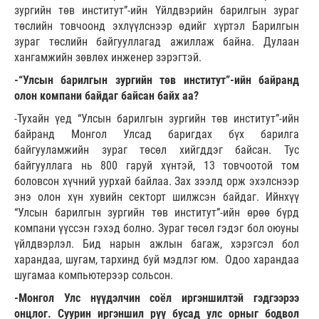
зургийн төв институт”-ийн Үйлдвэрийн барилгын зураг
төслийн товчоонд эхлүүлснээр өдийг хүртэл Барилгын
зураг төслийн байгууллагад ажиллаж байна. Дулаан
хангамжийн зөвлөх инженер зэрэгтэй.
-“Улсын барилгын зургийн төв институт”-ийн байранд
олон компани байдаг байсан байх аа?
-Тухайн үед “Улсын барилгын зургийн төв институт”-ийн
байранд Монгол Улсад баригдах бүх барилга
байгууламжийн зураг төсөл хийгддэг байсан. Тус
байгууллага нь 800 гаруй хүнтэй, 13 товчоотой том
боловсон хүчний уурхай байлаа. Зах зээлд орж эхэлснээр
энэ олон хүн хувийн секторт шилжсэн байдаг. Ийнхүү
“Улсын барилгын зургийн төв институт”-ийн өрөө бүрд
компани үүссэн гэхэд болно. Зураг төсөл гэдэг бол оюуны
үйлдвэрлэл. Бид нарын ажлын багаж, хэрэгсэл бол
харандаа, шугам, тархинд буй мэдлэг юм. Одоо харандаа
шугамаа компьютерээр сольсон.
-Монгол Улс нүүдэлчин соёл иргэншилтэй гэдгээрээ
онцлог. Суурин иргэншил рүү бусад улс орныг бодвол