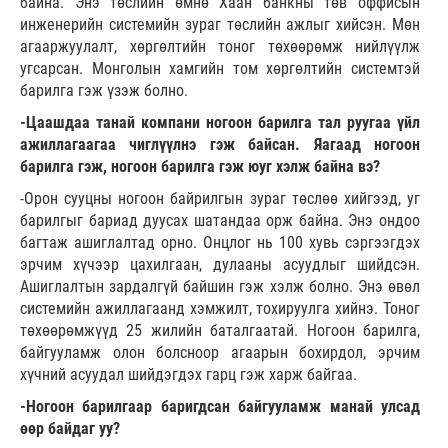
байна. Энэ төслийн өмнө Хаан банкны төв оффисын
инженерийн системийн зураг төслийн ажлыг хийсэн. Мөн
агааржуулалт, хөргөлтийн тоног төхөөрөмж нийлүүлж
угсарсан. Монголын хамгийн том хөргөлтийн системтэй
барилга гэж үзэж болно.
-Цаашдаа танай компани ногоон барилга тал руугаа үйл
ажиллагаагаа чиглүүлнэ гэж байсан. Яагаад ногоон
барилга гэж, ногоон барилга гэж юуг хэлж байна вэ?
-Орон сууцны ногоон байрилгын зураг төслөө хийгээд, уг
барилгыг бариад дуусах шатандаа орж байна. Энэ ондоо
багтаж ашиглалтад орно. Онцлог нь 100 хувь сэргээгдэх
эрчим хүчээр цахилгаан, дулааны асуудлыг шийдсэн.
Ашиглалтын зардалгүй байшин гэж хэлж болно. Энэ өвөл
системийн ажиллагаанд хэмжилт, тохируулга хийнэ. Тоног
төхөөрөмжүүд 25 жилийн баталгаатай. Ногоон барилга,
байгууламж олон болсноор агаарын бохирдол, эрчим
хүчний асуудал шийдэгдэх гарц гэж харж байгаа.
-Ногоон барилгаар баригдсан байгууламж манай улсад
өөр байдаг уу?