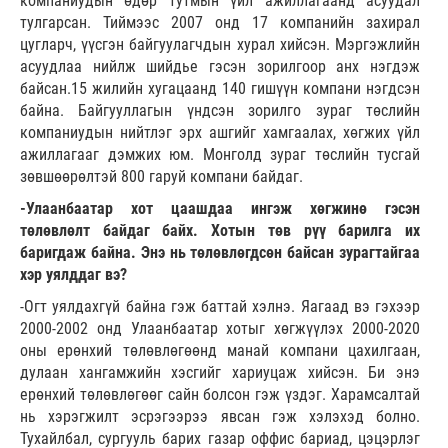
компаниудын өдөр тутмын үйл ажиллагаанд асуудал
тулгарсан. Тиймээс 2007 онд 17 компанийн захирал
цугларч, үүсгэн байгуулагчдын хурал хийсэн. Мэргэжлийн
асуудлаа нийлж шийдье гэсэн зорилгоор анх нэгдэж
байсан.15 жилийн хугацаанд 140 гишүүн компани нэгдсэн
байна. Байгууллагын үндсэн зорилго зураг төслийн
компаниудын нийтлэг эрх ашгийг хамгаалах, хөгжих үйл
ажиллагааг дэмжих юм. Монголд зураг төслийн тусгай
зөвшөөрөлтэй 800 гаруй компани байдаг.
-Улаанбаатар хот цаашдаа ингэж хөгжинө гэсэн
төлөвлөлт байдаг байх. Хотын төв рүү барилга их
баригдаж байна. Энэ нь төлөвлөгдсөн байсан зурагтайгаа
хэр уялддаг вэ?
-Огт уялдахгүй байна гэж баттай хэлнэ. Яагаад вэ гэхээр
2000-2002 онд Улаанбаатар хотыг хөгжүүлэх 2000-2020
оны ерөнхий төлөвлөгөөнд манай компани цахилгаан,
дулаан хангамжийн хэсгийг хариуцаж хийсэн. Би энэ
ерөнхий төлөвлөгөөг сайн болсон гэж үздэг. Харамсалтай
нь хэрэгжилт эсрэгээрээ явсан гэж хэлэхэд болно.
Тухайлбал, сургууль барих газар оффис бариад, цэцэрлэг