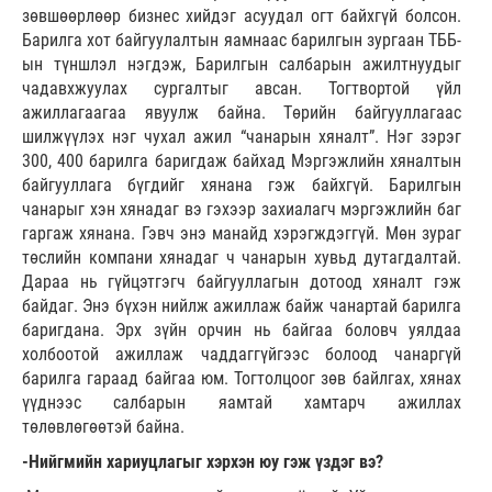
зөвшөөрлөөр бизнес хийдэг асуудал огт байхгүй болсон.
Барилга хот байгуулалтын яамнаас барилгын зургаан ТББ-
ын түншлэл нэгдэж, Барилгын салбарын ажилтнуудыг
чадавхжуулах сургалтыг авсан. Тогтвортой үйл
ажиллагаагаа явуулж байна. Төрийн байгууллагаас
шилжүүлэх нэг чухал ажил “чанарын хяналт”. Нэг зэрэг
300, 400 барилга баригдаж байхад Мэргэжлийн хяналтын
байгууллага бүгдийг хянана гэж байхгүй. Барилгын
чанарыг хэн хянадаг вэ гэхээр захиалагч мэргэжлийн баг
гаргаж хянана. Гэвч энэ манайд хэрэгждэггүй. Мөн зураг
төслийн компани хянадаг ч чанарын хувьд дутагдалтай.
Дараа нь гүйцэтгэгч байгууллагын дотоод хяналт гэж
байдаг. Энэ бүхэн нийлж ажиллаж байж чанартай барилга
баригдана. Эрх зүйн орчин нь байгаа боловч уялдаа
холбоотой ажиллаж чаддаггүйгээс болоод чанаргүй
барилга гараад байгаа юм. Тогтолцоог зөв байлгах, хянах
үүднээс салбарын яамтай хамтарч ажиллах
төлөвлөгөөтэй байна.
-Нийгмийн хариуцлагыг хэрхэн юу гэж үздэг вэ?