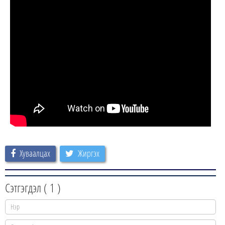
Хуваалцах
Жиргэх
Сэтгэгдэл (
1
)